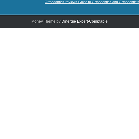
Orthodontics-reviews Guide to Orthodontics and Orthodontist
Money Theme by
Dinergie Expert-Comptable