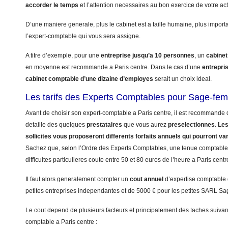
accorder le temps
et l’attention necessaires au bon exercice de votre ac
D’une maniere generale, plus le cabinet est a taille humaine, plus import
l’expert-comptable qui vous sera assigne.
A titre d’exemple, pour une
entreprise jusqu’a 10 personnes
, un
cabinet
en moyenne est recommande a Paris centre. Dans le cas d’une
entrepri
cabinet comptable d’une dizaine d’employes
serait un choix ideal.
Les tarifs des Experts Comptables pour Sage-fem
Avant de choisir son expert-comptable a Paris centre, il est recommande d
detaille des quelques
prestataires
que vous aurez
preselectionnes
.
Les
sollicites vous proposeront differents forfaits annuels qui pourront va
Sachez que, selon l’Ordre des Experts Comptables, une tenue comptab
difficultes particulieres coute entre 50 et 80 euros de l’heure a Paris centr
Il faut alors generalement compter un
cout annuel
d’expertise comptable
petites entreprises independantes et de 5000 € pour les petites SARL S
Le cout depend de plusieurs facteurs et principalement des taches suivant
comptable a Paris centre :