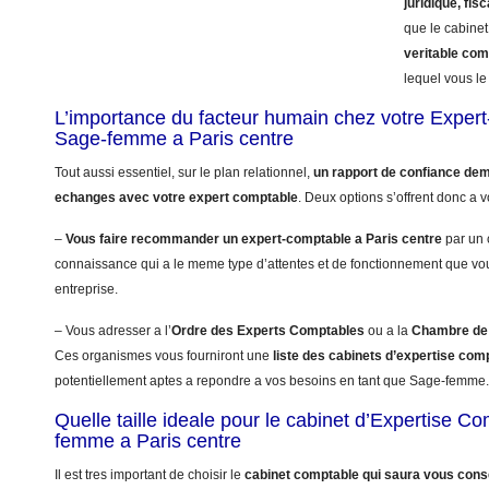
juridique, fisc
que le cabinet
veritable co
lequel vous le 
L’importance du facteur humain chez votre Exper
Sage-femme a Paris centre
Tout aussi essentiel, sur le plan relationnel,
un rapport de confiance dem
echanges avec votre expert comptable
. Deux options s’offrent donc a v
–
Vous faire recommander un expert-comptable a Paris centre
par un 
connaissance qui a le meme type d’attentes et de fonctionnement que vo
entreprise.
– Vous adresser a l’
Ordre des Experts Comptables
ou a la
Chambre de 
Ces organismes vous fourniront une
liste des cabinets d’expertise com
potentiellement aptes a repondre a vos besoins en tant que Sage-femme.
Quelle taille ideale pour le cabinet d’Expertise 
femme a Paris centre
Il est tres important de choisir le
cabinet comptable qui saura vous conse