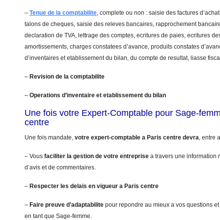
–
Tenue de la comptabilite
, complete ou non : saisie des factures d’achat
talons de cheques, saisie des releves bancaires, rapprochement bancaire
declaration de TVA, lettrage des comptes, ecritures de paies, ecritures de
amortissements, charges constatees d’avance, produits constates d’avanc
d’inventaires et etablissement du bilan, du compte de resultat, liasse fis
–
Revision de la comptabilite
–
Operations d’inventaire et etablissement du bilan
Une fois votre Expert-Comptable pour Sage-fem
centre
Une fois mandate,
votre expert-comptable a Paris centre devra
, entre 
– Vous
faciliter la gestion de votre entreprise
a travers une information r
d’avis et de commentaires.
–
Respecter les delais en vigueur a Paris centre
–
Faire preuve d’adaptabilite
pour repondre au mieux a vos questions et
en tant que Sage-femme.