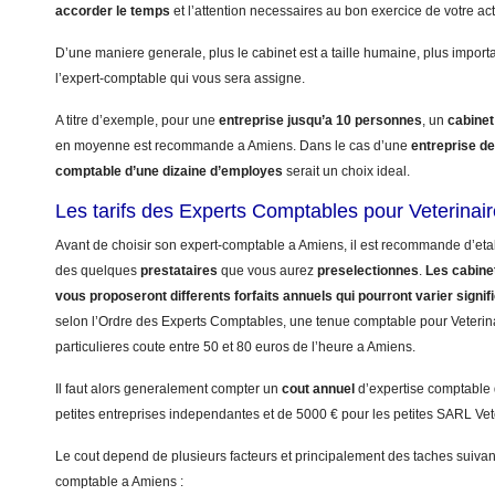
accorder le temps
et l’attention necessaires au bon exercice de votre acti
D’une maniere generale, plus le cabinet est a taille humaine, plus import
l’expert-comptable qui vous sera assigne.
A titre d’exemple, pour une
entreprise jusqu’a 10 personnes
, un
cabinet
en moyenne est recommande a Amiens. Dans le cas d’une
entreprise d
comptable d’une dizaine d’employes
serait un choix ideal.
Les tarifs des Experts Comptables pour Veterinai
Avant de choisir son expert-comptable a Amiens, il est recommande d’etabl
des quelques
prestataires
que vous aurez
preselectionnes
.
Les cabinet
vous proposeront differents forfaits annuels qui pourront varier signi
selon l’Ordre des Experts Comptables, une tenue comptable pour Veterinai
particulieres coute entre 50 et 80 euros de l’heure a Amiens.
Il faut alors generalement compter un
cout annuel
d’expertise comptable
petites entreprises independantes et de 5000 € pour les petites SARL Vet
Le cout depend de plusieurs facteurs et principalement des taches suivant
comptable a Amiens :