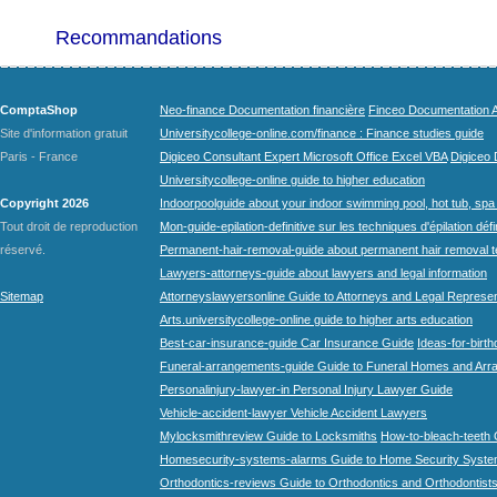
Recommandations
ComptaShop
Neo-finance Documentation financière
Finceo Documentation A
Site d'information gratuit
Universitycollege-online.com/finance : Finance studies guide
Paris - France
Digiceo Consultant Expert Microsoft Office Excel VBA
Digiceo D
Universitycollege-online guide to higher education
Copyright 2026
Indoorpoolguide about your indoor swimming pool, hot tub, spa 
Tout droit de reproduction
Mon-guide-epilation-definitive sur les techniques d'épilation défi
réservé.
Permanent-hair-removal-guide about permanent hair removal 
Lawyers-attorneys-guide about lawyers and legal information
Sitemap
Attorneyslawyersonline Guide to Attorneys and Legal Represe
Arts.universitycollege-online guide to higher arts education
Best-car-insurance-guide Car Insurance Guide
Ideas-for-birth
Funeral-arrangements-guide Guide to Funeral Homes and Ar
Personalinjury-lawyer-in Personal Injury Lawyer Guide
Vehicle-accident-lawyer Vehicle Accident Lawyers
Mylocksmithreview Guide to Locksmiths
How-to-bleach-teeth 
Homesecurity-systems-alarms Guide to Home Security Syste
Orthodontics-reviews Guide to Orthodontics and Orthodontist