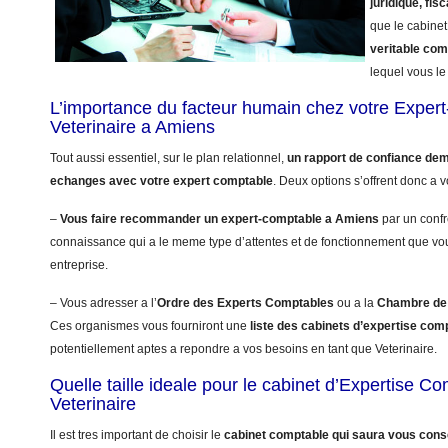
juridique, fisc
que le cabinet
veritable co
lequel vous le 
L’importance du facteur humain chez votre Exper
Veterinaire a Amiens
Tout aussi essentiel, sur le plan relationnel,
un rapport de confiance dem
echanges avec votre expert comptable
. Deux options s’offrent donc a v
–
Vous faire recommander un expert-comptable a Amiens
par un confr
connaissance qui a le meme type d’attentes et de fonctionnement que vo
entreprise.
– Vous adresser a l’
Ordre des Experts Comptables
ou a la
Chambre de 
Ces organismes vous fourniront une
liste des cabinets d’expertise co
potentiellement aptes a repondre a vos besoins en tant que Veterinaire.
Quelle taille ideale pour le cabinet d’Expertise C
Veterinaire
Il est tres important de choisir le
cabinet comptable qui saura vous conse