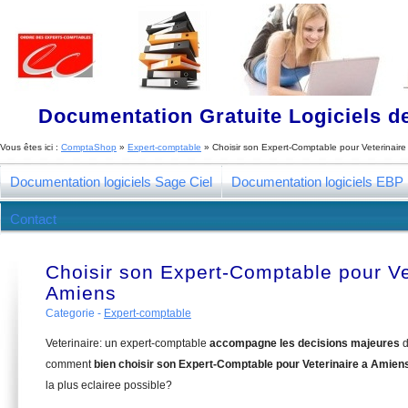
Documentation Gratuite Logiciels de
Vous êtes ici :
ComptaShop
»
Expert-comptable
»
Choisir son Expert-Comptable pour Veterinaire
Documentation logiciels Sage Ciel
Documentation logiciels EBP
Contact
Choisir son Expert-Comptable pour Ve
Amiens
Categorie -
Expert-comptable
Veterinaire: un expert-comptable
accompagne les decisions majeures
d
comment
bien choisir son Expert-Comptable pour Veterinaire a Amien
la plus eclairee possible?