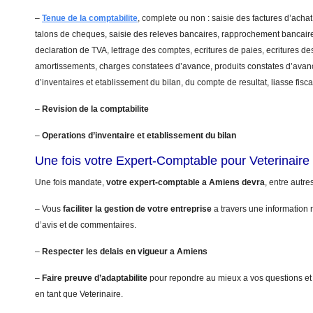
–
Tenue de la comptabilite
, complete ou non : saisie des factures d’achat
talons de cheques, saisie des releves bancaires, rapprochement bancaire
declaration de TVA, lettrage des comptes, ecritures de paies, ecritures de
amortissements, charges constatees d’avance, produits constates d’avanc
d’inventaires et etablissement du bilan, du compte de resultat, liasse fis
–
Revision de la comptabilite
–
Operations d’inventaire et etablissement du bilan
Une fois votre Expert-Comptable pour Veterinair
Une fois mandate,
votre expert-comptable a Amiens devra
, entre autre
– Vous
faciliter la gestion de votre entreprise
a travers une information r
d’avis et de commentaires.
–
Respecter les delais en vigueur a Amiens
–
Faire preuve d’adaptabilite
pour repondre au mieux a vos questions et
en tant que Veterinaire.