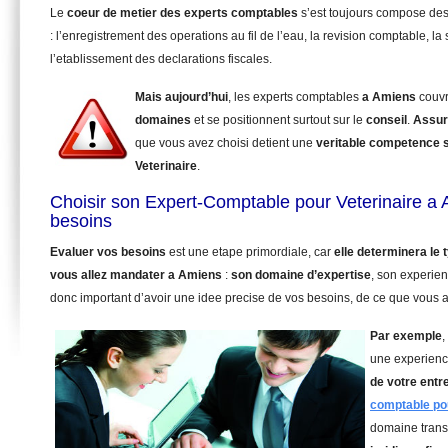
Le
coeur de metier des experts comptables
s’est toujours compose de
: l’enregistrement des operations au fil de l’eau, la revision comptable, la 
l’etablissement des declarations fiscales.
Mais aujourd’hui
, les experts comptables
a Amiens
couvr
domaines
et se positionnent surtout sur le
conseil
.
Assur
que vous avez choisi detient une
veritable competence 
Veterinaire
.
Choisir son Expert-Comptable pour Veterinaire a
besoins
Evaluer vos besoins
est une etape primordiale, car
elle determinera le
vous allez mandater
a Amiens
:
son domaine d’expertise
, son experien
donc important d’avoir une idee precise de vos besoins, de ce que vous a
Par exemple
,
une experienc
de votre entr
comptable pou
domaine trans