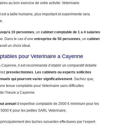
aires au bon exercice de votre activite: Veterinaire.
 est a taille humaine, plus important et experimente sera
e.
jusqu’a 10 personnes
, un
cabinet comptable de 1 a 4 salaries
. Dans le cas d’une
entreprise de 50 personnes
, un
cabinet
erait un choix ideal.
ptables pour Veterinaire a Cayenne
 Cayenne, il est recommande d’etablir un comparatif detaille
urez
preselectionnes
.
Les cabinets ou experts sollicites
nnuels qui pourront varier significativement
. Sachez que,
ne tenue comptable pour Veterinaire sans difficultes
s de l’heure a Cayenne.
out annuel
d’expertise comptable de 2000 € minimum pour les
 5000 € pour les petites SARL Veterinaire.
 principalement des taches suivantes effectuees par l’expert-