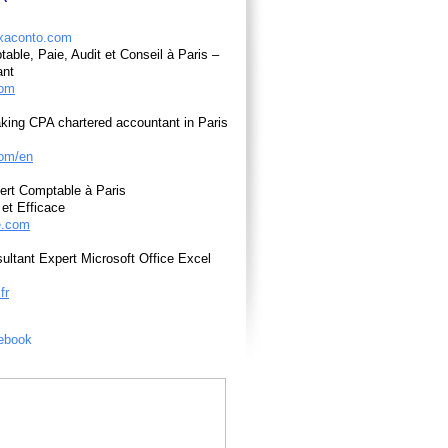
able, Paie, Audit et Conseil à Paris –
ant
com
king CPA chartered accountant in Paris
om/en
ert Comptable à Paris
et Efficace
e.com
ultant Expert Microsoft Office Excel
fr