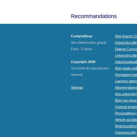
Recommandations
ComptaShop
Neo-finance Do
Site d'information gratuit
Universitycoll
Paris - France
Digiceo Consul
Universitycolle
Copyright 2026
Indoorpoolguid
Tout droit de reproduction
Mon-guide-epila
réservé.
Permanent-hai
Lawyers-attorn
Sitemap
Attorneyslawye
Arts.university
Best-car-insu
Funeral-arran
Personalinjury
Vehicle-accide
Mylocksmithre
Homesecurity-