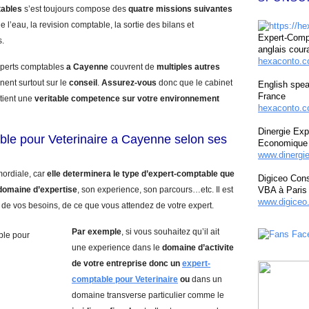
tables
s’est toujours compose des
quatre missions suivantes
e l’eau, la revision comptable, la sortie des bilans et
Expert-Compt
s.
anglais cour
hexaconto.
experts comptables
a Cayenne
couvrent de
multiples autres
nent surtout sur le
conseil
.
Assurez-vous
donc que le cabinet
English spea
France
tient une
veritable competence sur votre environnement
hexaconto.c
Dinergie Exp
ble pour Veterinaire a Cayenne selon ses
Economique 
www.dinergi
mordiale, car
elle determinera le type d’expert-comptable que
Digiceo Cons
domaine d’expertise
, son experience, son parcours…etc. Il est
VBA à Paris
www.digiceo.
 de vos besoins, de ce que vous attendez de votre expert.
Par exemple
, si vous souhaitez qu’il ait
une experience dans le
domaine d’activite
de votre entreprise donc un
expert-
comptable pour Veterinaire
ou
dans un
domaine transverse particulier comme le