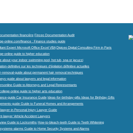
cumentation financière
Finceo Documentation Audit
ege-online.com/finance : Finance studies guide
tant Expert Microsoft Office Excel VBA
Digiceo Digital Consulting Firm in Paris
ge-online guide to higher education
e about your indoor swimming pool, hot tub, spa or jacuzzi
tion-definitive sur les techniques d'épilation définitive actuelles
r-removal-guide about permanent hair removal techniques
eys-guide about lawyers and legal information
rsonline Guide to Attorneys and Legal Representants
college-online guide to higher arts education
rance-guide Car Insurance Guide
Ideas-for-birthday-gifts Ideas for Birthday Gifts
gements-guide Guide to Funeral Homes and Arrangements
-lawyer-in Personal Injury Lawyer Guide
nt-lawyer Vehicle Accident Lawyers
view Guide to Locksmiths
How-to-bleach-teeth Guide to Teeth Whitening
systems-alarms Guide to Home Security Systems and Alarms