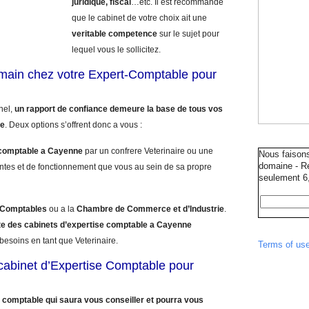
juridique, fiscal
…etc. Il est recommande
que le cabinet de votre choix ait une
veritable competence
sur le sujet pour
lequel vous le sollicitez.
umain chez votre Expert-Comptable pour
nnel,
un rapport de confiance demeure la base de tous vos
le
. Deux options s’offrent donc a vous :
-comptable a Cayenne
par un confrere Veterinaire ou une
Nous faison
domaine - Ré
ntes et de fonctionnement que vous au sein de sa propre
seulement 6,
s Comptables
ou a la
Chambre de Commerce et d’Industrie
.
ste des cabinets d’expertise comptable a Cayenne
besoins en tant que Veterinaire.
Terms of us
e cabinet d’Expertise Comptable pour
 comptable qui saura vous conseiller et pourra vous