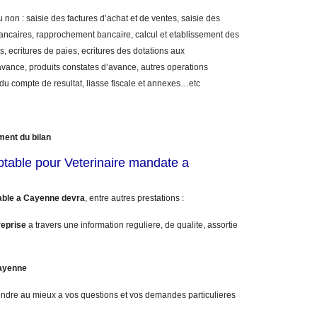
 non : saisie des factures d’achat et de ventes, saisie des
bancaires, rapprochement bancaire, calcul et etablissement des
, ecritures de paies, ecritures des dotations aux
vance, produits constates d’avance, autres operations
 du compte de resultat, liasse fiscale et annexes…etc
ment du bilan
ptable pour Veterinaire mandate a
able a Cayenne devra
, entre autres prestations :
reprise
a travers une information reguliere, de qualite, assortie
Cayenne
ndre au mieux a vos questions et vos demandes particulieres