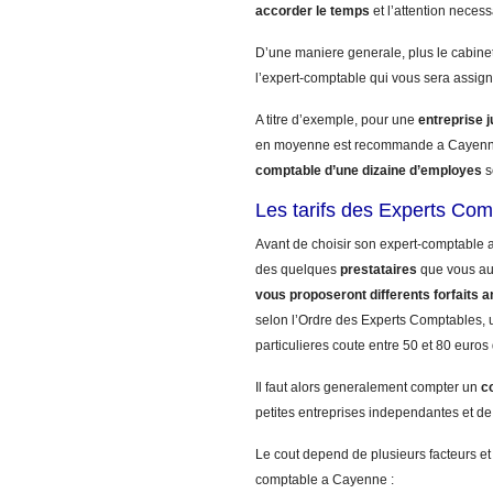
accorder le temps
et l’attention necess
D’une maniere generale, plus le cabinet
l’expert-comptable qui vous sera assign
A titre d’exemple, pour une
entreprise 
en moyenne est recommande a Cayenne
comptable d’une dizaine d’employes
s
Les tarifs des Experts Com
Avant de choisir son expert-comptable a
des quelques
prestataires
que vous a
vous proposeront differents forfaits a
selon l’Ordre des Experts Comptables, u
particulieres coute entre 50 et 80 euro
Il faut alors generalement compter un
c
petites entreprises independantes et de
Le cout depend de plusieurs facteurs et
comptable a Cayenne :