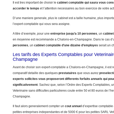
Il est tres important de choisir le
cabinet comptable qui saura vous conse
accorder le temps
et l’attention necessaires au bon exercice de votre acti
D’une maniere generale, plus le cabinet est a taille humaine, plus import
l’expert-comptable qui vous sera assigne.
A titre d’exemple, pour une
entreprise jusqu’a 10 personnes
, un
cabinet
en moyenne est recommande a Chalons-en-Champagne. Dans le cas d
personnes
, un
cabinet comptable d’une dizaine d’employes
serait un ch
Les tarifs des Experts Comptables pour Veterinai
Champagne
Avant de choisir son expert-comptable a Chalons-en-Champagne, il est 
comparatif detaille des quelques
prestataires
que vous aurez
preselect
experts sollicites vous proposeront differents forfaits annuels qui pou
significativement
. Sachez que, selon l’Ordre des Experts Comptables, 
Veterinaire sans difficultes particulieres coute entre 50 et 80 euros de l’
Champagne.
Il faut alors generalement compter un
cout annuel
d’expertise comptable
petites entreprises independantes et de 5000 € pour les petites SARL Vet