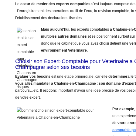
Le
coeur de metier des experts comptables
s’est toujours compose de
: l’enregistrement des operations au fil de l’eau, la revision comptable, la 
l’etablissement des declarations fiscales.
Mais aujourd’hui
, les experts comptables
a Chalons-en
multiples autres domaines
et se positionnent surtout sur
donc que le cabinet que vous avez choisi detient une
ver
environnement Veterinaire
.
Choisir son Expert-Comptable pour Veterinaire a
Champagne selon ses besoins
Evaluer vos besoins
est une etape primordiale, car
elle determinera le
vous allez mandater
a Chalons-en-Champagne
:
son domaine d’expert
parcours…etc. Il est donc important d’avoir une idee precise de vos beso
de votre expert.
Par exemple
,
une experienc
de votre entr
comptable pou