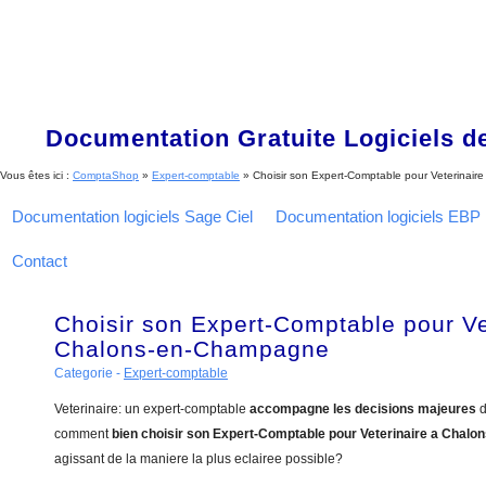
Documentation Gratuite Logiciels de
Vous êtes ici :
ComptaShop
»
Expert-comptable
»
Choisir son Expert-Comptable pour Veterinai
Documentation logiciels Sage Ciel
Documentation logiciels EBP
Contact
Choisir son Expert-Comptable pour Ve
Chalons-en-Champagne
Categorie -
Expert-comptable
Veterinaire: un expert-comptable
accompagne les decisions majeures
d
comment
bien choisir son Expert-Comptable pour Veterinaire a Cha
agissant de la maniere la plus eclairee possible?