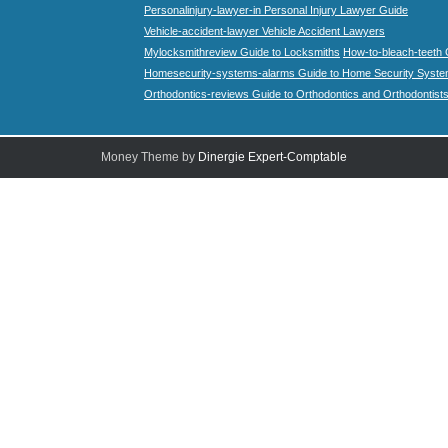
Personalinjury-lawyer-in Personal Injury Lawyer Guide
Vehicle-accident-lawyer Vehicle Accident Lawyers
Mylocksmithreview Guide to Locksmiths
How-to-bleach-teeth 
Homesecurity-systems-alarms Guide to Home Security Syste
Orthodontics-reviews Guide to Orthodontics and Orthodontist
Money Theme by
Dinergie Expert-Comptable