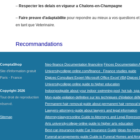
–
Respecter les delais en vigueur a Chalons-en-Champagne
–
Faire preuve d’adaptabilite
pour repondre au mieux a vos questions et
en tant que Veterinaire.
Recommandations
ComptaShop
Neo-finance Documentation financière
Finceo Documentation A
Site d'information gratuit
Universitycollege-online.com/finance : Finance studies guide
Paris - France
Digiceo Consultant Expert Microsoft Office Excel VBA
Digiceo D
Universitycollege-online guide to higher education
Copyright 2026
Indoorpoolguide about your indoor swimming pool, hot tub, spa 
Tout droit de reproduction
Mon-guide-epilation-definitive sur les techniques d'épilation défi
réservé.
Permanent-hair-removal-guide about permanent hair removal 
Lawyers-attorneys-guide about lawyers and legal information
Sitemap
Attorneyslawyersonline Guide to Attorneys and Legal Represe
Arts.universitycollege-online guide to higher arts education
Best-car-insurance-guide Car Insurance Guide
Ideas-for-birth
Funeral-arrangements-guide Guide to Funeral Homes and Ar