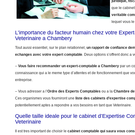
juridique, fisc
que le cabinet
veritable co
lequel vous le 
L’importance du facteur humain chez votre Exper
Veterinaire a Chambery
Tout aussi essentiel, sur le plan relationnel,
un rapport de confiance dem
echanges avec votre expert comptable
. Deux options s’offrent donc a v
–
Vous faire recommander un expert-comptable a Chambery
par un co
connaissance qui a le meme type d’attentes et de fonctionnement que vo
entreprise.
– Vous adresser a l’
Ordre des Experts Comptables
ou a la
Chambre de 
Ces organismes vous fourniront une
liste des cabinets d’expertise co
potentiellement aptes a repondre a vos besoins en tant que Veterinaire.
Quelle taille ideale pour le cabinet d’Expertise C
Veterinaire
Il est tres important de choisir le
cabinet comptable qui saura vous conse