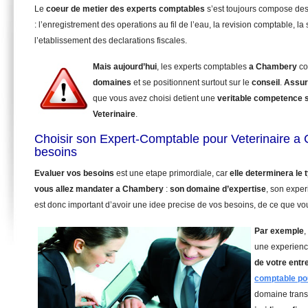
Le
coeur de metier des experts comptables
s’est toujours compose de
: l’enregistrement des operations au fil de l’eau, la revision comptable, la 
l’etablissement des declarations fiscales.
Mais aujourd’hui
, les experts comptables
a Chambery
co
domaines
et se positionnent surtout sur le
conseil
.
Assur
que vous avez choisi detient une
veritable competence 
Veterinaire
.
Choisir son Expert-Comptable pour Veterinaire a
besoins
Evaluer vos besoins
est une etape primordiale, car
elle determinera le
vous allez mandater
a Chambery
:
son domaine d’expertise
, son exper
est donc important d’avoir une idee precise de vos besoins, de ce que vou
Par exemple
,
une experienc
de votre entr
comptable pou
domaine trans