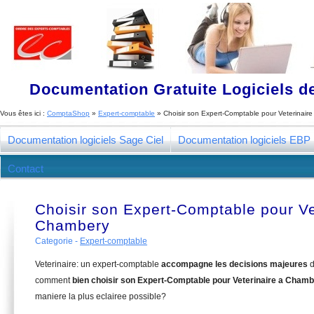
Documentation Gratuite Logiciels de
Vous êtes ici :
ComptaShop
»
Expert-comptable
»
Choisir son Expert-Comptable pour Veterinair
Documentation logiciels Sage Ciel
Documentation logiciels EBP
Contact
Choisir son Expert-Comptable pour Ve
Chambery
Categorie -
Expert-comptable
Veterinaire: un expert-comptable
accompagne les decisions majeures
d
comment
bien choisir son Expert-Comptable pour Veterinaire a Cham
maniere la plus eclairee possible?