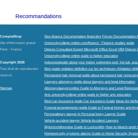
Recommandations
ComptaShop
Neo-finance Documentation financière
Finceo Documentation A
Site d'information gratuit
Universitycollege-online.com/finance : Finance studies guide
Paris - France
Digiceo Consultant Expert Microsoft Office Excel VBA
Digiceo D
Universitycollege-online guide to higher education
Copyright 2026
Indoorpoolguide about your indoor swimming pool, hot tub, spa 
Tout droit de reproduction
Mon-guide-epilation-definitive sur les techniques d'épilation défi
réservé.
Permanent-hair-removal-guide about permanent hair removal 
Lawyers-attorneys-guide about lawyers and legal information
Sitemap
Attorneyslawyersonline Guide to Attorneys and Legal Represe
Arts.universitycollege-online guide to higher arts education
Best-car-insurance-guide Car Insurance Guide
Ideas-for-birth
Funeral-arrangements-guide Guide to Funeral Homes and Ar
Personalinjury-lawyer-in Personal Injury Lawyer Guide
Vehicle-accident-lawyer Vehicle Accident Lawyers
Mylocksmithreview Guide to Locksmiths
How-to-bleach-teeth 
Homesecurity-systems-alarms Guide to Home Security Syste