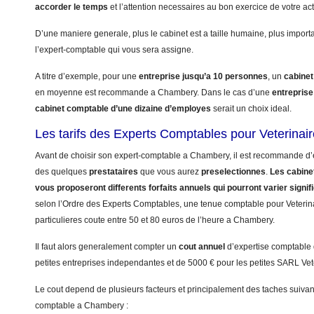
accorder le temps
et l’attention necessaires au bon exercice de votre acti
D’une maniere generale, plus le cabinet est a taille humaine, plus import
l’expert-comptable qui vous sera assigne.
A titre d’exemple, pour une
entreprise jusqu’a 10 personnes
, un
cabinet
en moyenne est recommande a Chambery. Dans le cas d’une
entrepris
cabinet comptable d’une dizaine d’employes
serait un choix ideal.
Les tarifs des Experts Comptables pour Veterina
Avant de choisir son expert-comptable a Chambery, il est recommande d’et
des quelques
prestataires
que vous aurez
preselectionnes
.
Les cabinet
vous proposeront differents forfaits annuels qui pourront varier signi
selon l’Ordre des Experts Comptables, une tenue comptable pour Veterinai
particulieres coute entre 50 et 80 euros de l’heure a Chambery.
Il faut alors generalement compter un
cout annuel
d’expertise comptable
petites entreprises independantes et de 5000 € pour les petites SARL Vet
Le cout depend de plusieurs facteurs et principalement des taches suivant
comptable a Chambery :