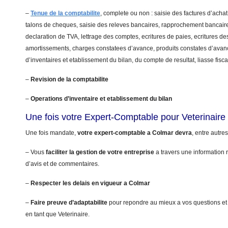
–
Tenue de la comptabilite
, complete ou non : saisie des factures d’achat
talons de cheques, saisie des releves bancaires, rapprochement bancaire
declaration de TVA, lettrage des comptes, ecritures de paies, ecritures de
amortissements, charges constatees d’avance, produits constates d’avanc
d’inventaires et etablissement du bilan, du compte de resultat, liasse fis
–
Revision de la comptabilite
–
Operations d’inventaire et etablissement du bilan
Une fois votre Expert-Comptable pour Veterinair
Une fois mandate,
votre expert-comptable a Colmar devra
, entre autres
– Vous
faciliter la gestion de votre entreprise
a travers une information r
d’avis et de commentaires.
–
Respecter les delais en vigueur a Colmar
–
Faire preuve d’adaptabilite
pour repondre au mieux a vos questions et
en tant que Veterinaire.