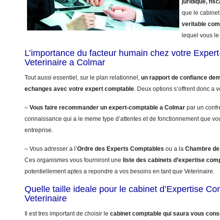
juridique, fisc
que le cabinet
veritable co
lequel vous le 
L’importance du facteur humain chez votre Exper
Veterinaire a Colmar
Tout aussi essentiel, sur le plan relationnel,
un rapport de confiance dem
echanges avec votre expert comptable
. Deux options s’offrent donc a v
–
Vous faire recommander un expert-comptable a Colmar
par un confr
connaissance qui a le meme type d’attentes et de fonctionnement que vo
entreprise.
– Vous adresser a l’
Ordre des Experts Comptables
ou a la
Chambre de 
Ces organismes vous fourniront une
liste des cabinets d’expertise com
potentiellement aptes a repondre a vos besoins en tant que Veterinaire.
Quelle taille ideale pour le cabinet d’Expertise C
Veterinaire
Il est tres important de choisir le
cabinet comptable qui saura vous conse