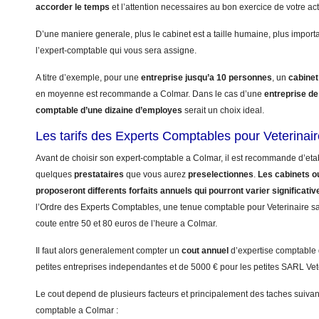
accorder le temps
et l’attention necessaires au bon exercice de votre acti
D’une maniere generale, plus le cabinet est a taille humaine, plus import
l’expert-comptable qui vous sera assigne.
A titre d’exemple, pour une
entreprise jusqu’a 10 personnes
, un
cabinet
en moyenne est recommande a Colmar. Dans le cas d’une
entreprise d
comptable d’une dizaine d’employes
serait un choix ideal.
Les tarifs des Experts Comptables pour Veterinai
Avant de choisir son expert-comptable a Colmar, il est recommande d’etabl
quelques
prestataires
que vous aurez
preselectionnes
.
Les cabinets ou
proposeront differents forfaits annuels qui pourront varier significati
l’Ordre des Experts Comptables, une tenue comptable pour Veterinaire sans
coute entre 50 et 80 euros de l’heure a Colmar.
Il faut alors generalement compter un
cout annuel
d’expertise comptable
petites entreprises independantes et de 5000 € pour les petites SARL Vet
Le cout depend de plusieurs facteurs et principalement des taches suivant
comptable a Colmar :