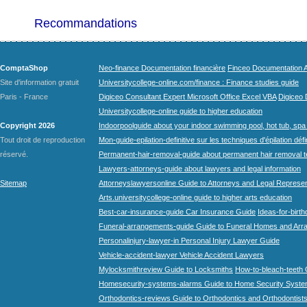
Recommandations
ComptaShop
Neo-finance Documentation financière
Finceo Documentation A
Site d'information gratuit
Universitycollege-online.com/finance : Finance studies guide
Paris - France
Digiceo Consultant Expert Microsoft Office Excel VBA
Digiceo D
Universitycollege-online guide to higher education
Copyright 2026
Indoorpoolguide about your indoor swimming pool, hot tub, spa 
Tout droit de reproduction
Mon-guide-epilation-definitive sur les techniques d'épilation défi
réservé.
Permanent-hair-removal-guide about permanent hair removal 
Lawyers-attorneys-guide about lawyers and legal information
Sitemap
Attorneyslawyersonline Guide to Attorneys and Legal Represe
Arts.universitycollege-online guide to higher arts education
Best-car-insurance-guide Car Insurance Guide
Ideas-for-birth
Funeral-arrangements-guide Guide to Funeral Homes and Ar
Personalinjury-lawyer-in Personal Injury Lawyer Guide
Vehicle-accident-lawyer Vehicle Accident Lawyers
Mylocksmithreview Guide to Locksmiths
How-to-bleach-teeth 
Homesecurity-systems-alarms Guide to Home Security Syste
Orthodontics-reviews Guide to Orthodontics and Orthodontist