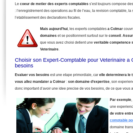
Le
coeur de metier des experts comptables
s’est toujours compose de
: l’enregistrement des operations au fil de l’eau, la revision comptable, la 
l’etablissement des declarations fiscales.
Mais aujourd’hui
, les experts comptables
a Colmar
couvr
domaines
et se positionnent surtout sur le
conseil
.
Assur
que vous avez choisi detient une
veritable competence 
Veterinaire
.
Choisir son Expert-Comptable pour Veterinaire a
besoins
Evaluer vos besoins
est une etape primordiale, car
elle determinera le
vous allez mandater
a Colmar
:
son domaine d’expertise
, son experien
donc important d’avoir une idee precise de vos besoins, de ce que vous a
Par exemple
,
une experienc
de votre entr
comptable pou
domaine trans