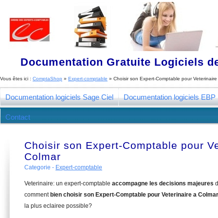
Documentation Gratuite Logiciels de
Vous êtes ici :
ComptaShop
»
Expert-comptable
»
Choisir son Expert-Comptable pour Veterinaire
Documentation logiciels Sage Ciel
Documentation logiciels EBP
Contact
Choisir son Expert-Comptable pour Ve
Colmar
Categorie -
Expert-comptable
Veterinaire: un expert-comptable
accompagne les decisions majeures
d
comment
bien choisir son Expert-Comptable pour Veterinaire a Colma
la plus eclairee possible?