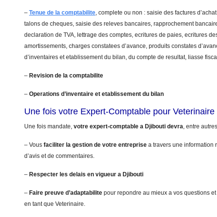
–
Tenue de la comptabilite
, complete ou non : saisie des factures d’achat
talons de cheques, saisie des releves bancaires, rapprochement bancaire
declaration de TVA, lettrage des comptes, ecritures de paies, ecritures de
amortissements, charges constatees d’avance, produits constates d’avanc
d’inventaires et etablissement du bilan, du compte de resultat, liasse fis
–
Revision de la comptabilite
–
Operations d’inventaire et etablissement du bilan
Une fois votre Expert-Comptable pour Veterinaire
Une fois mandate,
votre expert-comptable a Djibouti devra
, entre autres
– Vous
faciliter la gestion de votre entreprise
a travers une information r
d’avis et de commentaires.
–
Respecter les delais en vigueur a Djibouti
–
Faire preuve d’adaptabilite
pour repondre au mieux a vos questions et
en tant que Veterinaire.