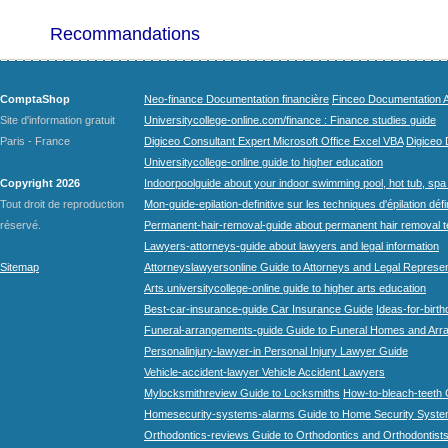
Recommandations
ComptaShop
Neo-finance Documentation financière
Finceo Documentation A
Site d'information gratuit
Universitycollege-online.com/finance : Finance studies guide
Paris - France
Digiceo Consultant Expert Microsoft Office Excel VBA
Digiceo D
Universitycollege-online guide to higher education
Copyright 2026
Indoorpoolguide about your indoor swimming pool, hot tub, spa 
Tout droit de reproduction
Mon-guide-epilation-definitive sur les techniques d'épilation défi
réservé.
Permanent-hair-removal-guide about permanent hair removal 
Lawyers-attorneys-guide about lawyers and legal information
Sitemap
Attorneyslawyersonline Guide to Attorneys and Legal Represe
Arts.universitycollege-online guide to higher arts education
Best-car-insurance-guide Car Insurance Guide
Ideas-for-birth
Funeral-arrangements-guide Guide to Funeral Homes and Ar
Personalinjury-lawyer-in Personal Injury Lawyer Guide
Vehicle-accident-lawyer Vehicle Accident Lawyers
Mylocksmithreview Guide to Locksmiths
How-to-bleach-teeth 
Homesecurity-systems-alarms Guide to Home Security Syste
Orthodontics-reviews Guide to Orthodontics and Orthodontist