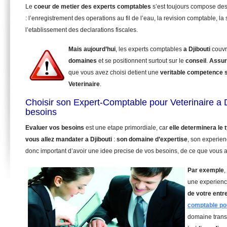
Le
coeur de metier des experts comptables
s’est toujours compose de
: l’enregistrement des operations au fil de l’eau, la revision comptable, la 
l’etablissement des declarations fiscales.
Mais aujourd’hui
, les experts comptables
a Djibouti
couvr
domaines
et se positionnent surtout sur le
conseil
.
Assur
que vous avez choisi detient une
veritable competence 
Veterinaire
.
Choisir son Expert-Comptable pour Veterinaire a D
besoins
Evaluer vos besoins
est une etape primordiale, car
elle determinera le
vous allez mandater
a Djibouti
:
son domaine d’expertise
, son experien
donc important d’avoir une idee precise de vos besoins, de ce que vous a
Par exemple
,
une experienc
de votre entr
comptable pou
domaine trans