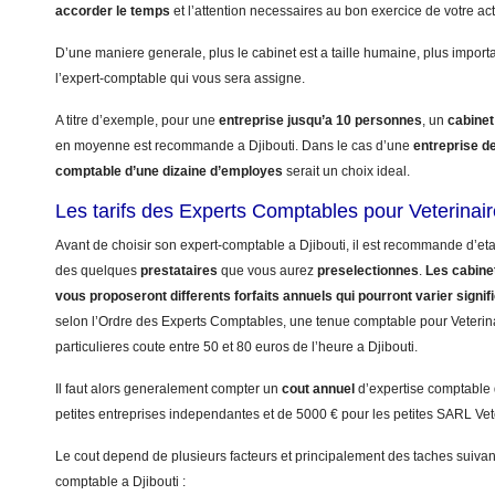
accorder le temps
et l’attention necessaires au bon exercice de votre acti
D’une maniere generale, plus le cabinet est a taille humaine, plus import
l’expert-comptable qui vous sera assigne.
A titre d’exemple, pour une
entreprise jusqu’a 10 personnes
, un
cabinet
en moyenne est recommande a Djibouti. Dans le cas d’une
entreprise d
comptable d’une dizaine d’employes
serait un choix ideal.
Les tarifs des Experts Comptables pour Veterinair
Avant de choisir son expert-comptable a Djibouti, il est recommande d’etab
des quelques
prestataires
que vous aurez
preselectionnes
.
Les cabinet
vous proposeront differents forfaits annuels qui pourront varier signi
selon l’Ordre des Experts Comptables, une tenue comptable pour Veterinai
particulieres coute entre 50 et 80 euros de l’heure a Djibouti.
Il faut alors generalement compter un
cout annuel
d’expertise comptable
petites entreprises independantes et de 5000 € pour les petites SARL Vet
Le cout depend de plusieurs facteurs et principalement des taches suivant
comptable a Djibouti :