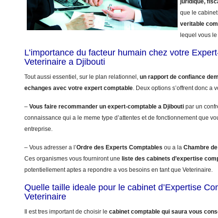
juridique, fisc
que le cabinet
veritable co
lequel vous le 
L’importance du facteur humain chez votre Exper
Veterinaire a Djibouti
Tout aussi essentiel, sur le plan relationnel,
un rapport de confiance dem
echanges avec votre expert comptable
. Deux options s’offrent donc a v
–
Vous faire recommander un expert-comptable a Djibouti
par un confr
connaissance qui a le meme type d’attentes et de fonctionnement que vo
entreprise.
– Vous adresser a l’
Ordre des Experts Comptables
ou a la
Chambre de 
Ces organismes vous fourniront une
liste des cabinets d’expertise comp
potentiellement aptes a repondre a vos besoins en tant que Veterinaire.
Quelle taille ideale pour le cabinet d’Expertise C
Veterinaire
Il est tres important de choisir le
cabinet comptable qui saura vous conse