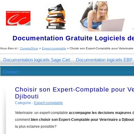
Documentation Gratuite Logiciels de
Vous êtes ici :
ComptaShop
»
Expert-comptable
»
Choisir son Expert-Comptable pour Veterinaire 
Documentation logiciels Sage Ciel
Documentation logiciels EBP
Contact
Choisir son Expert-Comptable pour Ve
Djibouti
Categorie -
Expert-comptable
Veterinaire: un expert-comptable
accompagne les decisions majeures
d
comment
bien choisir son Expert-Comptable pour Veterinaire a Djibout
la plus eclairee possible?