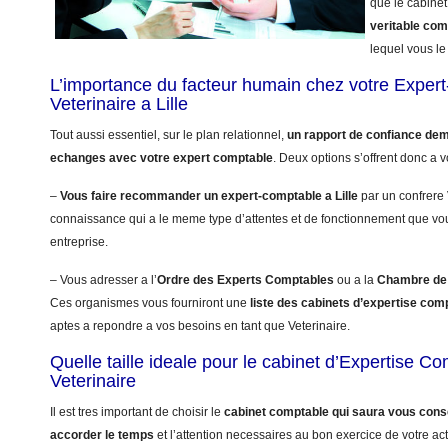
que le cabinet
veritable co
lequel vous le 
L’importance du facteur humain chez votre Exper
Veterinaire a Lille
Tout aussi essentiel, sur le plan relationnel,
un rapport de confiance dem
echanges avec votre expert comptable
. Deux options s’offrent donc a v
–
Vous faire recommander un expert-comptable a Lille
par un confrere 
connaissance qui a le meme type d’attentes et de fonctionnement que vo
entreprise.
– Vous adresser a l’
Ordre des Experts Comptables
ou a la
Chambre de 
Ces organismes vous fourniront une
liste des cabinets d’expertise comp
aptes a repondre a vos besoins en tant que Veterinaire.
Quelle taille ideale pour le cabinet d’Expertise C
Veterinaire
Il est tres important de choisir le
cabinet comptable qui saura vous conse
accorder le temps
et l’attention necessaires au bon exercice de votre acti