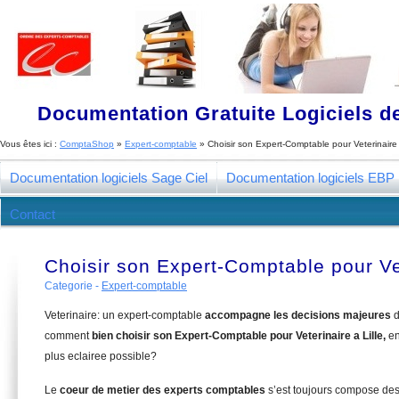
Documentation Gratuite Logiciels de
Vous êtes ici :
ComptaShop
»
Expert-comptable
»
Choisir son Expert-Comptable pour Veterinaire 
Documentation logiciels Sage Ciel
Documentation logiciels EBP
Contact
Choisir son Expert-Comptable pour Vet
Categorie -
Expert-comptable
Veterinaire: un expert-comptable
accompagne les decisions majeures
d
comment
bien choisir son Expert-Comptable pour Veterinaire a Lille,
en
plus eclairee possible?
Le
coeur de metier des experts comptables
s’est toujours compose de