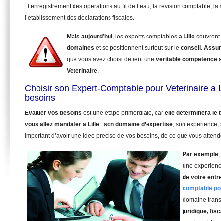
: l’enregistrement des operations au fil de l’eau, la revision comptable, la 
l’etablissement des declarations fiscales.
Mais aujourd’hui
, les experts comptables
a Lille
couvrent
domaines
et se positionnent surtout sur le
conseil
.
Assur
que vous avez choisi detient une
veritable competence 
Veterinaire
.
Choisir son Expert-Comptable pour Veterinaire a L
besoins
Evaluer vos besoins
est une etape primordiale, car
elle determinera le
vous allez mandater
a Lille
:
son domaine d’expertise
, son experience,
important d’avoir une idee precise de vos besoins, de ce que vous attende
Par exemple
,
une experienc
de votre entr
comptable pou
domaine trans
juridique, fisc