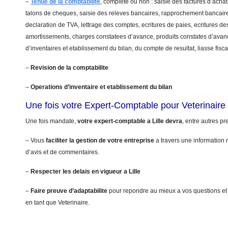
–
Tenue de la comptabilite
, complete ou non : saisie des factures d’achat
talons de cheques, saisie des releves bancaires, rapprochement bancaire
declaration de TVA, lettrage des comptes, ecritures de paies, ecritures de
amortissements, charges constatees d’avance, produits constates d’avanc
d’inventaires et etablissement du bilan, du compte de resultat, liasse fis
–
Revision de la comptabilite
–
Operations d’inventaire et etablissement du bilan
Une fois votre Expert-Comptable pour Veterinaire
Une fois mandate,
votre expert-comptable a Lille devra
, entre autres pre
– Vous
faciliter la gestion de votre entreprise
a travers une information r
d’avis et de commentaires.
–
Respecter les delais en vigueur a Lille
–
Faire preuve d’adaptabilite
pour repondre au mieux a vos questions et
en tant que Veterinaire.