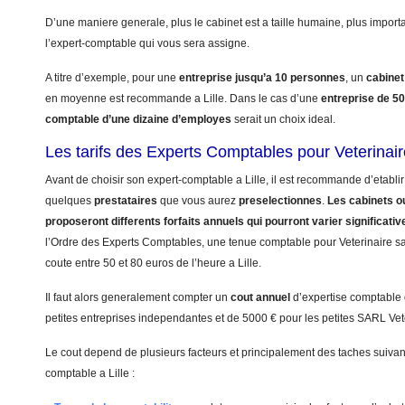
D’une maniere generale, plus le cabinet est a taille humaine, plus import
l’expert-comptable qui vous sera assigne.
A titre d’exemple, pour une
entreprise jusqu’a 10 personnes
, un
cabinet
en moyenne est recommande a Lille. Dans le cas d’une
entreprise de 5
comptable d’une dizaine d’employes
serait un choix ideal.
Les tarifs des Experts Comptables pour Veterinaire
Avant de choisir son expert-comptable a Lille, il est recommande d’etablir
quelques
prestataires
que vous aurez
preselectionnes
.
Les cabinets ou
proposeront differents forfaits annuels qui pourront varier significati
l’Ordre des Experts Comptables, une tenue comptable pour Veterinaire sans
coute entre 50 et 80 euros de l’heure a Lille.
Il faut alors generalement compter un
cout annuel
d’expertise comptable
petites entreprises independantes et de 5000 € pour les petites SARL Vet
Le cout depend de plusieurs facteurs et principalement des taches suivant
comptable a Lille :