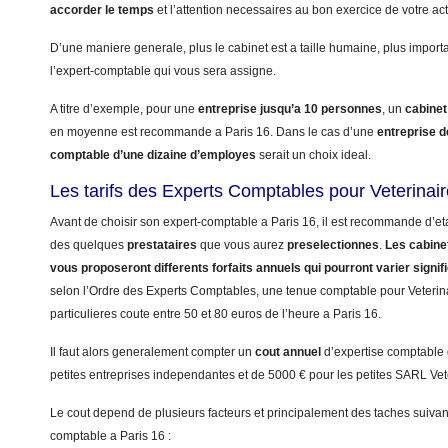
accorder le temps
et l’attention necessaires au bon exercice de votre acti
D’une maniere generale, plus le cabinet est a taille humaine, plus import
l’expert-comptable qui vous sera assigne.
A titre d’exemple, pour une
entreprise jusqu’a 10 personnes
, un
cabinet
en moyenne est recommande a Paris 16. Dans le cas d’une
entreprise 
comptable d’une dizaine d’employes
serait un choix ideal.
Les tarifs des Experts Comptables pour Veterinair
Avant de choisir son expert-comptable a Paris 16, il est recommande d’eta
des quelques
prestataires
que vous aurez
preselectionnes
.
Les cabinet
vous proposeront differents forfaits annuels qui pourront varier signi
selon l’Ordre des Experts Comptables, une tenue comptable pour Veterinai
particulieres coute entre 50 et 80 euros de l’heure a Paris 16.
Il faut alors generalement compter un
cout annuel
d’expertise comptable
petites entreprises independantes et de 5000 € pour les petites SARL Vet
Le cout depend de plusieurs facteurs et principalement des taches suivant
comptable a Paris 16 :