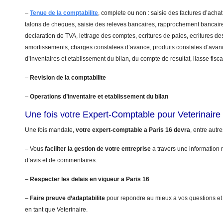
–
Tenue de la comptabilite
, complete ou non : saisie des factures d’achat
talons de cheques, saisie des releves bancaires, rapprochement bancaire
declaration de TVA, lettrage des comptes, ecritures de paies, ecritures de
amortissements, charges constatees d’avance, produits constates d’avanc
d’inventaires et etablissement du bilan, du compte de resultat, liasse fis
–
Revision de la comptabilite
–
Operations d’inventaire et etablissement du bilan
Une fois votre Expert-Comptable pour Veterinaire
Une fois mandate,
votre expert-comptable a Paris 16 devra
, entre autre
– Vous
faciliter la gestion de votre entreprise
a travers une information r
d’avis et de commentaires.
–
Respecter les delais en vigueur a Paris 16
–
Faire preuve d’adaptabilite
pour repondre au mieux a vos questions et
en tant que Veterinaire.