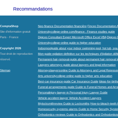
Recommandations
ComptaShop
Neo-finance Documentation financière
Finceo Documentation A
Site d'information gratuit
Universitycollege-online.com/finance : Finance studies guide
Paris - France
Digiceo Consultant Expert Microsoft Office Excel VBA
Digiceo D
Universitycollege-online guide to higher education
Copyright 2026
Indoorpoolguide about your indoor swimming pool, hot tub, spa 
Tout droit de reproduction
Mon-guide-epilation-definitive sur les techniques d'épilation défi
réservé.
Permanent-hair-removal-guide about permanent hair removal 
Lawyers-attorneys-guide about lawyers and legal information
Sitemap
Attorneyslawyersonline Guide to Attorneys and Legal Represe
Arts.universitycollege-online guide to higher arts education
Best-car-insurance-guide Car Insurance Guide
Ideas-for-birth
Funeral-arrangements-guide Guide to Funeral Homes and Ar
Personalinjury-lawyer-in Personal Injury Lawyer Guide
Vehicle-accident-lawyer Vehicle Accident Lawyers
Mylocksmithreview Guide to Locksmiths
How-to-bleach-teeth 
Homesecurity-systems-alarms Guide to Home Security Syste
Orthodontics-reviews Guide to Orthodontics and Orthodontist