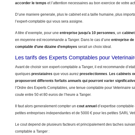
accorder le temps
et l’attention necessaires au bon exercice de votre acti
D’une maniere generale, plus le cabinet est a taille humaine, plus import
l’expert-comptable qui vous sera assigne.
A titre d’exemple, pour une
entreprise jusqu’a 10 personnes
, un
cabinet
en moyenne est recommande a Tanger. Dans le cas d’une
entreprise de
comptable d’une dizaine d’employes
serait un choix ideal.
Les tarifs des Experts Comptables pour Veterinai
Avant de choisir son expert-comptable a Tanger, il est recommande d’etabl
quelques
prestataires
que vous aurez
preselectionnes
.
Les cabinets ou
proposeront differents forfaits annuels qui pourront varier significati
l’Ordre des Experts Comptables, une tenue comptable pour Veterinaire sans
coute entre 50 et 80 euros de l’heure a Tanger.
Il faut alors generalement compter un
cout annuel
d’expertise comptable
petites entreprises independantes et de 5000 € pour les petites SARL Vet
Le cout depend de plusieurs facteurs et principalement des taches suivant
comptable a Tanger :