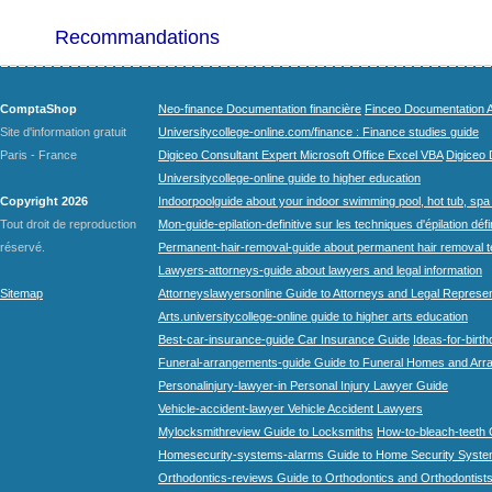
Recommandations
ComptaShop
Neo-finance Documentation financière
Finceo Documentation A
Site d'information gratuit
Universitycollege-online.com/finance : Finance studies guide
Paris - France
Digiceo Consultant Expert Microsoft Office Excel VBA
Digiceo D
Universitycollege-online guide to higher education
Copyright 2026
Indoorpoolguide about your indoor swimming pool, hot tub, spa 
Tout droit de reproduction
Mon-guide-epilation-definitive sur les techniques d'épilation défi
réservé.
Permanent-hair-removal-guide about permanent hair removal 
Lawyers-attorneys-guide about lawyers and legal information
Sitemap
Attorneyslawyersonline Guide to Attorneys and Legal Represe
Arts.universitycollege-online guide to higher arts education
Best-car-insurance-guide Car Insurance Guide
Ideas-for-birth
Funeral-arrangements-guide Guide to Funeral Homes and Ar
Personalinjury-lawyer-in Personal Injury Lawyer Guide
Vehicle-accident-lawyer Vehicle Accident Lawyers
Mylocksmithreview Guide to Locksmiths
How-to-bleach-teeth 
Homesecurity-systems-alarms Guide to Home Security Syste
Orthodontics-reviews Guide to Orthodontics and Orthodontist