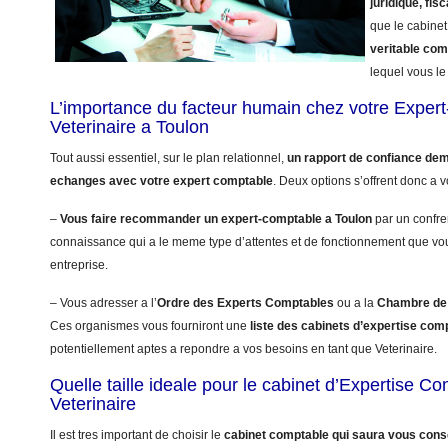
juridique, fisc
que le cabinet
veritable co
lequel vous le 
L’importance du facteur humain chez votre Exper
Veterinaire a Toulon
Tout aussi essentiel, sur le plan relationnel,
un rapport de confiance dem
echanges avec votre expert comptable
. Deux options s’offrent donc a v
–
Vous faire recommander un expert-comptable a Toulon
par un confre
connaissance qui a le meme type d’attentes et de fonctionnement que vo
entreprise.
– Vous adresser a l’
Ordre des Experts Comptables
ou a la
Chambre de 
Ces organismes vous fourniront une
liste des cabinets d’expertise com
potentiellement aptes a repondre a vos besoins en tant que Veterinaire.
Quelle taille ideale pour le cabinet d’Expertise C
Veterinaire
Il est tres important de choisir le
cabinet comptable qui saura vous conse