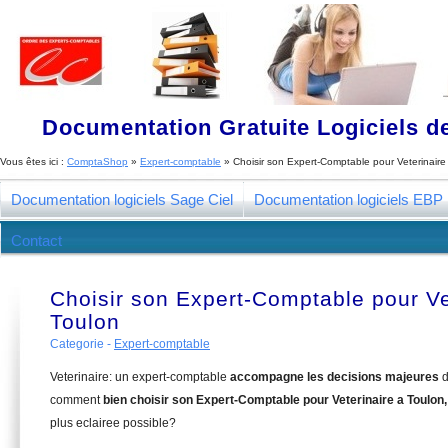
Documentation Gratuite Logiciels de
Vous êtes ici :
ComptaShop
»
Expert-comptable
»
Choisir son Expert-Comptable pour Veterinaire
Documentation logiciels Sage Ciel
Documentation logiciels EBP
Contact
Choisir son Expert-Comptable pour Ve
Toulon
Categorie -
Expert-comptable
Veterinaire: un expert-comptable
accompagne les decisions majeures
d
comment
bien choisir son Expert-Comptable pour Veterinaire a Toulon
plus eclairee possible?