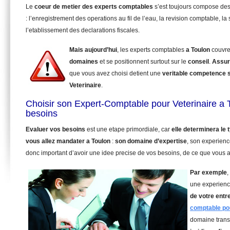
Le
coeur de metier des experts comptables
s’est toujours compose de
: l’enregistrement des operations au fil de l’eau, la revision comptable, la 
l’etablissement des declarations fiscales.
Mais aujourd’hui
, les experts comptables
a Toulon
couvre
domaines
et se positionnent surtout sur le
conseil
.
Assur
que vous avez choisi detient une
veritable competence 
Veterinaire
.
Choisir son Expert-Comptable pour Veterinaire a 
besoins
Evaluer vos besoins
est une etape primordiale, car
elle determinera le
vous allez mandater
a Toulon
:
son domaine d’expertise
, son experienc
donc important d’avoir une idee precise de vos besoins, de ce que vous a
Par exemple
,
une experienc
de votre entr
comptable pou
domaine trans