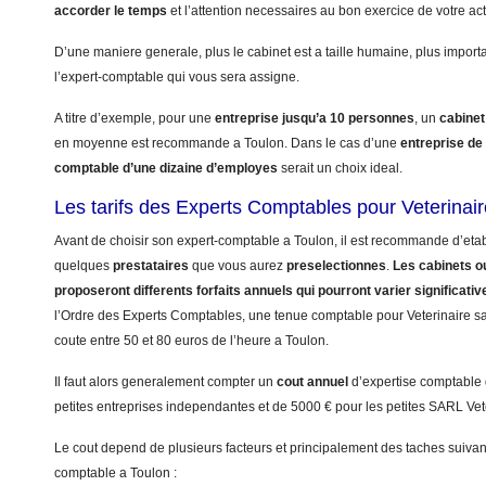
accorder le temps
et l’attention necessaires au bon exercice de votre acti
D’une maniere generale, plus le cabinet est a taille humaine, plus import
l’expert-comptable qui vous sera assigne.
A titre d’exemple, pour une
entreprise jusqu’a 10 personnes
, un
cabinet
en moyenne est recommande a Toulon. Dans le cas d’une
entreprise de
comptable d’une dizaine d’employes
serait un choix ideal.
Les tarifs des Experts Comptables pour Veterinair
Avant de choisir son expert-comptable a Toulon, il est recommande d’etabl
quelques
prestataires
que vous aurez
preselectionnes
.
Les cabinets ou
proposeront differents forfaits annuels qui pourront varier significati
l’Ordre des Experts Comptables, une tenue comptable pour Veterinaire sans
coute entre 50 et 80 euros de l’heure a Toulon.
Il faut alors generalement compter un
cout annuel
d’expertise comptable
petites entreprises independantes et de 5000 € pour les petites SARL Vet
Le cout depend de plusieurs facteurs et principalement des taches suivant
comptable a Toulon :