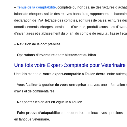
–
Tenue de la comptabilite
, complete ou non : saisie des factures d’achat
talons de cheques, saisie des releves bancaires, rapprochement bancaire
declaration de TVA, lettrage des comptes, ecritures de paies, ecritures de
amortissements, charges constatees d’avance, produits constates d’avanc
d’inventaires et etablissement du bilan, du compte de resultat, liasse fis
–
Revision de la comptabilite
–
Operations d’inventaire et etablissement du bilan
Une fois votre Expert-Comptable pour Veterinair
Une fois mandate,
votre expert-comptable a Toulon devra
, entre autres 
– Vous
faciliter la gestion de votre entreprise
a travers une information r
d’avis et de commentaires.
–
Respecter les delais en vigueur a Toulon
–
Faire preuve d’adaptabilite
pour repondre au mieux a vos questions et
en tant que Veterinaire.