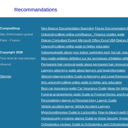
Recommandations
ComptaShop
Neo-finance Documentation financière
Finceo Documentation A
Site d'information gratuit
Universitycollege-online.com/finance : Finance studies guide
Paris - France
Digiceo Consultant Expert Microsoft Office Excel VBA
Digiceo D
Universitycollege-online guide to higher education
Copyright 2026
Indoorpoolguide about your indoor swimming pool, hot tub, spa 
Tout droit de reproduction
Mon-guide-epilation-definitive sur les techniques d'épilation défi
réservé.
Permanent-hair-removal-guide about permanent hair removal 
Lawyers-attorneys-guide about lawyers and legal information
Sitemap
Attorneyslawyersonline Guide to Attorneys and Legal Represe
Arts.universitycollege-online guide to higher arts education
Best-car-insurance-guide Car Insurance Guide
Ideas-for-birth
Funeral-arrangements-guide Guide to Funeral Homes and Ar
Personalinjury-lawyer-in Personal Injury Lawyer Guide
Vehicle-accident-lawyer Vehicle Accident Lawyers
Mylocksmithreview Guide to Locksmiths
How-to-bleach-teeth 
Homesecurity-systems-alarms Guide to Home Security Syste
Orthodontics-reviews Guide to Orthodontics and Orthodontist