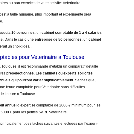
aires au bon exercice de votre activite: Veterinaire.
 est a taille humaine, plus important et experimente sera
e.
jusqu’a 10 personnes
, un
cabinet comptable de 1 a 4 salaries
e. Dans le cas d’une
entreprise de 50 personnes
, un
cabinet
erait un choix ideal.
ptables pour Veterinaire a Toulouse
 Toulouse, il est recommande d’etablir un comparatif detaille
urez
preselectionnes
.
Les cabinets ou experts sollicites
nnuels qui pourront varier significativement
. Sachez que,
ne tenue comptable pour Veterinaire sans difficultes
 de l’heure a Toulouse.
out annuel
d’expertise comptable de 2000 € minimum pour les
 5000 € pour les petites SARL Veterinaire.
 principalement des taches suivantes effectuees par l’expert-