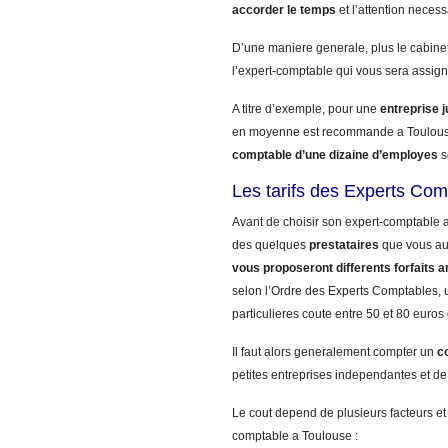
accorder le temps
et l’attention necess
D’une maniere generale, plus le cabinet
l’expert-comptable qui vous sera assign
A titre d’exemple, pour une
entreprise 
en moyenne est recommande a Toulous
comptable d’une dizaine d’employes
s
Les tarifs des Experts Com
Avant de choisir son expert-comptable a
des quelques
prestataires
que vous a
vous proposeront differents forfaits a
selon l’Ordre des Experts Comptables, u
particulieres coute entre 50 et 80 euros
Il faut alors generalement compter un
c
petites entreprises independantes et de
Le cout depend de plusieurs facteurs et
comptable a Toulouse :