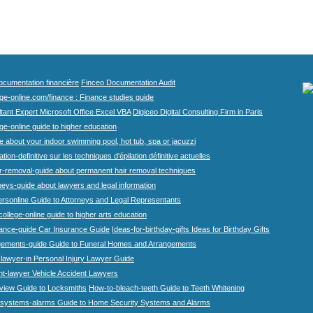
cumentation financière
Finceo Documentation Audit
ege-online.com/finance : Finance studies guide
tant Expert Microsoft Office Excel VBA
Digiceo Digital Consulting Firm in Paris
ge-online guide to higher education
e about your indoor swimming pool, hot tub, spa or jacuzzi
tion-definitive sur les techniques d'épilation définitive actuelles
r-removal-guide about permanent hair removal techniques
eys-guide about lawyers and legal information
rsonline Guide to Attorneys and Legal Representants
college-online guide to higher arts education
rance-guide Car Insurance Guide
Ideas-for-birthday-gifts Ideas for Birthday Gifts
gements-guide Guide to Funeral Homes and Arrangements
-lawyer-in Personal Injury Lawyer Guide
nt-lawyer Vehicle Accident Lawyers
view Guide to Locksmiths
How-to-bleach-teeth Guide to Teeth Whitening
systems-alarms Guide to Home Security Systems and Alarms