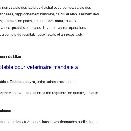
 non : saisie des factures d’achat et de ventes, saisie des
bancaires, rapprochement bancaire, calcul et etablissement des
, ecritures de paies, ecritures des dotations aux
vance, produits constates d’avance, autres operations
 du compte de resultat, liasse fiscale et annexes…etc
ment du bilan
ptable pour Veterinaire mandate a
ble a Toulouse devra
, entre autres prestations :
reprise
a travers une information reguliere, de qualite, assortie
oulouse
ndre au mieux a vos questions et vos demandes particulieres