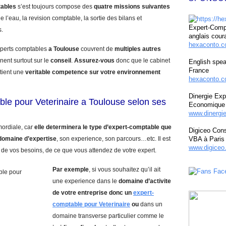
tables
s’est toujours compose des
quatre missions suivantes
e l’eau, la revision comptable, la sortie des bilans et
Expert-Compt
s.
anglais cour
hexaconto.
experts comptables
a Toulouse
couvrent de
multiples autres
nent surtout sur le
conseil
.
Assurez-vous
donc que le cabinet
English spea
France
tient une
veritable competence sur votre environnement
hexaconto.c
Dinergie Exp
le pour Veterinaire a Toulouse selon ses
Economique 
www.dinergi
mordiale, car
elle determinera le type d’expert-comptable que
Digiceo Cons
domaine d’expertise
, son experience, son parcours…etc. Il est
VBA à Paris
www.digiceo.
 de vos besoins, de ce que vous attendez de votre expert.
Par exemple
, si vous souhaitez qu’il ait
une experience dans le
domaine d’activite
de votre entreprise donc un
expert-
comptable pour Veterinaire
ou
dans un
domaine transverse particulier comme le