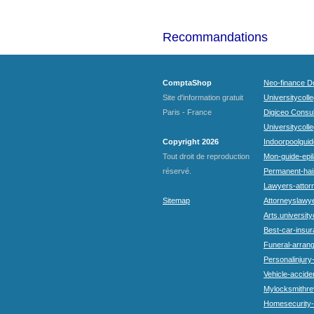
Recommandations
ComptaShop
Neo-finance Do
Site d'information gratuit
Universitycoll
Paris - France
Digiceo Consul
Universitycolle
Copyright 2026
Indoorpoolguid
Tout droit de reproduction
Mon-guide-epila
réservé.
Permanent-hai
Lawyers-attorn
Sitemap
Attorneyslawye
Arts.university
Best-car-insu
Funeral-arran
Personalinjury
Vehicle-accide
Mylocksmithre
Homesecurity-