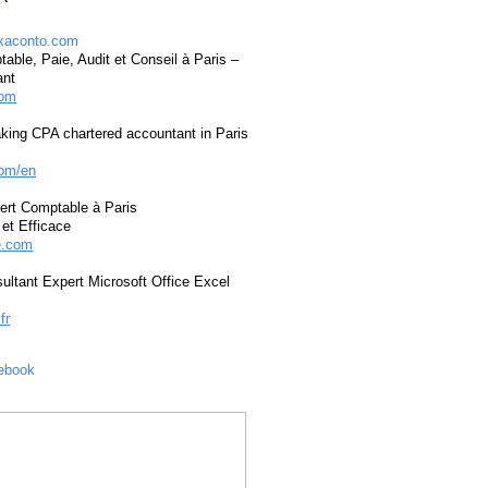
able, Paie, Audit et Conseil à Paris –
ant
com
king CPA chartered accountant in Paris
om/en
ert Comptable à Paris
et Efficace
e.com
ultant Expert Microsoft Office Excel
fr