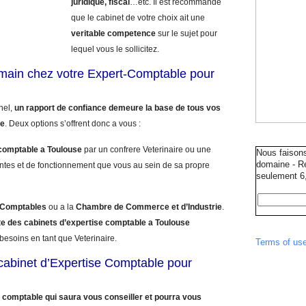
juridique, fiscal
…etc. Il est recommande
que le cabinet de votre choix ait une
veritable competence
sur le sujet pour
lequel vous le sollicitez.
umain chez votre Expert-Comptable pour
nnel,
un rapport de confiance demeure la base de tous vos
le
. Deux options s’offrent donc a vous :
comptable a Toulouse
par un confrere Veterinaire ou une
Nous faison
domaine - Ré
ntes et de fonctionnement que vous au sein de sa propre
seulement 6,
s Comptables
ou a la
Chambre de Commerce et d’Industrie
.
ste des cabinets d’expertise comptable a Toulouse
besoins en tant que Veterinaire.
Terms of us
e cabinet d’Expertise Comptable pour
 comptable qui saura vous conseiller et pourra vous