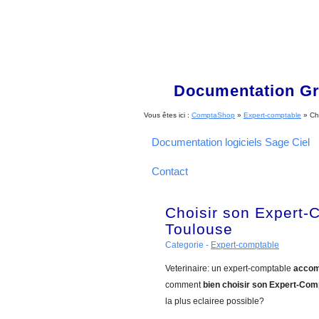
Documentation Gra
Vous êtes ici :
ComptaShop
»
Expert-comptable
»
Ch
Documentation logiciels Sage Ciel
Contact
Choisir son Expert-
Toulouse
Categorie -
Expert-comptable
Veterinaire: un expert-comptable
accom
comment
bien choisir son Expert-Com
la plus eclairee possible?