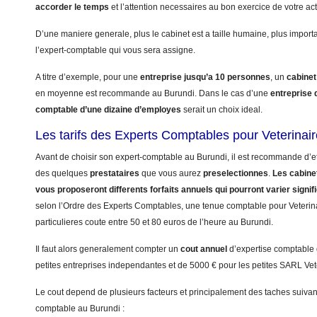
accorder le temps
et l’attention necessaires au bon exercice de votre acti
D’une maniere generale, plus le cabinet est a taille humaine, plus import
l’expert-comptable qui vous sera assigne.
A titre d’exemple, pour une
entreprise jusqu’a 10 personnes
, un
cabinet
en moyenne est recommande au Burundi. Dans le cas d’une
entreprise
comptable d’une dizaine d’employes
serait un choix ideal.
Les tarifs des Experts Comptables pour Veterinai
Avant de choisir son expert-comptable au Burundi, il est recommande d’eta
des quelques
prestataires
que vous aurez
preselectionnes
.
Les cabinet
vous proposeront differents forfaits annuels qui pourront varier signi
selon l’Ordre des Experts Comptables, une tenue comptable pour Veterinai
particulieres coute entre 50 et 80 euros de l’heure au Burundi.
Il faut alors generalement compter un
cout annuel
d’expertise comptable
petites entreprises independantes et de 5000 € pour les petites SARL Vet
Le cout depend de plusieurs facteurs et principalement des taches suivant
comptable au Burundi :