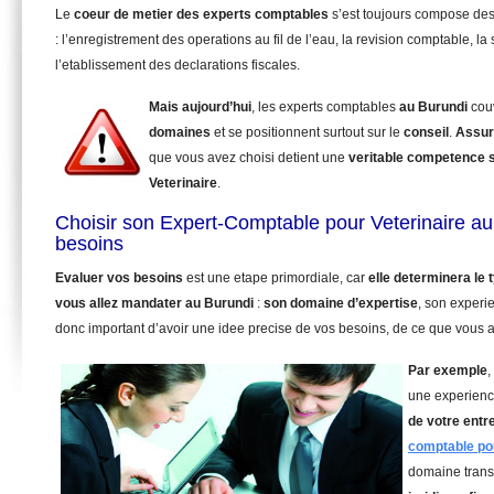
Le
coeur de metier des experts comptables
s’est toujours compose de
: l’enregistrement des operations au fil de l’eau, la revision comptable, la 
l’etablissement des declarations fiscales.
Mais aujourd’hui
, les experts comptables
au Burundi
cou
domaines
et se positionnent surtout sur le
conseil
.
Assur
que vous avez choisi detient une
veritable competence 
Veterinaire
.
Choisir son Expert-Comptable pour Veterinaire au
besoins
Evaluer vos besoins
est une etape primordiale, car
elle determinera le
vous allez mandater
au Burundi
:
son domaine d’expertise
, son experi
donc important d’avoir une idee precise de vos besoins, de ce que vous a
Par exemple
,
une experienc
de votre entr
comptable pou
domaine trans