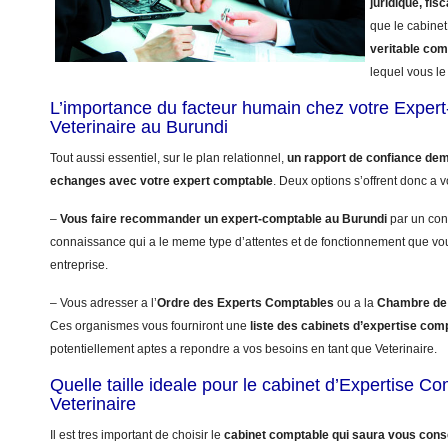
juridique, fisc
que le cabinet
veritable co
lequel vous le 
L’importance du facteur humain chez votre Exper
Veterinaire au Burundi
Tout aussi essentiel, sur le plan relationnel,
un rapport de confiance dem
echanges avec votre expert comptable
. Deux options s’offrent donc a v
–
Vous faire recommander un expert-comptable au Burundi
par un con
connaissance qui a le meme type d’attentes et de fonctionnement que vo
entreprise.
– Vous adresser a l’
Ordre des Experts Comptables
ou a la
Chambre de 
Ces organismes vous fourniront une
liste des cabinets d’expertise com
potentiellement aptes a repondre a vos besoins en tant que Veterinaire.
Quelle taille ideale pour le cabinet d’Expertise C
Veterinaire
Il est tres important de choisir le
cabinet comptable qui saura vous conse