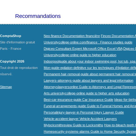
Recommandations
ComptaShop
Neo-finance Documentation financière
Finceo Documentation A
Site d'information gratuit
Universitycollege-online.com/finance : Finance studies guide
Paris - France
Digiceo Consultant Expert Microsoft Office Excel VBA
Digiceo D
Universitycollege-online guide to higher education
Copyright 2026
Indoorpoolguide about your indoor swimming pool, hot tub, spa 
Tout droit de reproduction
Mon-guide-epilation-definitive sur les techniques d'épilation défi
réservé.
Permanent-hair-removal-guide about permanent hair removal 
Lawyers-attorneys-guide about lawyers and legal information
Sitemap
Attorneyslawyersonline Guide to Attorneys and Legal Represe
Arts.universitycollege-online guide to higher arts education
Best-car-insurance-guide Car Insurance Guide
Ideas-for-birth
Funeral-arrangements-guide Guide to Funeral Homes and Ar
Personalinjury-lawyer-in Personal Injury Lawyer Guide
Vehicle-accident-lawyer Vehicle Accident Lawyers
Mylocksmithreview Guide to Locksmiths
How-to-bleach-teeth 
Homesecurity-systems-alarms Guide to Home Security Syste