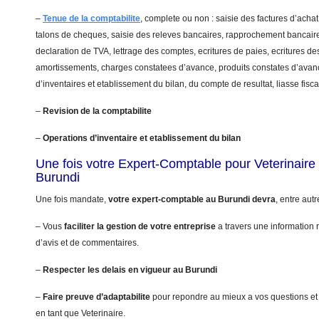
–
Tenue de la comptabilite
, complete ou non : saisie des factures d’achat
talons de cheques, saisie des releves bancaires, rapprochement bancaire
declaration de TVA, lettrage des comptes, ecritures de paies, ecritures de
amortissements, charges constatees d’avance, produits constates d’avanc
d’inventaires et etablissement du bilan, du compte de resultat, liasse fis
–
Revision de la comptabilite
–
Operations d’inventaire et etablissement du bilan
Une fois votre Expert-Comptable pour Veterinair
Burundi
Une fois mandate,
votre expert-comptable au Burundi devra
, entre autr
– Vous
faciliter la gestion de votre entreprise
a travers une information r
d’avis et de commentaires.
–
Respecter les delais en vigueur au Burundi
–
Faire preuve d’adaptabilite
pour repondre au mieux a vos questions et
en tant que Veterinaire.