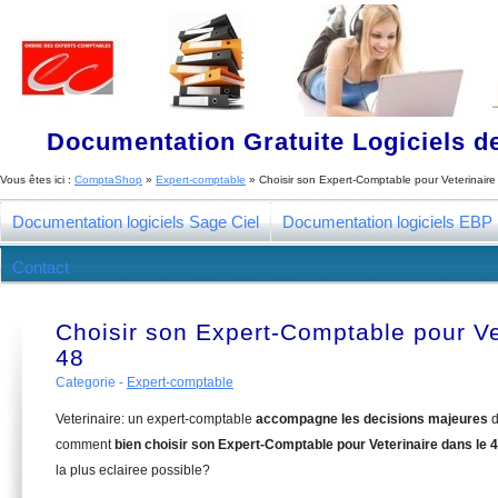
Documentation Gratuite Logiciels de
Vous êtes ici :
ComptaShop
»
Expert-comptable
»
Choisir son Expert-Comptable pour Veterinaire
Documentation logiciels Sage Ciel
Documentation logiciels EBP
Contact
Choisir son Expert-Comptable pour Ve
48
Categorie -
Expert-comptable
Veterinaire: un expert-comptable
accompagne les decisions majeures
d
comment
bien choisir son Expert-Comptable pour Veterinaire dans le 
la plus eclairee possible?