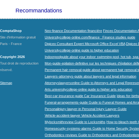
Recommandations
ComptaShop
Neo-finance Documentation financière
Finceo Documentation A
Site d'information gratuit
Universitycollege-online.com/finance : Finance studies guide
Paris - France
Digiceo Consultant Expert Microsoft Office Excel VBA
Digiceo D
Universitycollege-online guide to higher education
Copyright 2026
Indoorpoolguide about your indoor swimming pool, hot tub, spa 
Tout droit de reproduction
Mon-guide-epilation-definitive sur les techniques d'épilation défi
réservé.
Permanent-hair-removal-guide about permanent hair removal 
Lawyers-attorneys-guide about lawyers and legal information
Sitemap
Attorneyslawyersonline Guide to Attorneys and Legal Represe
Arts.universitycollege-online guide to higher arts education
Best-car-insurance-guide Car Insurance Guide
Ideas-for-birth
Funeral-arrangements-guide Guide to Funeral Homes and Ar
Personalinjury-lawyer-in Personal Injury Lawyer Guide
Vehicle-accident-lawyer Vehicle Accident Lawyers
Mylocksmithreview Guide to Locksmiths
How-to-bleach-teeth 
Homesecurity-systems-alarms Guide to Home Security Syste
Orthodontics-reviews Guide to Orthodontics and Orthodontist