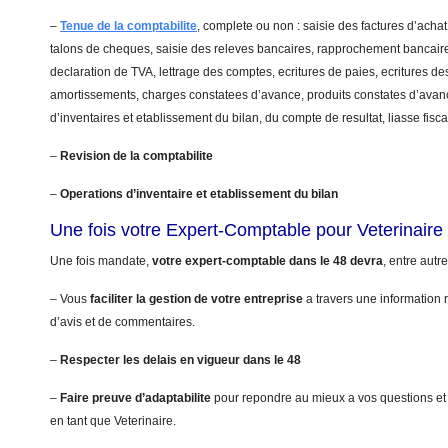
–
Tenue de la comptabilite
, complete ou non : saisie des factures d’achat
talons de cheques, saisie des releves bancaires, rapprochement bancaire
declaration de TVA, lettrage des comptes, ecritures de paies, ecritures de
amortissements, charges constatees d’avance, produits constates d’avanc
d’inventaires et etablissement du bilan, du compte de resultat, liasse fis
–
Revision de la comptabilite
–
Operations d’inventaire et etablissement du bilan
Une fois votre Expert-Comptable pour Veterinair
Une fois mandate,
votre expert-comptable dans le 48 devra
, entre autre
– Vous
faciliter la gestion de votre entreprise
a travers une information r
d’avis et de commentaires.
–
Respecter les delais en vigueur dans le 48
–
Faire preuve d’adaptabilite
pour repondre au mieux a vos questions et
en tant que Veterinaire.