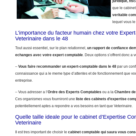
juridique, fisc
que le cabinet
veritable co
lequel vous le 
L’importance du facteur humain chez votre Exper
Veterinaire dans le 48
Tout aussi essentiel, sur le plan relationnel,
un rapport de confiance dem
echanges avec votre expert comptable
. Deux options s’offrent donc a v
–
Vous faire recommander un expert-comptable dans le 48
par un conf
connaissance qui a le meme type d’attentes et de fonctionnement que vo
entreprise.
– Vous adresser a l’
Ordre des Experts Comptables
ou a la
Chambre de 
Ces organismes vous fourniront une
liste des cabinets d’expertise com
potentiellement aptes a repondre a vos besoins en tant que Veterinaire.
Quelle taille ideale pour le cabinet d’Expertise C
Veterinaire
Il est tres important de choisir le
cabinet comptable qui saura vous conse