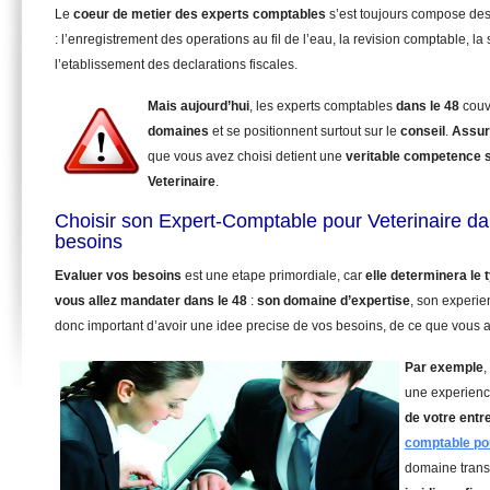
Le
coeur de metier des experts comptables
s’est toujours compose de
: l’enregistrement des operations au fil de l’eau, la revision comptable, la 
l’etablissement des declarations fiscales.
Mais aujourd’hui
, les experts comptables
dans le 48
couv
domaines
et se positionnent surtout sur le
conseil
.
Assur
que vous avez choisi detient une
veritable competence 
Veterinaire
.
Choisir son Expert-Comptable pour Veterinaire da
besoins
Evaluer vos besoins
est une etape primordiale, car
elle determinera le
vous allez mandater
dans le 48
:
son domaine d’expertise
, son experie
donc important d’avoir une idee precise de vos besoins, de ce que vous a
Par exemple
,
une experienc
de votre entr
comptable pou
domaine trans