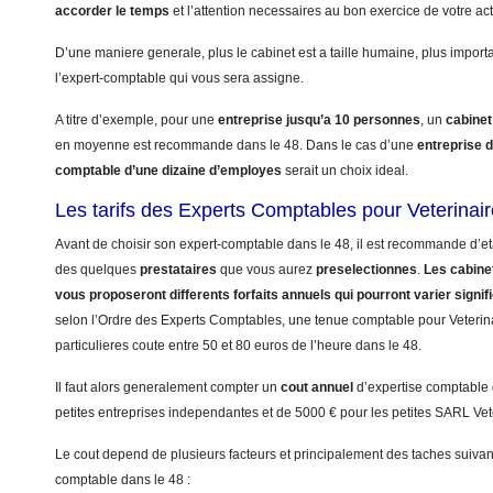
accorder le temps
et l’attention necessaires au bon exercice de votre acti
D’une maniere generale, plus le cabinet est a taille humaine, plus import
l’expert-comptable qui vous sera assigne.
A titre d’exemple, pour une
entreprise jusqu’a 10 personnes
, un
cabinet
en moyenne est recommande dans le 48. Dans le cas d’une
entreprise 
comptable d’une dizaine d’employes
serait un choix ideal.
Les tarifs des Experts Comptables pour Veterinair
Avant de choisir son expert-comptable dans le 48, il est recommande d’eta
des quelques
prestataires
que vous aurez
preselectionnes
.
Les cabinet
vous proposeront differents forfaits annuels qui pourront varier signi
selon l’Ordre des Experts Comptables, une tenue comptable pour Veterinai
particulieres coute entre 50 et 80 euros de l’heure dans le 48.
Il faut alors generalement compter un
cout annuel
d’expertise comptable
petites entreprises independantes et de 5000 € pour les petites SARL Vet
Le cout depend de plusieurs facteurs et principalement des taches suivant
comptable dans le 48 :