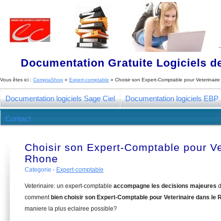
Documentation Gratuite Logiciels de
Vous êtes ici :
ComptaShop
»
Expert-comptable
»
Choisir son Expert-Comptable pour Veterinair
Documentation logiciels Sage Ciel
Documentation logiciels EBP
Contact
Choisir son Expert-Comptable pour Ve
Rhone
Categorie -
Expert-comptable
Veterinaire: un expert-comptable
accompagne les decisions majeures
d
comment
bien choisir son Expert-Comptable pour Veterinaire dans le
maniere la plus eclairee possible?