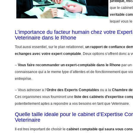
juridique, fisc
que le cabinet
veritable co
lequel vous le 
L’importance du facteur humain chez votre Exper
Veterinaire dans le Rhone
Tout aussi essentiel, sur le plan relationnel,
un rapport de confiance dem
echanges avec votre expert comptable
. Deux options s’offrent donc a v
–
Vous faire recommander un expert-comptable dans le Rhone
par un 
connaissance qui a le meme type d’attentes et de fonctionnement que vo
entreprise.
– Vous adresser a l’
Ordre des Experts Comptables
ou a la
Chambre de 
Ces organismes vous fourniront une
liste des cabinets d’expertise com
potentiellement aptes a repondre a vos besoins en tant que Veterinaire.
Quelle taille ideale pour le cabinet d’Expertise C
Veterinaire
Il est tres important de choisir le
cabinet comptable qui saura vous conse