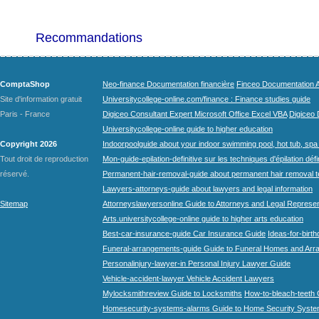
Recommandations
ComptaShop
Neo-finance Documentation financière
Finceo Documentation A
Site d'information gratuit
Universitycollege-online.com/finance : Finance studies guide
Paris - France
Digiceo Consultant Expert Microsoft Office Excel VBA
Digiceo D
Universitycollege-online guide to higher education
Copyright 2026
Indoorpoolguide about your indoor swimming pool, hot tub, spa 
Tout droit de reproduction
Mon-guide-epilation-definitive sur les techniques d'épilation défi
réservé.
Permanent-hair-removal-guide about permanent hair removal 
Lawyers-attorneys-guide about lawyers and legal information
Sitemap
Attorneyslawyersonline Guide to Attorneys and Legal Represe
Arts.universitycollege-online guide to higher arts education
Best-car-insurance-guide Car Insurance Guide
Ideas-for-birth
Funeral-arrangements-guide Guide to Funeral Homes and Ar
Personalinjury-lawyer-in Personal Injury Lawyer Guide
Vehicle-accident-lawyer Vehicle Accident Lawyers
Mylocksmithreview Guide to Locksmiths
How-to-bleach-teeth 
Homesecurity-systems-alarms Guide to Home Security Syste