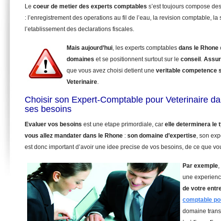
Le
coeur de metier des experts comptables
s’est toujours compose de
: l’enregistrement des operations au fil de l’eau, la revision comptable, la 
l’etablissement des declarations fiscales.
Mais aujourd’hui
, les experts comptables
dans le Rhone
domaines
et se positionnent surtout sur le
conseil
.
Assur
que vous avez choisi detient une
veritable competence 
Veterinaire
.
Choisir son Expert-Comptable pour Veterinaire d
ses besoins
Evaluer vos besoins
est une etape primordiale, car
elle determinera le
vous allez mandater
dans le Rhone
:
son domaine d’expertise
, son exp
est donc important d’avoir une idee precise de vos besoins, de ce que vou
Par exemple
,
une experienc
de votre entr
comptable pou
domaine trans