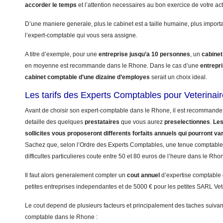
accorder le temps
et l’attention necessaires au bon exercice de votre acti
D’une maniere generale, plus le cabinet est a taille humaine, plus import
l’expert-comptable qui vous sera assigne.
A titre d’exemple, pour une
entreprise jusqu’a 10 personnes
, un
cabinet
en moyenne est recommande dans le Rhone. Dans le cas d’une
entrepr
cabinet comptable d’une dizaine d’employes
serait un choix ideal.
Les tarifs des Experts Comptables pour Veterinai
Avant de choisir son expert-comptable dans le Rhone, il est recommande 
detaille des quelques
prestataires
que vous aurez
preselectionnes
.
Les
sollicites vous proposeront differents forfaits annuels qui pourront va
Sachez que, selon l’Ordre des Experts Comptables, une tenue comptable 
difficultes particulieres coute entre 50 et 80 euros de l’heure dans le Rho
Il faut alors generalement compter un
cout annuel
d’expertise comptable
petites entreprises independantes et de 5000 € pour les petites SARL Vet
Le cout depend de plusieurs facteurs et principalement des taches suivant
comptable dans le Rhone :