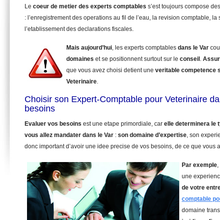
Le
coeur de metier des experts comptables
s’est toujours compose de
: l’enregistrement des operations au fil de l’eau, la revision comptable, la 
l’etablissement des declarations fiscales.
Mais aujourd’hui
, les experts comptables
dans le Var
cou
domaines
et se positionnent surtout sur le
conseil
.
Assur
que vous avez choisi detient une
veritable competence 
Veterinaire
.
Choisir son Expert-Comptable pour Veterinaire da
besoins
Evaluer vos besoins
est une etape primordiale, car
elle determinera le
vous allez mandater
dans le Var
:
son domaine d’expertise
, son experi
donc important d’avoir une idee precise de vos besoins, de ce que vous a
Par exemple
,
une experienc
de votre entr
comptable pou
domaine trans