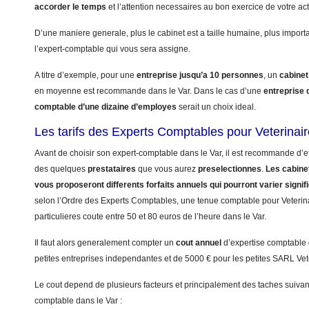
accorder le temps
et l’attention necessaires au bon exercice de votre acti
D’une maniere generale, plus le cabinet est a taille humaine, plus import
l’expert-comptable qui vous sera assigne.
A titre d’exemple, pour une
entreprise jusqu’a 10 personnes
, un
cabinet
en moyenne est recommande dans le Var. Dans le cas d’une
entreprise
comptable d’une dizaine d’employes
serait un choix ideal.
Les tarifs des Experts Comptables pour Veterinair
Avant de choisir son expert-comptable dans le Var, il est recommande d’et
des quelques
prestataires
que vous aurez
preselectionnes
.
Les cabinet
vous proposeront differents forfaits annuels qui pourront varier signi
selon l’Ordre des Experts Comptables, une tenue comptable pour Veterinai
particulieres coute entre 50 et 80 euros de l’heure dans le Var.
Il faut alors generalement compter un
cout annuel
d’expertise comptable
petites entreprises independantes et de 5000 € pour les petites SARL Vet
Le cout depend de plusieurs facteurs et principalement des taches suivant
comptable dans le Var :