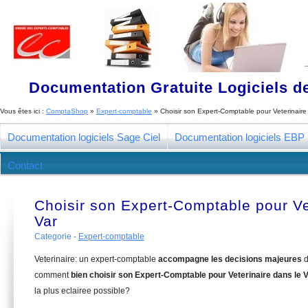
Documentation Gratuite Logiciels de
Vous êtes ici :
ComptaShop
»
Expert-comptable
»
Choisir son Expert-Comptable pour Veterinaire
Documentation logiciels Sage Ciel
Documentation logiciels EBP
Contact
Choisir son Expert-Comptable pour Ve
Var
Categorie -
Expert-comptable
Veterinaire: un expert-comptable
accompagne les decisions majeures
d
comment
bien choisir son Expert-Comptable pour Veterinaire dans le V
la plus eclairee possible?