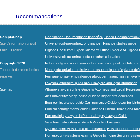
Recommandations
ComptaShop
Neo-finance Documentation financière
Finceo Documentation A
Site d'information gratuit
Universitycollege-online.com/finance : Finance studies guide
Paris - France
Digiceo Consultant Expert Microsoft Office Excel VBA
Digiceo D
Universitycollege-online guide to higher education
Copyright 2026
Indoorpoolguide about your indoor swimming pool, hot tub, spa 
Tout droit de reproduction
Mon-guide-epilation-definitive sur les techniques d'épilation défi
réservé.
Permanent-hair-removal-guide about permanent hair removal 
Lawyers-attorneys-guide about lawyers and legal information
Sitemap
Attorneyslawyersonline Guide to Attorneys and Legal Represe
Arts.universitycollege-online guide to higher arts education
Best-car-insurance-guide Car Insurance Guide
Ideas-for-birth
Funeral-arrangements-guide Guide to Funeral Homes and Ar
Personalinjury-lawyer-in Personal Injury Lawyer Guide
Vehicle-accident-lawyer Vehicle Accident Lawyers
Mylocksmithreview Guide to Locksmiths
How-to-bleach-teeth 
Homesecurity-systems-alarms Guide to Home Security Syste