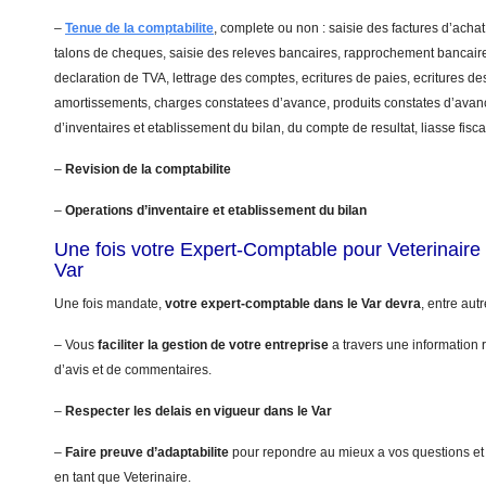
–
Tenue de la comptabilite
, complete ou non : saisie des factures d’achat
talons de cheques, saisie des releves bancaires, rapprochement bancaire
declaration de TVA, lettrage des comptes, ecritures de paies, ecritures de
amortissements, charges constatees d’avance, produits constates d’avanc
d’inventaires et etablissement du bilan, du compte de resultat, liasse fis
–
Revision de la comptabilite
–
Operations d’inventaire et etablissement du bilan
Une fois votre Expert-Comptable pour Veterinair
Var
Une fois mandate,
votre expert-comptable dans le Var devra
, entre autr
– Vous
faciliter la gestion de votre entreprise
a travers une information r
d’avis et de commentaires.
–
Respecter les delais en vigueur dans le Var
–
Faire preuve d’adaptabilite
pour repondre au mieux a vos questions et
en tant que Veterinaire.