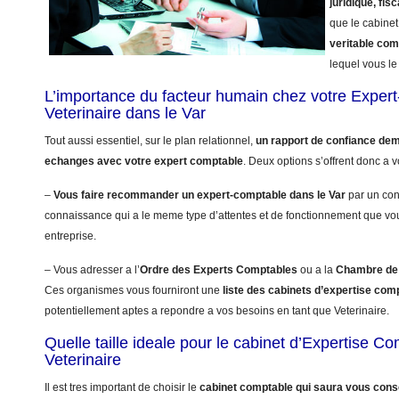
juridique, fisc
que le cabinet
veritable co
lequel vous le 
L’importance du facteur humain chez votre Exper
Veterinaire dans le Var
Tout aussi essentiel, sur le plan relationnel,
un rapport de confiance dem
echanges avec votre expert comptable
. Deux options s’offrent donc a v
–
Vous faire recommander un expert-comptable dans le Var
par un con
connaissance qui a le meme type d’attentes et de fonctionnement que vo
entreprise.
– Vous adresser a l’
Ordre des Experts Comptables
ou a la
Chambre de 
Ces organismes vous fourniront une
liste des cabinets d’expertise com
potentiellement aptes a repondre a vos besoins en tant que Veterinaire.
Quelle taille ideale pour le cabinet d’Expertise C
Veterinaire
Il est tres important de choisir le
cabinet comptable qui saura vous conse