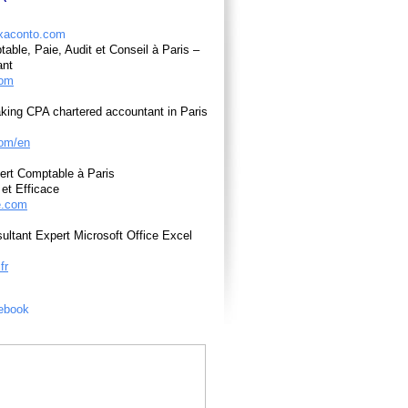
able, Paie, Audit et Conseil à Paris –
ant
com
king CPA chartered accountant in Paris
om/en
ert Comptable à Paris
et Efficace
e.com
ultant Expert Microsoft Office Excel
fr