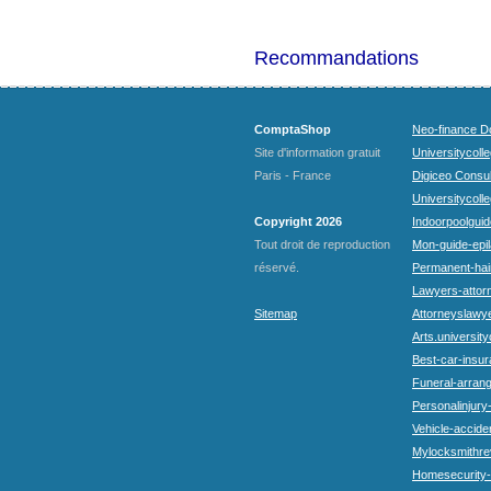
Recommandations
ComptaShop
Neo-finance Do
Site d'information gratuit
Universitycoll
Paris - France
Digiceo Consul
Universitycolle
Copyright 2026
Indoorpoolguid
Tout droit de reproduction
Mon-guide-epila
réservé.
Permanent-hai
Lawyers-attorn
Sitemap
Attorneyslawye
Arts.university
Best-car-insu
Funeral-arran
Personalinjury
Vehicle-accide
Mylocksmithre
Homesecurity-