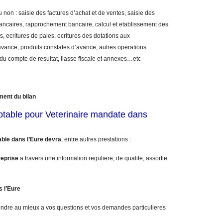
 non : saisie des factures d’achat et de ventes, saisie des
bancaires, rapprochement bancaire, calcul et etablissement des
, ecritures de paies, ecritures des dotations aux
vance, produits constates d’avance, autres operations
 du compte de resultat, liasse fiscale et annexes…etc
ment du bilan
ptable pour Veterinaire mandate dans
ble dans l’Eure devra
, entre autres prestations :
reprise
a travers une information reguliere, de qualite, assortie
s l’Eure
ndre au mieux a vos questions et vos demandes particulieres