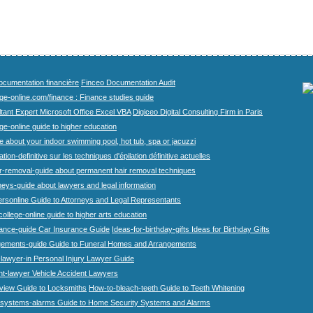
cumentation financière
Finceo Documentation Audit
ege-online.com/finance : Finance studies guide
tant Expert Microsoft Office Excel VBA
Digiceo Digital Consulting Firm in Paris
ge-online guide to higher education
e about your indoor swimming pool, hot tub, spa or jacuzzi
tion-definitive sur les techniques d'épilation définitive actuelles
r-removal-guide about permanent hair removal techniques
eys-guide about lawyers and legal information
rsonline Guide to Attorneys and Legal Representants
college-online guide to higher arts education
rance-guide Car Insurance Guide
Ideas-for-birthday-gifts Ideas for Birthday Gifts
gements-guide Guide to Funeral Homes and Arrangements
-lawyer-in Personal Injury Lawyer Guide
nt-lawyer Vehicle Accident Lawyers
view Guide to Locksmiths
How-to-bleach-teeth Guide to Teeth Whitening
systems-alarms Guide to Home Security Systems and Alarms