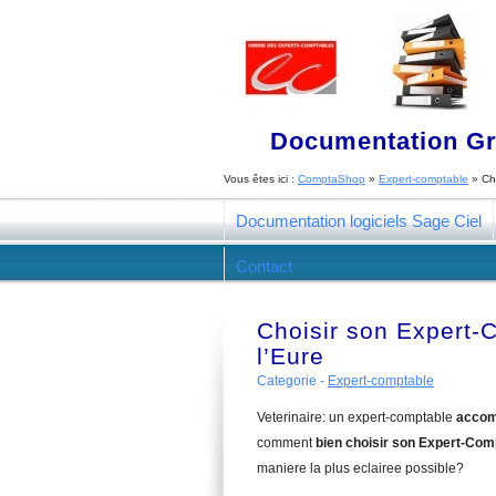
Documentation Gra
Vous êtes ici :
ComptaShop
»
Expert-comptable
»
Ch
Documentation logiciels Sage Ciel
Contact
Choisir son Expert-
l’Eure
Categorie -
Expert-comptable
Veterinaire: un expert-comptable
accom
comment
bien choisir son Expert-Comp
maniere la plus eclairee possible?