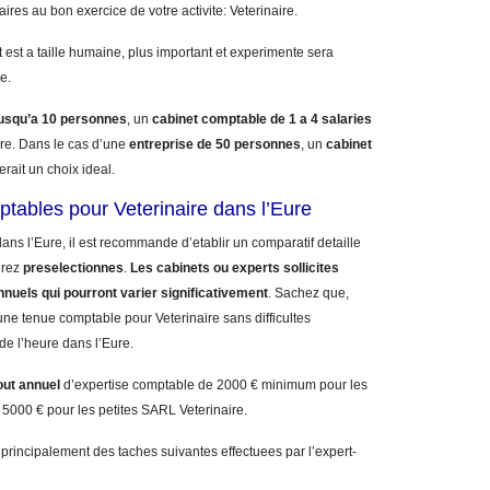
aires au bon exercice de votre activite: Veterinaire.
 est a taille humaine, plus important et experimente sera
e.
jusqu’a 10 personnes
, un
cabinet comptable de 1 a 4 salaries
e. Dans le cas d’une
entreprise de 50 personnes
, un
cabinet
erait un choix ideal.
ptables pour Veterinaire dans l’Eure
ans l’Eure, il est recommande d’etablir un comparatif detaille
urez
preselectionnes
.
Les cabinets ou experts sollicites
nnuels qui pourront varier significativement
. Sachez que,
ne tenue comptable pour Veterinaire sans difficultes
 de l’heure dans l’Eure.
out annuel
d’expertise comptable de 2000 € minimum pour les
 5000 € pour les petites SARL Veterinaire.
 principalement des taches suivantes effectuees par l’expert-