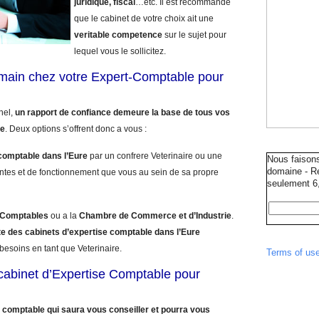
juridique, fiscal
…etc. Il est recommande
que le cabinet de votre choix ait une
veritable competence
sur le sujet pour
lequel vous le sollicitez.
umain chez votre Expert-Comptable pour
nnel,
un rapport de confiance demeure la base de tous vos
le
. Deux options s’offrent donc a vous :
comptable dans l’Eure
par un confrere Veterinaire ou une
Nous faison
domaine - Ré
ntes et de fonctionnement que vous au sein de sa propre
seulement 6,
s Comptables
ou a la
Chambre de Commerce et d’Industrie
.
ste des cabinets d’expertise comptable dans l’Eure
besoins en tant que Veterinaire.
Terms of us
e cabinet d’Expertise Comptable pour
 comptable qui saura vous conseiller et pourra vous