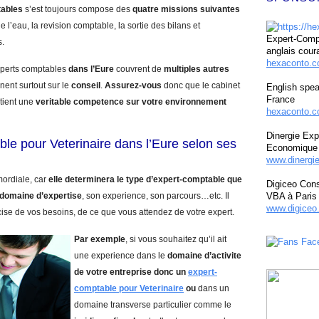
tables
s’est toujours compose des
quatre missions suivantes
e l’eau, la revision comptable, la sortie des bilans et
Expert-Compt
s.
anglais cour
hexaconto.
experts comptables
dans l’Eure
couvrent de
multiples autres
nent surtout sur le
conseil
.
Assurez-vous
donc que le cabinet
English spea
France
tient une
veritable competence sur votre environnement
hexaconto.c
Dinergie Exp
le pour Veterinaire dans l’Eure selon ses
Economique 
www.dinergi
mordiale, car
elle determinera le type d’expert-comptable que
Digiceo Cons
domaine d’expertise
, son experience, son parcours…etc. Il
VBA à Paris
www.digiceo.
cise de vos besoins, de ce que vous attendez de votre expert.
Par exemple
, si vous souhaitez qu’il ait
une experience dans le
domaine d’activite
de votre entreprise donc un
expert-
comptable pour Veterinaire
ou
dans un
domaine transverse particulier comme le