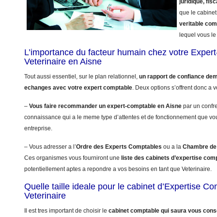
juridique, fisc
que le cabinet
veritable co
lequel vous le 
L’importance du facteur humain chez votre Exper
Veterinaire en Aisne
Tout aussi essentiel, sur le plan relationnel,
un rapport de confiance dem
echanges avec votre expert comptable
. Deux options s’offrent donc a v
–
Vous faire recommander un expert-comptable en Aisne
par un confre
connaissance qui a le meme type d’attentes et de fonctionnement que vo
entreprise.
– Vous adresser a l’
Ordre des Experts Comptables
ou a la
Chambre de 
Ces organismes vous fourniront une
liste des cabinets d’expertise com
potentiellement aptes a repondre a vos besoins en tant que Veterinaire.
Quelle taille ideale pour le cabinet d’Expertise C
Veterinaire
Il est tres important de choisir le
cabinet comptable qui saura vous conse