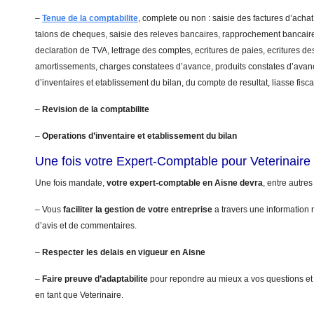
–
Tenue de la comptabilite
, complete ou non : saisie des factures d’achat
talons de cheques, saisie des releves bancaires, rapprochement bancaire
declaration de TVA, lettrage des comptes, ecritures de paies, ecritures de
amortissements, charges constatees d’avance, produits constates d’avanc
d’inventaires et etablissement du bilan, du compte de resultat, liasse fis
–
Revision de la comptabilite
–
Operations d’inventaire et etablissement du bilan
Une fois votre Expert-Comptable pour Veterinair
Une fois mandate,
votre expert-comptable en Aisne devra
, entre autres
– Vous
faciliter la gestion de votre entreprise
a travers une information r
d’avis et de commentaires.
–
Respecter les delais en vigueur en Aisne
–
Faire preuve d’adaptabilite
pour repondre au mieux a vos questions et
en tant que Veterinaire.