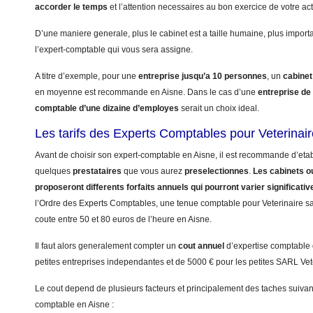
accorder le temps
et l’attention necessaires au bon exercice de votre acti
D’une maniere generale, plus le cabinet est a taille humaine, plus import
l’expert-comptable qui vous sera assigne.
A titre d’exemple, pour une
entreprise jusqu’a 10 personnes
, un
cabinet
en moyenne est recommande en Aisne. Dans le cas d’une
entreprise de
comptable d’une dizaine d’employes
serait un choix ideal.
Les tarifs des Experts Comptables pour Veterinai
Avant de choisir son expert-comptable en Aisne, il est recommande d’etabl
quelques
prestataires
que vous aurez
preselectionnes
.
Les cabinets ou
proposeront differents forfaits annuels qui pourront varier significati
l’Ordre des Experts Comptables, une tenue comptable pour Veterinaire sans
coute entre 50 et 80 euros de l’heure en Aisne.
Il faut alors generalement compter un
cout annuel
d’expertise comptable
petites entreprises independantes et de 5000 € pour les petites SARL Vet
Le cout depend de plusieurs facteurs et principalement des taches suivant
comptable en Aisne :