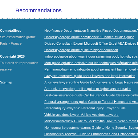
Recommandations
ComptaShop
Neo-finance Documentation financière
Finceo Documentation A
Site d'information gratuit
Universitycollege-online.com/finance : Finance studies guide
Paris - France
Digiceo Consultant Expert Microsoft Office Excel VBA
Digiceo D
Universitycollege-online guide to higher education
Copyright 2026
Indoorpoolguide about your indoor swimming pool, hot tub, spa 
Tout droit de reproduction
Mon-guide-epilation-definitive sur les techniques d'épilation défi
réservé.
Permanent-hair-removal-guide about permanent hair removal 
Lawyers-attorneys-guide about lawyers and legal information
Sitemap
Attorneyslawyersonline Guide to Attorneys and Legal Represe
Arts.universitycollege-online guide to higher arts education
Best-car-insurance-guide Car Insurance Guide
Ideas-for-birth
Funeral-arrangements-guide Guide to Funeral Homes and Ar
Personalinjury-lawyer-in Personal Injury Lawyer Guide
Vehicle-accident-lawyer Vehicle Accident Lawyers
Mylocksmithreview Guide to Locksmiths
How-to-bleach-teeth 
Homesecurity-systems-alarms Guide to Home Security Syste
Orthodontics-reviews Guide to Orthodontics and Orthodontist