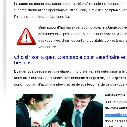
Le
coeur de metier des experts comptables
s’est toujours compose de
: l’enregistrement des operations au fil de l’eau, la revision comptable, la 
l’etablissement des declarations fiscales.
Mais aujourd’hui
, les experts comptables
en Aisne
couvr
domaines
et se positionnent surtout sur le
conseil
.
Assur
que vous avez choisi detient une
veritable competence 
Veterinaire
.
Choisir son Expert-Comptable pour Veterinaire en
besoins
Evaluer vos besoins
est une etape primordiale, car
elle determinera le
vous allez mandater
en Aisne
:
son domaine d’expertise
, son experienc
donc important d’avoir une idee precise de vos besoins, de ce que vous a
Par exemple
,
une experienc
de votre entr
comptable pou
domaine trans