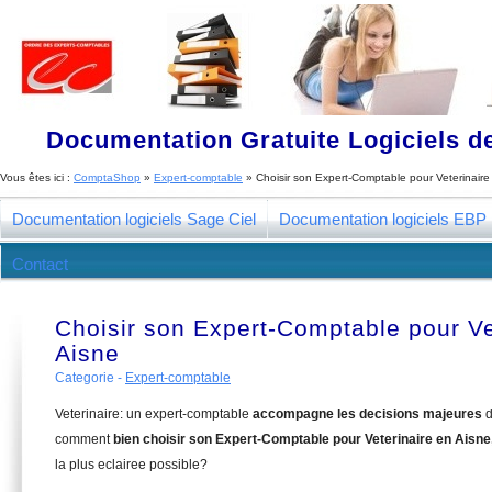
Documentation Gratuite Logiciels de
Vous êtes ici :
ComptaShop
»
Expert-comptable
»
Choisir son Expert-Comptable pour Veterinaire
Documentation logiciels Sage Ciel
Documentation logiciels EBP
Contact
Choisir son Expert-Comptable pour Ve
Aisne
Categorie -
Expert-comptable
Veterinaire: un expert-comptable
accompagne les decisions majeures
d
comment
bien choisir son Expert-Comptable pour Veterinaire en Aisne
la plus eclairee possible?