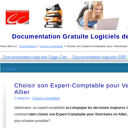
Documentation Gratuite Logiciels de
Vous êtes ici :
ComptaShop
»
Expert-comptable
»
Choisir son Expert-Comptable pour Veterinaire 
Documentation logiciels Sage Ciel
Documentation logiciels EBP
Contact
Choisir son Expert-Comptable pour Ve
Allier
Categorie -
Expert-comptable
Veterinaire: un expert-comptable
accompagne les decisions majeures
d
comment
bien choisir son Expert-Comptable pour Veterinaire en Allier
plus eclairee possible?