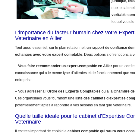
juridique, fisc
que le cabinet
veritable co
lequel vous le 
L’importance du facteur humain chez votre Exper
Veterinaire en Allier
Tout aussi essentiel, sur le plan relationnel,
un rapport de confiance dem
echanges avec votre expert comptable
. Deux options s’offrent donc a v
–
Vous faire recommander un expert-comptable en Allier
par un confre
connaissance qui a le meme type d’attentes et de fonctionnement que vo
entreprise.
– Vous adresser a l’
Ordre des Experts Comptables
ou a la
Chambre de 
Ces organismes vous fourniront une
liste des cabinets d’expertise comp
potentiellement aptes a repondre a vos besoins en tant que Veterinaire.
Quelle taille ideale pour le cabinet d’Expertise C
Veterinaire
Il est tres important de choisir le
cabinet comptable qui saura vous conse