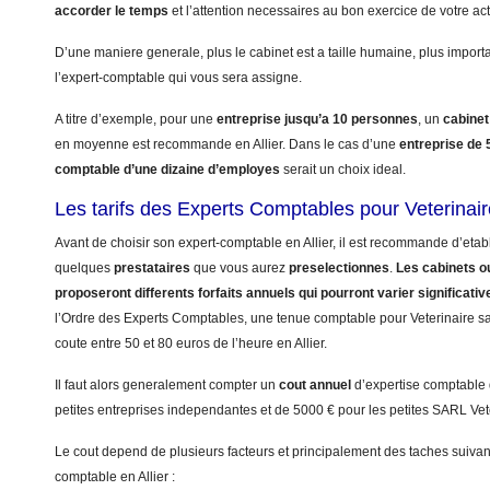
accorder le temps
et l’attention necessaires au bon exercice de votre acti
D’une maniere generale, plus le cabinet est a taille humaine, plus import
l’expert-comptable qui vous sera assigne.
A titre d’exemple, pour une
entreprise jusqu’a 10 personnes
, un
cabinet
en moyenne est recommande en Allier. Dans le cas d’une
entreprise de
comptable d’une dizaine d’employes
serait un choix ideal.
Les tarifs des Experts Comptables pour Veterinaire
Avant de choisir son expert-comptable en Allier, il est recommande d’etabl
quelques
prestataires
que vous aurez
preselectionnes
.
Les cabinets ou
proposeront differents forfaits annuels qui pourront varier significati
l’Ordre des Experts Comptables, une tenue comptable pour Veterinaire sans
coute entre 50 et 80 euros de l’heure en Allier.
Il faut alors generalement compter un
cout annuel
d’expertise comptable
petites entreprises independantes et de 5000 € pour les petites SARL Vet
Le cout depend de plusieurs facteurs et principalement des taches suivant
comptable en Allier :