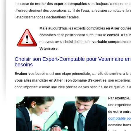
Le
coeur de metier des experts comptables
s’est toujours compose de
: l’enregistrement des operations au fil de l’eau, la revision comptable, la 
l’etablissement des declarations fiscales.
Mais aujourd’hui
, les experts comptables
en Allier
couvre
domaines
et se positionnent surtout sur le
conseil
.
Assur
que vous avez choisi detient une
veritable competence 
Veterinaire
.
Choisir son Expert-Comptable pour Veterinaire en 
besoins
Evaluer vos besoins
est une etape primordiale, car
elle determinera le
vous allez mandater
en Allier
:
son domaine d’expertise
, son experienc
donc important d’avoir une idee precise de vos besoins, de ce que vous a
Par exemple
,
une experienc
de votre entr
comptable pou
domaine trans