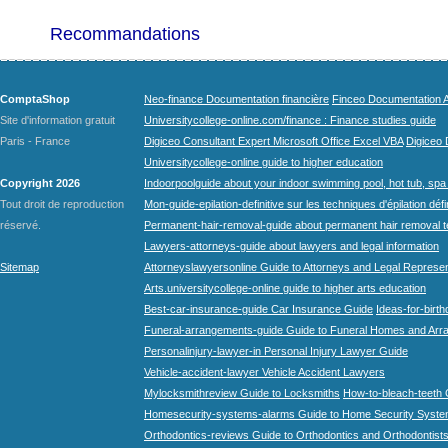
Recommandations
ComptaShop
Neo-finance Documentation financière
Finceo Documentation A
Site d'information gratuit
Universitycollege-online.com/finance : Finance studies guide
Paris - France
Digiceo Consultant Expert Microsoft Office Excel VBA
Digiceo D
Universitycollege-online guide to higher education
Copyright 2026
Indoorpoolguide about your indoor swimming pool, hot tub, spa 
Tout droit de reproduction
Mon-guide-epilation-definitive sur les techniques d'épilation défi
réservé.
Permanent-hair-removal-guide about permanent hair removal 
Lawyers-attorneys-guide about lawyers and legal information
Sitemap
Attorneyslawyersonline Guide to Attorneys and Legal Represe
Arts.universitycollege-online guide to higher arts education
Best-car-insurance-guide Car Insurance Guide
Ideas-for-birth
Funeral-arrangements-guide Guide to Funeral Homes and Ar
Personalinjury-lawyer-in Personal Injury Lawyer Guide
Vehicle-accident-lawyer Vehicle Accident Lawyers
Mylocksmithreview Guide to Locksmiths
How-to-bleach-teeth 
Homesecurity-systems-alarms Guide to Home Security Syste
Orthodontics-reviews Guide to Orthodontics and Orthodontist