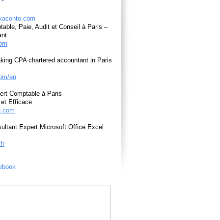
able, Paie, Audit et Conseil à Paris –
ant
com
king CPA chartered accountant in Paris
om/en
ert Comptable à Paris
et Efficace
e.com
ultant Expert Microsoft Office Excel
fr