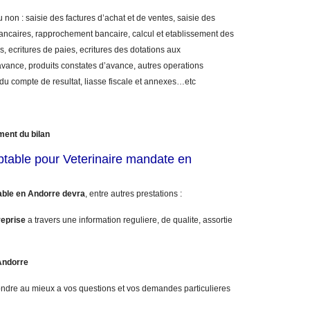
 non : saisie des factures d’achat et de ventes, saisie des
bancaires, rapprochement bancaire, calcul et etablissement des
, ecritures de paies, ecritures des dotations aux
vance, produits constates d’avance, autres operations
 du compte de resultat, liasse fiscale et annexes…etc
ment du bilan
ptable pour Veterinaire mandate en
able en Andorre devra
, entre autres prestations :
reprise
a travers une information reguliere, de qualite, assortie
Andorre
ndre au mieux a vos questions et vos demandes particulieres