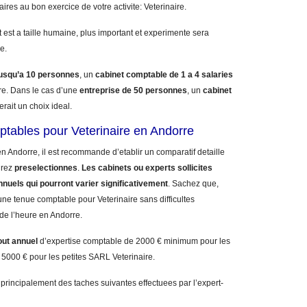
aires au bon exercice de votre activite: Veterinaire.
 est a taille humaine, plus important et experimente sera
e.
jusqu’a 10 personnes
, un
cabinet comptable de 1 a 4 salaries
e. Dans le cas d’une
entreprise de 50 personnes
, un
cabinet
erait un choix ideal.
ptables pour Veterinaire en Andorre
n Andorre, il est recommande d’etablir un comparatif detaille
urez
preselectionnes
.
Les cabinets ou experts sollicites
nnuels qui pourront varier significativement
. Sachez que,
ne tenue comptable pour Veterinaire sans difficultes
 de l’heure en Andorre.
out annuel
d’expertise comptable de 2000 € minimum pour les
 5000 € pour les petites SARL Veterinaire.
 principalement des taches suivantes effectuees par l’expert-