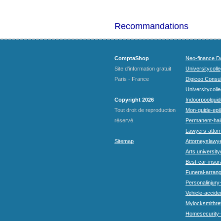
Recommandations
ComptaShop
Neo-finance Do
Site d'information gratuit
Universitycoll
Paris - France
Digiceo Consul
Universitycolle
Copyright 2026
Indoorpoolguid
Tout droit de reproduction
Mon-guide-epila
réservé.
Permanent-hai
Lawyers-attorn
Sitemap
Attorneyslawye
Arts.university
Best-car-insu
Funeral-arran
Personalinjury
Vehicle-accide
Mylocksmithre
Homesecurity-