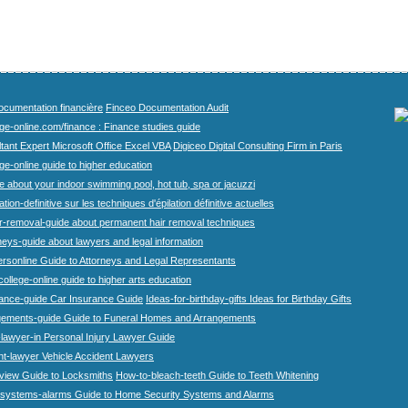
cumentation financière
Finceo Documentation Audit
ege-online.com/finance : Finance studies guide
tant Expert Microsoft Office Excel VBA
Digiceo Digital Consulting Firm in Paris
ge-online guide to higher education
e about your indoor swimming pool, hot tub, spa or jacuzzi
tion-definitive sur les techniques d'épilation définitive actuelles
r-removal-guide about permanent hair removal techniques
eys-guide about lawyers and legal information
rsonline Guide to Attorneys and Legal Representants
college-online guide to higher arts education
rance-guide Car Insurance Guide
Ideas-for-birthday-gifts Ideas for Birthday Gifts
gements-guide Guide to Funeral Homes and Arrangements
-lawyer-in Personal Injury Lawyer Guide
nt-lawyer Vehicle Accident Lawyers
view Guide to Locksmiths
How-to-bleach-teeth Guide to Teeth Whitening
systems-alarms Guide to Home Security Systems and Alarms