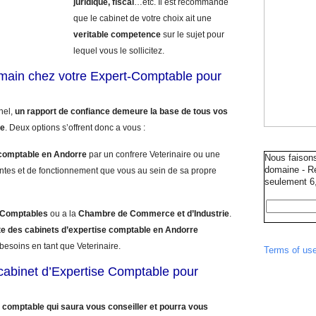
juridique, fiscal
…etc. Il est recommande
que le cabinet de votre choix ait une
veritable competence
sur le sujet pour
lequel vous le sollicitez.
umain chez votre Expert-Comptable pour
nnel,
un rapport de confiance demeure la base de tous vos
le
. Deux options s’offrent donc a vous :
comptable en Andorre
par un confrere Veterinaire ou une
Nous faison
domaine - Ré
ntes et de fonctionnement que vous au sein de sa propre
seulement 6,
s Comptables
ou a la
Chambre de Commerce et d’Industrie
.
ste des cabinets d’expertise comptable en Andorre
besoins en tant que Veterinaire.
Terms of us
e cabinet d’Expertise Comptable pour
 comptable qui saura vous conseiller et pourra vous