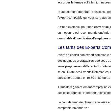
accorder le temps
et l’attention necess
D’une maniere generale, plus le cabinet
l’expert-comptable qui vous sera assign
A titre d’exemple, pour une
entreprise 
en moyenne est recommande en Andorr
comptable d’une dizaine d’employes
s
Les tarifs des Experts Com
Avant de choisir son expert-comptable e
des quelques
prestataires
que vous a
vous proposeront differents forfaits a
selon l’Ordre des Experts Comptables, u
particulieres coute entre 50 et 80 euros
Il faut alors generalement compter un
c
petites entreprises independantes et de
Le cout depend de plusieurs facteurs et
comptable en Andorre :