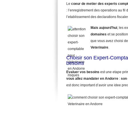
Le
coeur de metier des experts comp
: l’enregistrement des operations au fil d
l’etablissement des declarations fiscale
Mais aujourd’hui
, les 
domaines
et se position
que vous avez choisi de
Veterinaire
.
Choisir son Expert-Comptab
besoins
Evaluer vos besoins
est une etape pri
vous allez mandater
en Andorre
:
son 
est donc important d’avoir une idee pre