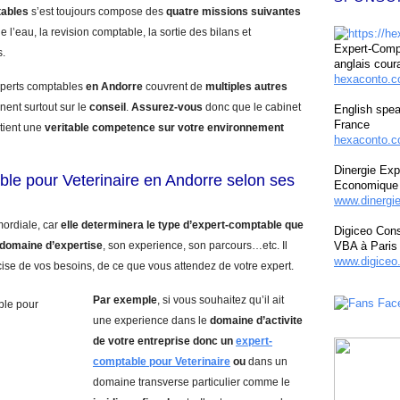
tables
s’est toujours compose des
quatre missions suivantes
e l’eau, la revision comptable, la sortie des bilans et
Expert-Compt
s.
anglais cour
hexaconto.
experts comptables
en Andorre
couvrent de
multiples autres
nent surtout sur le
conseil
.
Assurez-vous
donc que le cabinet
English spea
France
tient une
veritable competence sur votre environnement
hexaconto.c
Dinergie Exp
le pour Veterinaire en Andorre selon ses
Economique 
www.dinergi
mordiale, car
elle determinera le type d’expert-comptable que
Digiceo Cons
domaine d’expertise
, son experience, son parcours…etc. Il
VBA à Paris
www.digiceo.
cise de vos besoins, de ce que vous attendez de votre expert.
Par exemple
, si vous souhaitez qu’il ait
une experience dans le
domaine d’activite
de votre entreprise donc un
expert-
comptable pour Veterinaire
ou
dans un
domaine transverse particulier comme le