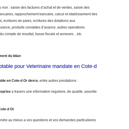
 non : saisie des factures d’achat et de ventes, saisie des
bancaires, rapprochement bancaire, calcul et etablissement des
, ecritures de paies, ecritures des dotations aux
vance, produits constates d’avance, autres operations
 du compte de resultat, liasse fiscale et annexes…etc
ment du bilan
ptable pour Veterinaire mandate en Cote-d
ble en Cote-d Or devra
, entre autres prestations :
reprise
a travers une information reguliere, de qualite, assortie
Cote-d Or
ndre au mieux a vos questions et vos demandes particulieres