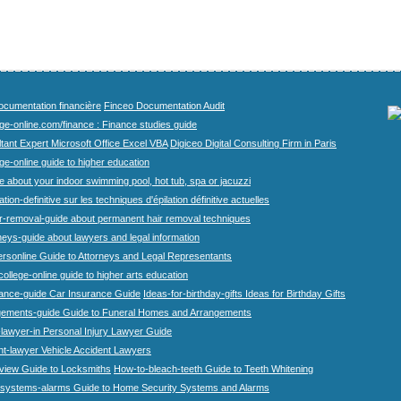
cumentation financière
Finceo Documentation Audit
ege-online.com/finance : Finance studies guide
tant Expert Microsoft Office Excel VBA
Digiceo Digital Consulting Firm in Paris
ge-online guide to higher education
e about your indoor swimming pool, hot tub, spa or jacuzzi
tion-definitive sur les techniques d'épilation définitive actuelles
r-removal-guide about permanent hair removal techniques
eys-guide about lawyers and legal information
rsonline Guide to Attorneys and Legal Representants
college-online guide to higher arts education
rance-guide Car Insurance Guide
Ideas-for-birthday-gifts Ideas for Birthday Gifts
gements-guide Guide to Funeral Homes and Arrangements
-lawyer-in Personal Injury Lawyer Guide
nt-lawyer Vehicle Accident Lawyers
view Guide to Locksmiths
How-to-bleach-teeth Guide to Teeth Whitening
systems-alarms Guide to Home Security Systems and Alarms