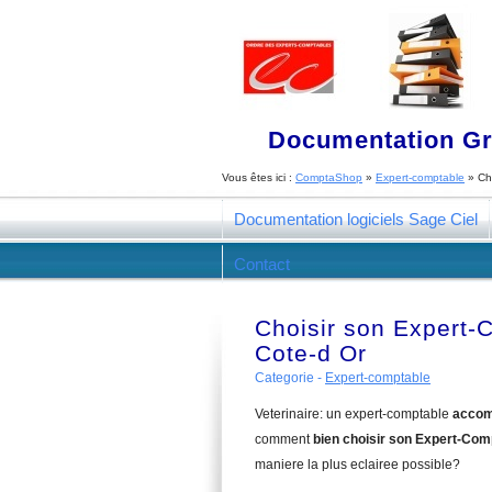
Documentation Gra
Vous êtes ici :
ComptaShop
»
Expert-comptable
»
Ch
Documentation logiciels Sage Ciel
Contact
Choisir son Expert-
Cote-d Or
Categorie -
Expert-comptable
Veterinaire: un expert-comptable
accom
comment
bien choisir son Expert-Comp
maniere la plus eclairee possible?