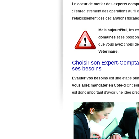
Le
coeur de metier des experts comp
: l’enregistrement des operations au fil d
l’etablissement des declarations fiscale
Mais aujourd’hui
, les 
domaines
et se position
que vous avez choisi de
Veterinaire
.
Choisir son Expert-Comptab
ses besoins
Evaluer vos besoins
est une etape pri
vous allez mandater
en Cote-d Or
:
so
est donc important d’avoir une idee pre