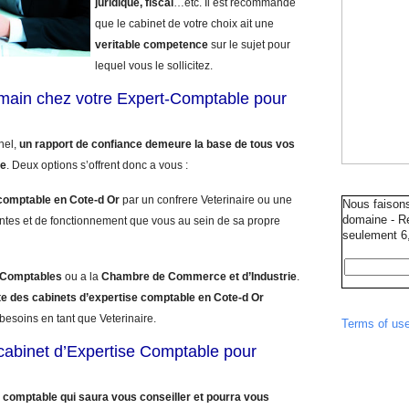
juridique, fiscal
…etc. Il est recommande
que le cabinet de votre choix ait une
veritable competence
sur le sujet pour
lequel vous le sollicitez.
umain chez votre Expert-Comptable pour
nnel,
un rapport de confiance demeure la base de tous vos
le
. Deux options s’offrent donc a vous :
comptable en Cote-d Or
par un confrere Veterinaire ou une
Nous faison
domaine - Ré
ntes et de fonctionnement que vous au sein de sa propre
seulement 6,
s Comptables
ou a la
Chambre de Commerce et d’Industrie
.
ste des cabinets d’expertise comptable en Cote-d Or
besoins en tant que Veterinaire.
Terms of us
e cabinet d’Expertise Comptable pour
 comptable qui saura vous conseiller et pourra vous