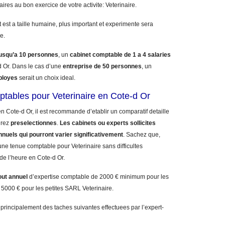
aires au bon exercice de votre activite: Veterinaire.
 est a taille humaine, plus important et experimente sera
e.
jusqu’a 10 personnes
, un
cabinet comptable de 1 a 4 salaries
Or. Dans le cas d’une
entreprise de 50 personnes
, un
ployes
serait un choix ideal.
ptables pour Veterinaire en Cote-d Or
n Cote-d Or, il est recommande d’etablir un comparatif detaille
urez
preselectionnes
.
Les cabinets ou experts sollicites
nnuels qui pourront varier significativement
. Sachez que,
ne tenue comptable pour Veterinaire sans difficultes
 de l’heure en Cote-d Or.
out annuel
d’expertise comptable de 2000 € minimum pour les
 5000 € pour les petites SARL Veterinaire.
 principalement des taches suivantes effectuees par l’expert-