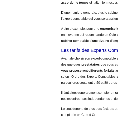
accorder le temps
et l’attention necess
D’une maniere generale, plus le cabinet
l’expert-comptable qui vous sera assign
A titre d’exemple, pour une
entreprise 
en moyenne est recommande en Cote-d 
cabinet comptable d’une dizaine d’em
Les tarifs des Experts Com
Avant de choisir son expert-comptable e
des quelques
prestataires
que vous a
vous proposeront differents forfaits a
selon l’Ordre des Experts Comptables, u
particulieres coute entre 50 et 80 euros
Il faut alors generalement compter un
c
petites entreprises independantes et de
Le cout depend de plusieurs facteurs et
comptable en Cote-d Or :