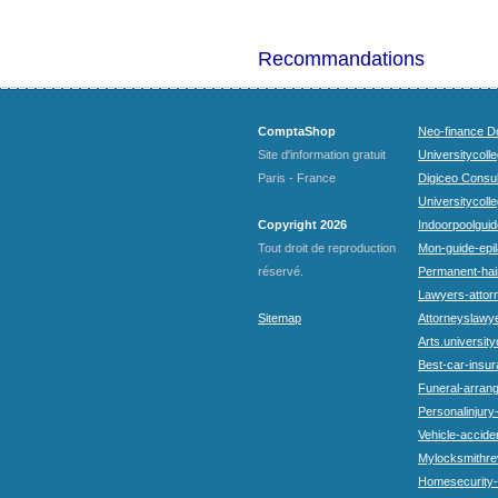
Recommandations
ComptaShop
Neo-finance Do
Site d'information gratuit
Universitycoll
Paris - France
Digiceo Consul
Universitycolle
Copyright 2026
Indoorpoolguid
Tout droit de reproduction
Mon-guide-epila
réservé.
Permanent-hai
Lawyers-attorn
Sitemap
Attorneyslawye
Arts.university
Best-car-insu
Funeral-arran
Personalinjury
Vehicle-accide
Mylocksmithre
Homesecurity-