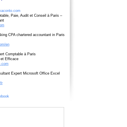
able, Paie, Audit et Conseil à Paris –
ant
com
king CPA chartered accountant in Paris
om/en
ert Comptable à Paris
et Efficace
e.com
ultant Expert Microsoft Office Excel
fr