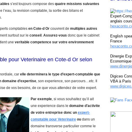
tables
s’est toujours compose des
quatre missions suivantes
e l’eau, la revision comptable, la sortie des bilans et
Expert-Compt
s.
anglais cour
hexaconto.
experts comptables
en Cote-d Or
couvrent de
multiples autres
nent surtout sur le
conseil
.
Assurez-vous
donc que le cabinet
English spea
France
tient une
veritable competence sur votre environnement
hexaconto.c
Dinergie Exp
le pour Veterinaire en Cote-d Or selon
Economique 
www.dinergi
mordiale, car
elle determinera le type d’expert-comptable que
Digiceo Cons
n domaine d’expertise
, son experience, son parcours…etc. Il
VBA à Paris
www.digiceo.
cise de vos besoins, de ce que vous attendez de votre expert.
Par exemple
, si vous souhaitez qu’il ait
une experience dans le
domaine d’activite
de votre entreprise donc un
expert-
comptable pour Veterinaire
ou
dans un
domaine transverse particulier comme le