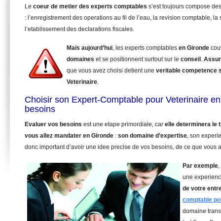
Le
coeur de metier des experts comptables
s’est toujours compose de
: l’enregistrement des operations au fil de l’eau, la revision comptable, la 
l’etablissement des declarations fiscales.
Mais aujourd’hui
, les experts comptables
en Gironde
cou
domaines
et se positionnent surtout sur le
conseil
.
Assur
que vous avez choisi detient une
veritable competence 
Veterinaire
.
Choisir son Expert-Comptable pour Veterinaire en
besoins
Evaluer vos besoins
est une etape primordiale, car
elle determinera le
vous allez mandater
en Gironde
:
son domaine d’expertise
, son experi
donc important d’avoir une idee precise de vos besoins, de ce que vous a
Par exemple
,
une experienc
de votre entr
comptable pou
domaine trans