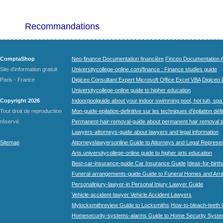
Recommandations
ComptaShop
Neo-finance Documentation financière
Finceo Documentation A
Site d'information gratuit
Universitycollege-online.com/finance : Finance studies guide
Paris - France
Digiceo Consultant Expert Microsoft Office Excel VBA
Digiceo D
Universitycollege-online guide to higher education
Copyright 2026
Indoorpoolguide about your indoor swimming pool, hot tub, spa 
Tout droit de reproduction
Mon-guide-epilation-definitive sur les techniques d'épilation défi
réservé.
Permanent-hair-removal-guide about permanent hair removal 
Lawyers-attorneys-guide about lawyers and legal information
Sitemap
Attorneyslawyersonline Guide to Attorneys and Legal Represe
Arts.universitycollege-online guide to higher arts education
Best-car-insurance-guide Car Insurance Guide
Ideas-for-birth
Funeral-arrangements-guide Guide to Funeral Homes and Ar
Personalinjury-lawyer-in Personal Injury Lawyer Guide
Vehicle-accident-lawyer Vehicle Accident Lawyers
Mylocksmithreview Guide to Locksmiths
How-to-bleach-teeth 
Homesecurity-systems-alarms Guide to Home Security Syste