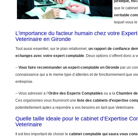
juridique, fisc
que le cabinet
veritable co
lequel vous le 
L’importance du facteur humain chez votre Exper
Veterinaire en Gironde
Tout aussi essentiel, sur le plan relationnel,
un rapport de confiance dem
echanges avec votre expert comptable
. Deux options s’offrent donc a v
–
Vous faire recommander un expert-comptable en Gironde
par un con
connaissance qui a le meme type d’attentes et de fonctionnement que vo
entreprise.
– Vous adresser a l’
Ordre des Experts Comptables
ou a la
Chambre de 
Ces organismes vous fourniront une
liste des cabinets d’expertise com
potentiellement aptes a repondre a vos besoins en tant que Veterinaire.
Quelle taille ideale pour le cabinet d’Expertise C
Veterinaire
Il est tres important de choisir le
cabinet comptable qui saura vous conse