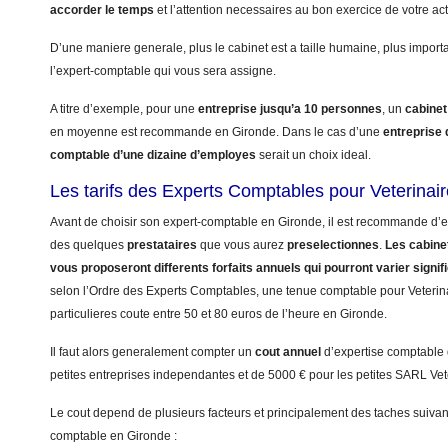
accorder le temps
et l’attention necessaires au bon exercice de votre acti
D’une maniere generale, plus le cabinet est a taille humaine, plus import
l’expert-comptable qui vous sera assigne.
A titre d’exemple, pour une
entreprise jusqu’a 10 personnes
, un
cabinet
en moyenne est recommande en Gironde. Dans le cas d’une
entreprise
comptable d’une dizaine d’employes
serait un choix ideal.
Les tarifs des Experts Comptables pour Veterinai
Avant de choisir son expert-comptable en Gironde, il est recommande d’eta
des quelques
prestataires
que vous aurez
preselectionnes
.
Les cabinet
vous proposeront differents forfaits annuels qui pourront varier signi
selon l’Ordre des Experts Comptables, une tenue comptable pour Veterinai
particulieres coute entre 50 et 80 euros de l’heure en Gironde.
Il faut alors generalement compter un
cout annuel
d’expertise comptable
petites entreprises independantes et de 5000 € pour les petites SARL Vet
Le cout depend de plusieurs facteurs et principalement des taches suivant
comptable en Gironde :