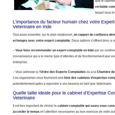
que le cabinet
veritable co
lequel vous le 
L’importance du facteur humain chez votre Exper
Veterinaire en Inde
Tout aussi essentiel, sur le plan relationnel,
un rapport de confiance dem
echanges avec votre expert comptable
. Deux options s’offrent donc a v
–
Vous faire recommander un expert-comptable en Inde
par un confrer
connaissance qui a le meme type d’attentes et de fonctionnement que vo
entreprise.
– Vous adresser a l’
Ordre des Experts Comptables
ou a la
Chambre de 
Ces organismes vous fourniront une
liste des cabinets d’expertise com
potentiellement aptes a repondre a vos besoins en tant que Veterinaire.
Quelle taille ideale pour le cabinet d’Expertise C
Veterinaire
Il est tres important de choisir le
cabinet comptable qui saura vous conse
accorder le temps
et l’attention necessaires au bon exercice de votre acti