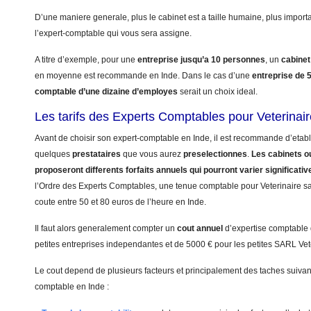
D’une maniere generale, plus le cabinet est a taille humaine, plus import
l’expert-comptable qui vous sera assigne.
A titre d’exemple, pour une
entreprise jusqu’a 10 personnes
, un
cabinet
en moyenne est recommande en Inde. Dans le cas d’une
entreprise de 
comptable d’une dizaine d’employes
serait un choix ideal.
Les tarifs des Experts Comptables pour Veterinair
Avant de choisir son expert-comptable en Inde, il est recommande d’etabli
quelques
prestataires
que vous aurez
preselectionnes
.
Les cabinets ou
proposeront differents forfaits annuels qui pourront varier significati
l’Ordre des Experts Comptables, une tenue comptable pour Veterinaire sans
coute entre 50 et 80 euros de l’heure en Inde.
Il faut alors generalement compter un
cout annuel
d’expertise comptable
petites entreprises independantes et de 5000 € pour les petites SARL Vet
Le cout depend de plusieurs facteurs et principalement des taches suivant
comptable en Inde :