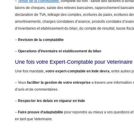
–
Tenue de la comptabilite
, complete ou non : saisie des factures d’achat
talons de cheques, saisie des releves bancaires, rapprochement bancaire
declaration de TVA, lettrage des comptes, ecritures de paies, ecritures de
amortissements, charges constatees d’avance, produits constates d’avanc
d’inventaires et etablissement du bilan, du compte de resultat, liasse fis
–
Revision de la comptabilite
–
Operations d’inventaire et etablissement du bilan
Une fois votre Expert-Comptable pour Veterinair
Une fois mandate,
votre expert-comptable en Inde devra
, entre autres p
– Vous
faciliter la gestion de votre entreprise
a travers une information r
d’avis et de commentaires.
–
Respecter les delais en vigueur en Inde
–
Faire preuve d’adaptabilite
pour repondre au mieux a vos questions et
en tant que Veterinaire.