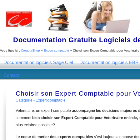
Documentation Gratuite Logiciels de
Vous êtes ici :
ComptaShop
»
Expert-comptable
»
Choisir son Expert-Comptable pour Veterinaire
Documentation logiciels Sage Ciel
Documentation logiciels EBP
Contact
Choisir son Expert-Comptable pour Ve
Categorie -
Expert-comptable
Veterinaire: un expert-comptable
accompagne les decisions majeures
d
comment
bien choisir son Expert-Comptable pour Veterinaire en Inde,
plus eclairee possible?
Le
coeur de metier des experts comptables
s’est toujours compose de