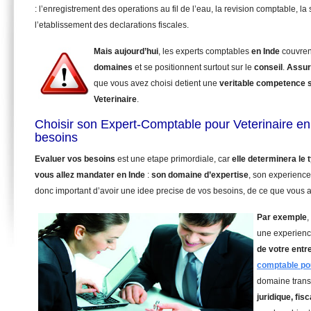
: l’enregistrement des operations au fil de l’eau, la revision comptable, la 
l’etablissement des declarations fiscales.
Mais aujourd’hui
, les experts comptables
en Inde
couvren
domaines
et se positionnent surtout sur le
conseil
.
Assur
que vous avez choisi detient une
veritable competence 
Veterinaire
.
Choisir son Expert-Comptable pour Veterinaire en
besoins
Evaluer vos besoins
est une etape primordiale, car
elle determinera le
vous allez mandater
en Inde
:
son domaine d’expertise
, son experience
donc important d’avoir une idee precise de vos besoins, de ce que vous a
Par exemple
,
une experienc
de votre entr
comptable pou
domaine trans
juridique, fisc