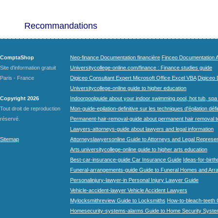
Recommandations
ComptaShop
Neo-finance Documentation financière
Finceo Documentation A
Site d'information gratuit
Universitycollege-online.com/finance : Finance studies guide
Paris - France
Digiceo Consultant Expert Microsoft Office Excel VBA
Digiceo D
Universitycollege-online guide to higher education
Copyright 2026
Indoorpoolguide about your indoor swimming pool, hot tub, spa 
Tout droit de reproduction
Mon-guide-epilation-definitive sur les techniques d'épilation défi
réservé.
Permanent-hair-removal-guide about permanent hair removal 
Lawyers-attorneys-guide about lawyers and legal information
Sitemap
Attorneyslawyersonline Guide to Attorneys and Legal Represe
Arts.universitycollege-online guide to higher arts education
Best-car-insurance-guide Car Insurance Guide
Ideas-for-birth
Funeral-arrangements-guide Guide to Funeral Homes and Ar
Personalinjury-lawyer-in Personal Injury Lawyer Guide
Vehicle-accident-lawyer Vehicle Accident Lawyers
Mylocksmithreview Guide to Locksmiths
How-to-bleach-teeth 
Homesecurity-systems-alarms Guide to Home Security Syste