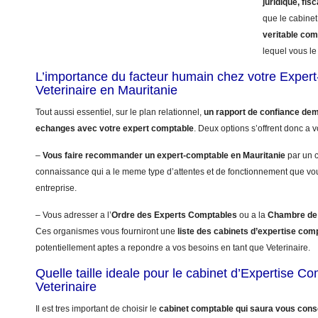
juridique, fisc
que le cabinet
veritable co
lequel vous le 
L’importance du facteur humain chez votre Exper
Veterinaire en Mauritanie
Tout aussi essentiel, sur le plan relationnel,
un rapport de confiance dem
echanges avec votre expert comptable
. Deux options s’offrent donc a v
–
Vous faire recommander un expert-comptable en Mauritanie
par un c
connaissance qui a le meme type d’attentes et de fonctionnement que vo
entreprise.
– Vous adresser a l’
Ordre des Experts Comptables
ou a la
Chambre de 
Ces organismes vous fourniront une
liste des cabinets d’expertise com
potentiellement aptes a repondre a vos besoins en tant que Veterinaire.
Quelle taille ideale pour le cabinet d’Expertise C
Veterinaire
Il est tres important de choisir le
cabinet comptable qui saura vous conse