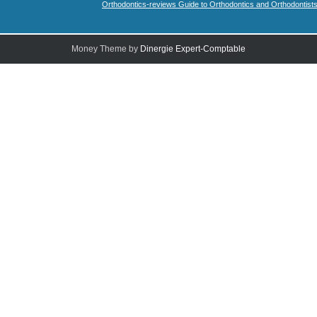
Orthodontics-reviews Guide to Orthodontics and Orthodontist
Money Theme by
Dinergie Expert-Comptable