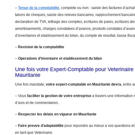
–
Tenue de la comptabilite
, complete ou non : saisie des factures d’achat
talons de cheques, saisie des releves bancaires, rapprochement bancaire
declaration de TVA, lettrage des comptes, ecritures de paies, ecritures de
amortissements, charges constatees d’avance, produits constates d’avanc
d’inventaires et etablissement du bilan, du compte de resultat, liasse fis
–
Revision de la comptabilite
–
Operations d’inventaire et etablissement du bilan
Une fois votre Expert-Comptable pour Veterinair
Mauritanie
Une fois mandate,
votre expert-comptable en Mauritanie devra
, entre a
– Vous
faciliter la gestion de votre entreprise
a travers une information r
d’avis et de commentaires.
–
Respecter les delais en vigueur en Mauritanie
–
Faire preuve d’adaptabilite
pour repondre au mieux a vos questions et
en tant que Veterinaire.