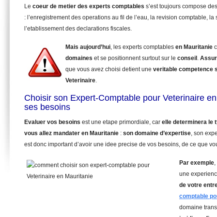
Le
coeur de metier des experts comptables
s’est toujours compose de
: l’enregistrement des operations au fil de l’eau, la revision comptable, la 
l’etablissement des declarations fiscales.
Mais aujourd’hui
, les experts comptables
en Mauritanie
c
domaines
et se positionnent surtout sur le
conseil
.
Assur
que vous avez choisi detient une
veritable competence 
Veterinaire
.
Choisir son Expert-Comptable pour Veterinaire en
ses besoins
Evaluer vos besoins
est une etape primordiale, car
elle determinera le
vous allez mandater
en Mauritanie
:
son domaine d’expertise
, son exp
est donc important d’avoir une idee precise de vos besoins, de ce que vou
Par exemple
,
une experienc
de votre entr
comptable pou
domaine trans