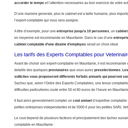
accorder le temps
et l’attention necessaires au bon exercice de votre acti
D’une maniere generale, plus le cabinet est a taille humaine, plus import
l’expert-comptable qui vous sera assigne.
A titre d’exemple, pour une
entreprise jusqu’a 10 personnes
, un
cabinet
en moyenne est recommande en Mauritanie. Dans le cas d’une
entrepri
cabinet comptable d’une dizaine d’employes
serait un choix ideal.
Les tarifs des Experts Comptables pour Veterinai
Avant de choisir son expert-comptable en Mauritanie, il est recommande d
detaille des quelques
prestataires
que vous aurez
preselectionnes
.
Les
sollicites vous proposeront differents forfaits annuels qui pourront va
Sachez que, selon l’Ordre des Experts Comptables, une tenue comptable 
difficultes particulieres coute entre 50 et 80 euros de l’heure en Mauritani
Il faut alors generalement compter un
cout annuel
d’expertise comptable
petites entreprises independantes et de 5000 € pour les petites SARL Vet
Le cout depend de plusieurs facteurs et principalement des taches suivant
comptable en Mauritanie :