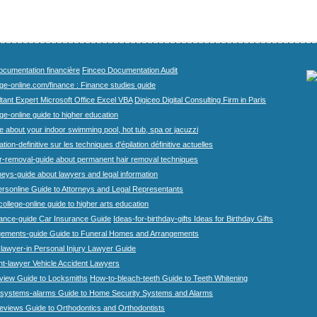
cumentation financière
Finceo Documentation Audit
ege-online.com/finance : Finance studies guide
tant Expert Microsoft Office Excel VBA
Digiceo Digital Consulting Firm in Paris
ge-online guide to higher education
e about your indoor swimming pool, hot tub, spa or jacuzzi
tion-definitive sur les techniques d'épilation définitive actuelles
r-removal-guide about permanent hair removal techniques
eys-guide about lawyers and legal information
rsonline Guide to Attorneys and Legal Representants
college-online guide to higher arts education
rance-guide Car Insurance Guide
Ideas-for-birthday-gifts Ideas for Birthday Gifts
gements-guide Guide to Funeral Homes and Arrangements
-lawyer-in Personal Injury Lawyer Guide
nt-lawyer Vehicle Accident Lawyers
view Guide to Locksmiths
How-to-bleach-teeth Guide to Teeth Whitening
systems-alarms Guide to Home Security Systems and Alarms
eviews Guide to Orthodontics and Orthodontists