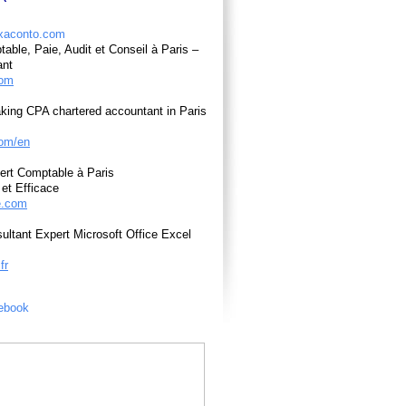
able, Paie, Audit et Conseil à Paris –
ant
com
king CPA chartered accountant in Paris
om/en
ert Comptable à Paris
et Efficace
e.com
ultant Expert Microsoft Office Excel
fr