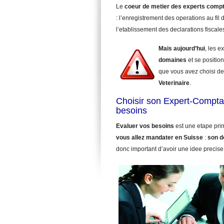
Le
coeur de metier des experts comp
: l’enregistrement des operations au fil d
l’etablissement des declarations fiscale
Mais aujourd’hui
, les 
domaines
et se position
que vous avez choisi de
Veterinaire
.
Choisir son Expert-Comptab
besoins
Evaluer vos besoins
est une etape pri
vous allez mandater
en Suisse
:
son d
donc important d’avoir une idee precise