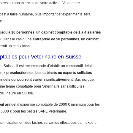
aires au bon exercice de votre activite: Veterinaire.
 est a taille humaine, plus important et experimente sera
e.
jusqu’a 10 personnes
, un
cabinet comptable de 1 a 4 salaries
. Dans le cas d’une
entreprise de 50 personnes
, un
cabinet
erait un choix ideal.
ptables pour Veterinaire en Suisse
n Suisse, il est recommande d’etablir un comparatif detaille
urez
preselectionnes
.
Les cabinets ou experts sollicites
nnuels qui pourront varier significativement
. Sachez que,
ne tenue comptable pour Veterinaire sans difficultes
 de l’heure en Suisse.
out annuel
d’expertise comptable de 2000 € minimum pour les
 5000 € pour les petites SARL Veterinaire.
 principalement des taches suivantes effectuees par l’expert-