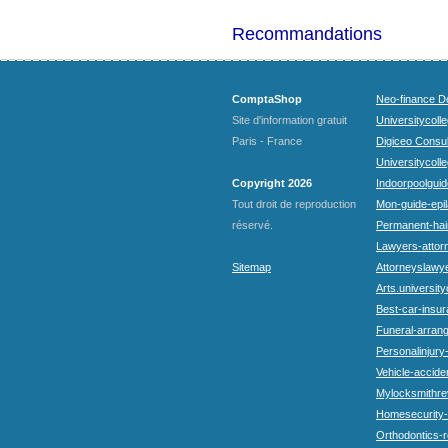
Recommandations
ComptaShop
Neo-finance Do
Site d'information gratuit
Universitycoll
Paris - France
Digiceo Consul
Universitycolle
Copyright 2026
Indoorpoolguid
Tout droit de reproduction
Mon-guide-epila
réservé.
Permanent-hai
Lawyers-attorn
Sitemap
Attorneyslawye
Arts.university
Best-car-insu
Funeral-arran
Personalinjury
Vehicle-accide
Mylocksmithre
Homesecurity-
Orthodontics-r