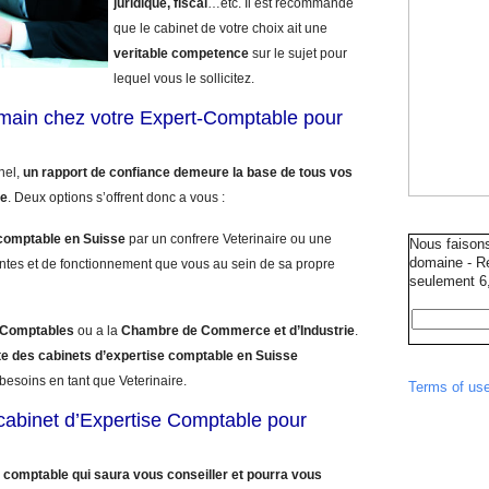
juridique, fiscal
…etc. Il est recommande
que le cabinet de votre choix ait une
veritable competence
sur le sujet pour
lequel vous le sollicitez.
umain chez votre Expert-Comptable pour
nnel,
un rapport de confiance demeure la base de tous vos
le
. Deux options s’offrent donc a vous :
comptable en Suisse
par un confrere Veterinaire ou une
Nous faison
domaine - Ré
ntes et de fonctionnement que vous au sein de sa propre
seulement 6,
s Comptables
ou a la
Chambre de Commerce et d’Industrie
.
ste des cabinets d’expertise comptable en Suisse
besoins en tant que Veterinaire.
Terms of us
e cabinet d’Expertise Comptable pour
 comptable qui saura vous conseiller et pourra vous