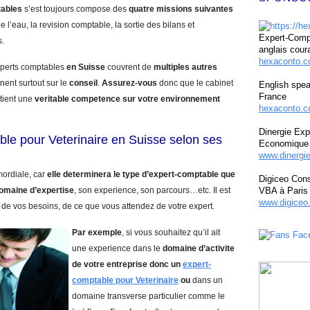
tables
s’est toujours compose des
quatre missions suivantes
e l’eau, la revision comptable, la sortie des bilans et
Expert-Compt
s.
anglais cour
hexaconto.
experts comptables
en Suisse
couvrent de
multiples autres
nent surtout sur le
conseil
.
Assurez-vous
donc que le cabinet
English spea
France
tient une
veritable competence sur votre environnement
hexaconto.c
Dinergie Exp
le pour Veterinaire en Suisse selon ses
Economique 
www.dinergi
mordiale, car
elle determinera le type d’expert-comptable que
Digiceo Cons
omaine d’expertise
, son experience, son parcours…etc. Il est
VBA à Paris
www.digiceo.
 de vos besoins, de ce que vous attendez de votre expert.
Par exemple
, si vous souhaitez qu’il ait
une experience dans le
domaine d’activite
de votre entreprise donc un
expert-
comptable pour Veterinaire
ou
dans un
domaine transverse particulier comme le