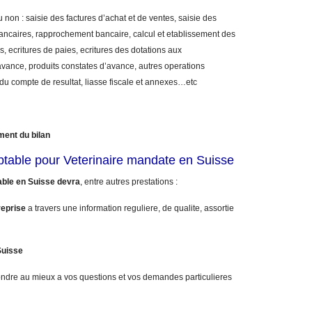
 non : saisie des factures d’achat et de ventes, saisie des
bancaires, rapprochement bancaire, calcul et etablissement des
, ecritures de paies, ecritures des dotations aux
vance, produits constates d’avance, autres operations
 du compte de resultat, liasse fiscale et annexes…etc
ment du bilan
ptable pour Veterinaire mandate en Suisse
able en Suisse devra
, entre autres prestations :
reprise
a travers une information reguliere, de qualite, assortie
Suisse
ndre au mieux a vos questions et vos demandes particulieres