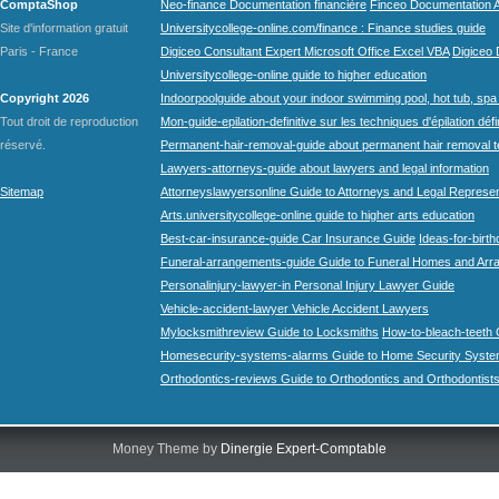
ComptaShop
Neo-finance Documentation financière
Finceo Documentation A
Site d'information gratuit
Universitycollege-online.com/finance : Finance studies guide
Paris - France
Digiceo Consultant Expert Microsoft Office Excel VBA
Digiceo D
Universitycollege-online guide to higher education
Copyright 2026
Indoorpoolguide about your indoor swimming pool, hot tub, spa 
Tout droit de reproduction
Mon-guide-epilation-definitive sur les techniques d'épilation défi
réservé.
Permanent-hair-removal-guide about permanent hair removal 
Lawyers-attorneys-guide about lawyers and legal information
Sitemap
Attorneyslawyersonline Guide to Attorneys and Legal Represe
Arts.universitycollege-online guide to higher arts education
Best-car-insurance-guide Car Insurance Guide
Ideas-for-birth
Funeral-arrangements-guide Guide to Funeral Homes and Ar
Personalinjury-lawyer-in Personal Injury Lawyer Guide
Vehicle-accident-lawyer Vehicle Accident Lawyers
Mylocksmithreview Guide to Locksmiths
How-to-bleach-teeth 
Homesecurity-systems-alarms Guide to Home Security Syste
Orthodontics-reviews Guide to Orthodontics and Orthodontist
Money Theme by
Dinergie Expert-Comptable