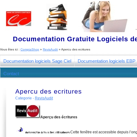
Documentation Gratuite Logiciels de
Vous êtes ici :
ComptaShop
»
RevisAudit
»
Apercu des ecritures
Documentation logiciels Sage Ciel
Documentation logiciels EBP
Contact
Apercu des ecritures
Categorie -
RevisAudit
Aperçu des écritures
Cette fenêtre est accessible depuis l’on