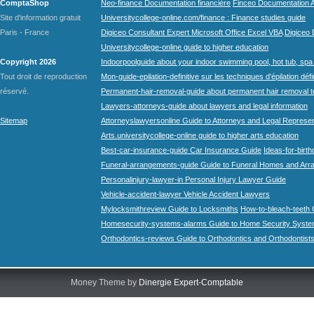
ComptaShop
Neo-finance Documentation financière
Finceo Documentation A
Site d'information gratuit
Universitycollege-online.com/finance : Finance studies guide
Paris - France
Digiceo Consultant Expert Microsoft Office Excel VBA
Digiceo D
Universitycollege-online guide to higher education
Copyright 2026
Indoorpoolguide about your indoor swimming pool, hot tub, spa 
Tout droit de reproduction
Mon-guide-epilation-definitive sur les techniques d'épilation défi
réservé.
Permanent-hair-removal-guide about permanent hair removal 
Lawyers-attorneys-guide about lawyers and legal information
Sitemap
Attorneyslawyersonline Guide to Attorneys and Legal Represe
Arts.universitycollege-online guide to higher arts education
Best-car-insurance-guide Car Insurance Guide
Ideas-for-birth
Funeral-arrangements-guide Guide to Funeral Homes and Ar
Personalinjury-lawyer-in Personal Injury Lawyer Guide
Vehicle-accident-lawyer Vehicle Accident Lawyers
Mylocksmithreview Guide to Locksmiths
How-to-bleach-teeth 
Homesecurity-systems-alarms Guide to Home Security Syste
Orthodontics-reviews Guide to Orthodontics and Orthodontist
Money Theme by
Dinergie Expert-Comptable