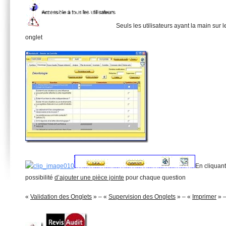
Seuls les utilisateurs ayant la main sur 
onglet
En cliquant
possibilité
d’ajouter une pièce jointe
pour chaque question
«
Validation des Onglets
» – «
Supervision des Onglets
» – «
Imprimer
» 