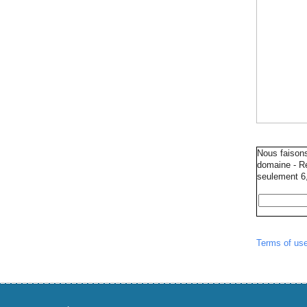
Nous faison
domaine - Ré
seulement 6,
Terms of us