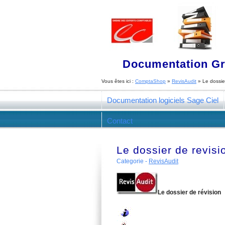
Documentation Gra
Vous êtes ici :
ComptaShop
»
RevisAudit
»
Le dossie
Documentation logiciels Sage Ciel
Contact
Le dossier de revisi
Categorie -
RevisAudit
Le dossier de révision