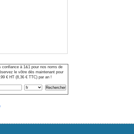
s confiance à 1&1 pour nos noms de
servez le vôtre dès maintenant pour
99 € HT (8,36 € TTC) par an !
e