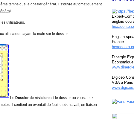
 même temps que le
dossier général
. Il s’ouvre automatiquement
généra
l.
Expert-Compt
anglais cour
es utilisateurs.
hexaconto.
x utilisateurs ayant la main sur le dossier
English spea
France
hexaconto.c
Dinergie Exp
Economique 
www.dinergi
Digiceo Cons
VBA à Paris
www.digiceo.
Le
Dossier de révision
est le dossier où vous allez
tes. Il contient un éventail de feuilles de travail, en liaison