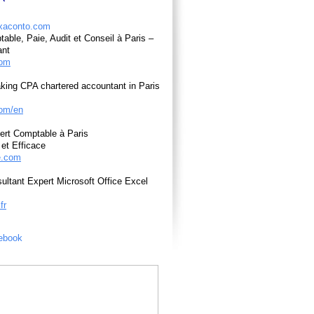
able, Paie, Audit et Conseil à Paris –
ant
com
king CPA chartered accountant in Paris
om/en
ert Comptable à Paris
et Efficace
e.com
ultant Expert Microsoft Office Excel
fr