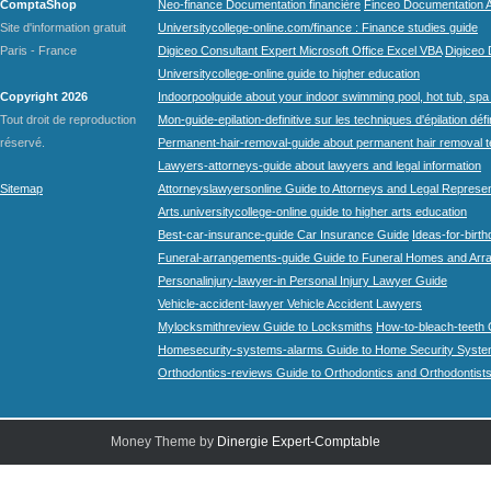
ComptaShop
Neo-finance Documentation financière
Finceo Documentation A
Site d'information gratuit
Universitycollege-online.com/finance : Finance studies guide
Paris - France
Digiceo Consultant Expert Microsoft Office Excel VBA
Digiceo D
Universitycollege-online guide to higher education
Copyright 2026
Indoorpoolguide about your indoor swimming pool, hot tub, spa 
Tout droit de reproduction
Mon-guide-epilation-definitive sur les techniques d'épilation défi
réservé.
Permanent-hair-removal-guide about permanent hair removal 
Lawyers-attorneys-guide about lawyers and legal information
Sitemap
Attorneyslawyersonline Guide to Attorneys and Legal Represe
Arts.universitycollege-online guide to higher arts education
Best-car-insurance-guide Car Insurance Guide
Ideas-for-birth
Funeral-arrangements-guide Guide to Funeral Homes and Ar
Personalinjury-lawyer-in Personal Injury Lawyer Guide
Vehicle-accident-lawyer Vehicle Accident Lawyers
Mylocksmithreview Guide to Locksmiths
How-to-bleach-teeth 
Homesecurity-systems-alarms Guide to Home Security Syste
Orthodontics-reviews Guide to Orthodontics and Orthodontist
Money Theme by
Dinergie Expert-Comptable