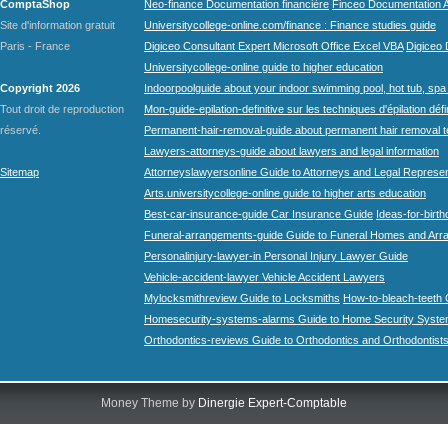
ComptaShop
Neo-finance Documentation financière
Finceo Documentation A
Site d'information gratuit
Universitycollege-online.com/finance : Finance studies guide
Paris - France
Digiceo Consultant Expert Microsoft Office Excel VBA
Digiceo D
Universitycollege-online guide to higher education
Copyright 2026
Indoorpoolguide about your indoor swimming pool, hot tub, spa 
Tout droit de reproduction
Mon-guide-epilation-definitive sur les techniques d'épilation défi
réservé.
Permanent-hair-removal-guide about permanent hair removal 
Lawyers-attorneys-guide about lawyers and legal information
Sitemap
Attorneyslawyersonline Guide to Attorneys and Legal Represe
Arts.universitycollege-online guide to higher arts education
Best-car-insurance-guide Car Insurance Guide
Ideas-for-birth
Funeral-arrangements-guide Guide to Funeral Homes and Ar
Personalinjury-lawyer-in Personal Injury Lawyer Guide
Vehicle-accident-lawyer Vehicle Accident Lawyers
Mylocksmithreview Guide to Locksmiths
How-to-bleach-teeth 
Homesecurity-systems-alarms Guide to Home Security Syste
Orthodontics-reviews Guide to Orthodontics and Orthodontist
Money Theme by
Dinergie Expert-Comptable