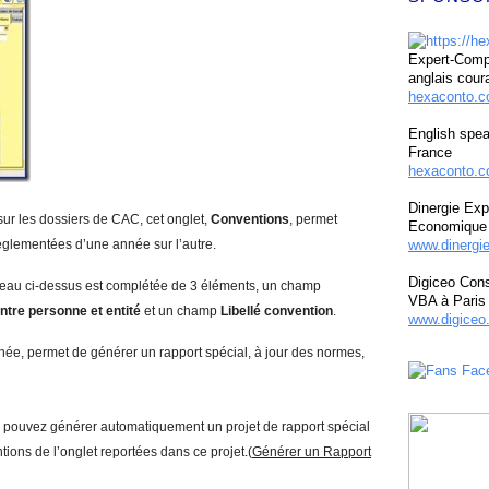
Expert-Compt
anglais cour
hexaconto.
English spea
France
hexaconto.c
Dinergie Exp
 sur les dossiers de CAC, cet onglet,
Conventions
, permet
Economique 
réglementées d’une année sur l’autre.
www.dinergi
Digiceo Cons
leau ci-dessus est complétée de 3 éléments, un champ
VBA à Paris
entre personne et entité
et un champ
Libellé convention
.
www.digiceo.
née, permet de générer un rapport spécial, à jour des normes,
pouvez générer automatiquement un projet de rapport spécial
ons de l’onglet reportées dans ce projet.(
Générer un Rapport