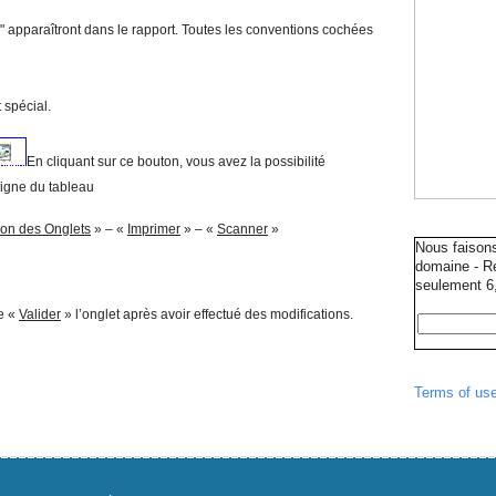
 apparaîtront dans le rapport. Toutes les conventions cochées
 spécial.
En cliquant sur ce bouton, vous avez la possibilité
igne du tableau
ion des Onglets
» – «
Imprimer
» – «
Scanner
»
Nous faison
domaine - Ré
seulement 6,
e «
Valider
» l’onglet après avoir effectué des modifications.
Terms of us