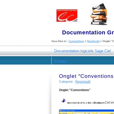
Documentation Gra
Vous êtes ici :
ComptaShop
»
RevisAudit
»
Onglet "C
Documentation logiciels Sage Ciel
Contact
Onglet "Conventions
Categorie -
RevisAudit
Onglet "Conventions"
Cet on