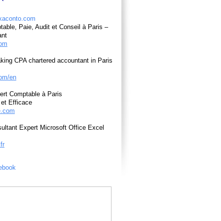
able, Paie, Audit et Conseil à Paris –
ant
com
king CPA chartered accountant in Paris
om/en
ert Comptable à Paris
et Efficace
e.com
ultant Expert Microsoft Office Excel
fr