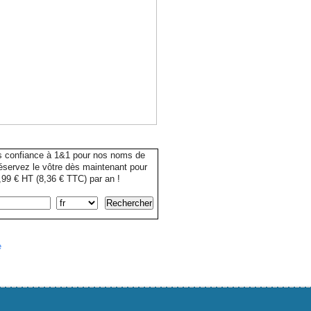
s confiance à 1&1 pour nos noms de
servez le vôtre dès maintenant pour
99 € HT (8,36 € TTC) par an !
e