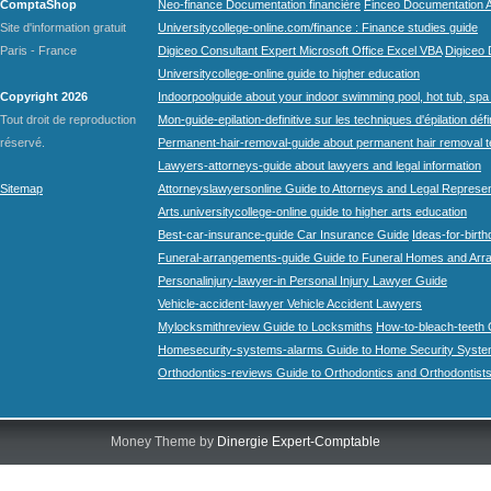
ComptaShop
Neo-finance Documentation financière
Finceo Documentation A
Site d'information gratuit
Universitycollege-online.com/finance : Finance studies guide
Paris - France
Digiceo Consultant Expert Microsoft Office Excel VBA
Digiceo D
Universitycollege-online guide to higher education
Copyright 2026
Indoorpoolguide about your indoor swimming pool, hot tub, spa 
Tout droit de reproduction
Mon-guide-epilation-definitive sur les techniques d'épilation défi
réservé.
Permanent-hair-removal-guide about permanent hair removal 
Lawyers-attorneys-guide about lawyers and legal information
Sitemap
Attorneyslawyersonline Guide to Attorneys and Legal Represe
Arts.universitycollege-online guide to higher arts education
Best-car-insurance-guide Car Insurance Guide
Ideas-for-birth
Funeral-arrangements-guide Guide to Funeral Homes and Ar
Personalinjury-lawyer-in Personal Injury Lawyer Guide
Vehicle-accident-lawyer Vehicle Accident Lawyers
Mylocksmithreview Guide to Locksmiths
How-to-bleach-teeth 
Homesecurity-systems-alarms Guide to Home Security Syste
Orthodontics-reviews Guide to Orthodontics and Orthodontist
Money Theme by
Dinergie Expert-Comptable