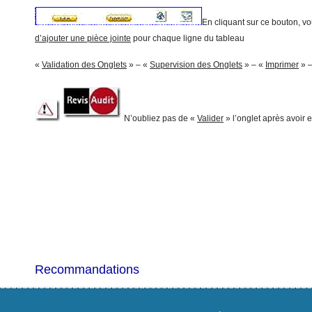
En cliquant sur ce bouton, vo
d’ajouter une pièce jointe
pour chaque ligne du tableau
«
Validation des Onglets
» – «
Supervision des Onglets
» – «
Imprimer
» 
N’oubliez pas de «
Valider
» l’onglet après avoir e
Recommandations