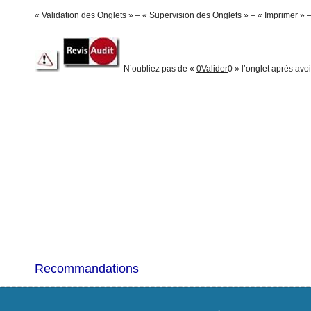
«
Validation des Onglets
» – «
Supervision des Onglets
» – «
Imprimer
» 
N’oubliez pas de «
0Valider
0 » l’onglet après avoi
Recommandations