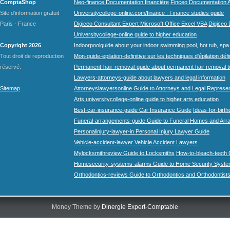
ComptaShop
Neo-finance Documentation financière
Finceo Documentation A
Site d'information gratuit
Universitycollege-online.com/finance : Finance studies guide
Paris - France
Digiceo Consultant Expert Microsoft Office Excel VBA
Digiceo D
Universitycollege-online guide to higher education
Copyright 2026
Indoorpoolguide about your indoor swimming pool, hot tub, spa 
Tout droit de reproduction
Mon-guide-epilation-definitive sur les techniques d'épilation défi
réservé.
Permanent-hair-removal-guide about permanent hair removal 
Lawyers-attorneys-guide about lawyers and legal information
Sitemap
Attorneyslawyersonline Guide to Attorneys and Legal Represe
Arts.universitycollege-online guide to higher arts education
Best-car-insurance-guide Car Insurance Guide
Ideas-for-birth
Funeral-arrangements-guide Guide to Funeral Homes and Ar
Personalinjury-lawyer-in Personal Injury Lawyer Guide
Vehicle-accident-lawyer Vehicle Accident Lawyers
Mylocksmithreview Guide to Locksmiths
How-to-bleach-teeth 
Homesecurity-systems-alarms Guide to Home Security Syste
Orthodontics-reviews Guide to Orthodontics and Orthodontist
Money Theme by
Dinergie Expert-Comptable