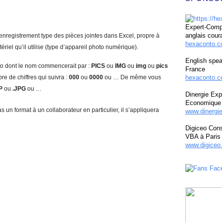
Expert-Compt
anglais cour
 enregistrement type des pièces jointes dans Excel, propre à
hexaconto.
riel qu’il utilise (type d’appareil photo numérique).
English spea
oto dont le nom commencerait par :
PICS
ou
IMG
ou
img
ou
pics
France
e de chiffres qui suivra :
000
ou
0000
ou … De même vous
hexaconto.c
P
ou
.JPG
ou …
Dinergie Exp
Economique 
s un format à un collaborateur en particulier, il s’appliquera
www.dinergi
Digiceo Cons
VBA à Paris
www.digiceo.