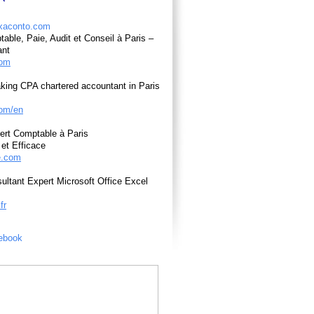
able, Paie, Audit et Conseil à Paris –
ant
com
king CPA chartered accountant in Paris
om/en
ert Comptable à Paris
et Efficace
e.com
ultant Expert Microsoft Office Excel
fr