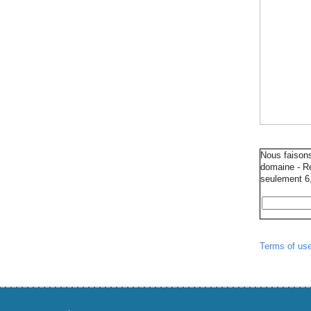
Nous faison
domaine - Ré
seulement 6,
Terms of us