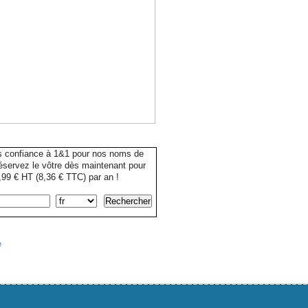
s confiance à 1&1 pour nos noms de
servez le vôtre dès maintenant pour
99 € HT (8,36 € TTC) par an !
e