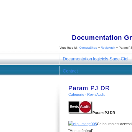
Documentation Gra
Vous êtes ici :
ComptaShop
»
RevisAudit
»
Param P
Documentation logiciels Sage Ciel
Contact
Param PJ DR
Categorie -
RevisAudit
Param PJ DR
Ce bouton est accessi
"
Menu généra
l".