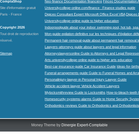
ComptaShop
Neo-finance Documentation financière
Finceo Documentation A
Site d'information gratuit
Universitycollege-online.com/finance : Finance studies guide
Paris - France
Digiceo Consultant Expert Microsoft Office Excel VBA
Digiceo D
Universitycollege-online guide to higher education
Copyright 2026
Indoorpoolguide about your indoor swimming pool, hot tub, spa 
Tout droit de reproduction
Mon-guide-epilation-definitive sur les techniques d'épilation défi
réservé.
Permanent-hair-removal-guide about permanent hair removal 
Lawyers-attorneys-guide about lawyers and legal information
Sitemap
Attorneyslawyersonline Guide to Attorneys and Legal Represe
Arts.universitycollege-online guide to higher arts education
Best-car-insurance-guide Car Insurance Guide
Ideas-for-birth
Funeral-arrangements-guide Guide to Funeral Homes and Ar
Personalinjury-lawyer-in Personal Injury Lawyer Guide
Vehicle-accident-lawyer Vehicle Accident Lawyers
Mylocksmithreview Guide to Locksmiths
How-to-bleach-teeth 
Homesecurity-systems-alarms Guide to Home Security Syste
Orthodontics-reviews Guide to Orthodontics and Orthodontist
Money Theme by
Dinergie Expert-Comptable