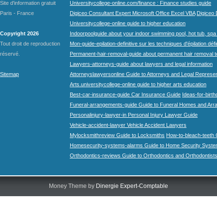
Site d'information gratuit
Universitycollege-online.com/finance : Finance studies guide
Paris - France
Digiceo Consultant Expert Microsoft Office Excel VBA
Digiceo D
Universitycollege-online guide to higher education
Copyright 2026
Indoorpoolguide about your indoor swimming pool, hot tub, spa 
Tout droit de reproduction
Mon-guide-epilation-definitive sur les techniques d'épilation défi
réservé.
Permanent-hair-removal-guide about permanent hair removal 
Lawyers-attorneys-guide about lawyers and legal information
Sitemap
Attorneyslawyersonline Guide to Attorneys and Legal Represe
Arts.universitycollege-online guide to higher arts education
Best-car-insurance-guide Car Insurance Guide
Ideas-for-birth
Funeral-arrangements-guide Guide to Funeral Homes and Ar
Personalinjury-lawyer-in Personal Injury Lawyer Guide
Vehicle-accident-lawyer Vehicle Accident Lawyers
Mylocksmithreview Guide to Locksmiths
How-to-bleach-teeth 
Homesecurity-systems-alarms Guide to Home Security Syste
Orthodontics-reviews Guide to Orthodontics and Orthodontist
Money Theme by
Dinergie Expert-Comptable