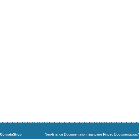
ComptaShop
Neo-finance Documentation financière
Finceo Documentation A