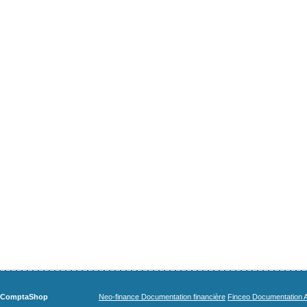
ComptaShop
Neo-finance Documentation financière
Finceo Documentation A