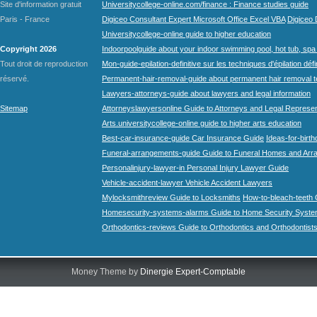
Site d'information gratuit
Universitycollege-online.com/finance : Finance studies guide
Paris - France
Digiceo Consultant Expert Microsoft Office Excel VBA
Digiceo D
Universitycollege-online guide to higher education
Copyright 2026
Indoorpoolguide about your indoor swimming pool, hot tub, spa 
Tout droit de reproduction
Mon-guide-epilation-definitive sur les techniques d'épilation défi
réservé.
Permanent-hair-removal-guide about permanent hair removal 
Lawyers-attorneys-guide about lawyers and legal information
Sitemap
Attorneyslawyersonline Guide to Attorneys and Legal Represe
Arts.universitycollege-online guide to higher arts education
Best-car-insurance-guide Car Insurance Guide
Ideas-for-birth
Funeral-arrangements-guide Guide to Funeral Homes and Ar
Personalinjury-lawyer-in Personal Injury Lawyer Guide
Vehicle-accident-lawyer Vehicle Accident Lawyers
Mylocksmithreview Guide to Locksmiths
How-to-bleach-teeth 
Homesecurity-systems-alarms Guide to Home Security Syste
Orthodontics-reviews Guide to Orthodontics and Orthodontist
Money Theme by
Dinergie Expert-Comptable