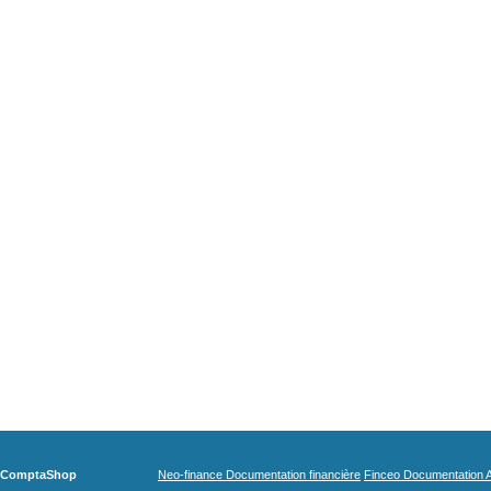
ComptaShop
Neo-finance Documentation financière
Finceo Documentation A