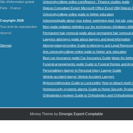
Site d'information gratuit
Universitycollege-online.com/finance : Finance studies guide
Paris - France
Digiceo Consultant Expert Microsoft Office Excel VBA
Digiceo D
Universitycollege-online guide to higher education
Copyright 2026
Indoorpoolguide about your indoor swimming pool, hot tub, spa 
Tout droit de reproduction
Mon-guide-epilation-definitive sur les techniques d'épilation défi
réservé.
Permanent-hair-removal-guide about permanent hair removal 
Lawyers-attorneys-guide about lawyers and legal information
Sitemap
Attorneyslawyersonline Guide to Attorneys and Legal Represe
Arts.universitycollege-online guide to higher arts education
Best-car-insurance-guide Car Insurance Guide
Ideas-for-birth
Funeral-arrangements-guide Guide to Funeral Homes and Ar
Personalinjury-lawyer-in Personal Injury Lawyer Guide
Vehicle-accident-lawyer Vehicle Accident Lawyers
Mylocksmithreview Guide to Locksmiths
How-to-bleach-teeth 
Homesecurity-systems-alarms Guide to Home Security Syste
Orthodontics-reviews Guide to Orthodontics and Orthodontist
Money Theme by
Dinergie Expert-Comptable