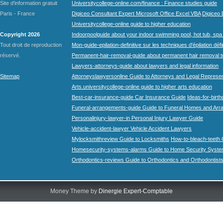
Site d'information gratuit
Universitycollege-online.com/finance : Finance studies guide
Paris - France
Digiceo Consultant Expert Microsoft Office Excel VBA
Digiceo D
Universitycollege-online guide to higher education
Copyright 2026
Indoorpoolguide about your indoor swimming pool, hot tub, spa 
Tout droit de reproduction
Mon-guide-epilation-definitive sur les techniques d'épilation défi
réservé.
Permanent-hair-removal-guide about permanent hair removal 
Lawyers-attorneys-guide about lawyers and legal information
Sitemap
Attorneyslawyersonline Guide to Attorneys and Legal Represe
Arts.universitycollege-online guide to higher arts education
Best-car-insurance-guide Car Insurance Guide
Ideas-for-birth
Funeral-arrangements-guide Guide to Funeral Homes and Ar
Personalinjury-lawyer-in Personal Injury Lawyer Guide
Vehicle-accident-lawyer Vehicle Accident Lawyers
Mylocksmithreview Guide to Locksmiths
How-to-bleach-teeth 
Homesecurity-systems-alarms Guide to Home Security Syste
Orthodontics-reviews Guide to Orthodontics and Orthodontist
Money Theme by
Dinergie Expert-Comptable