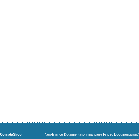
ComptaShop
Neo-finance Documentation financière
Finceo Documentation A