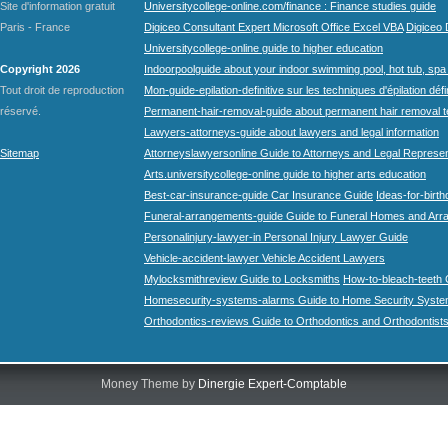
Site d'information gratuit
Universitycollege-online.com/finance : Finance studies guide
Paris - France
Digiceo Consultant Expert Microsoft Office Excel VBA
Digiceo D
Universitycollege-online guide to higher education
Copyright 2026
Indoorpoolguide about your indoor swimming pool, hot tub, spa 
Tout droit de reproduction
Mon-guide-epilation-definitive sur les techniques d'épilation défi
réservé.
Permanent-hair-removal-guide about permanent hair removal 
Lawyers-attorneys-guide about lawyers and legal information
Sitemap
Attorneyslawyersonline Guide to Attorneys and Legal Represe
Arts.universitycollege-online guide to higher arts education
Best-car-insurance-guide Car Insurance Guide
Ideas-for-birth
Funeral-arrangements-guide Guide to Funeral Homes and Ar
Personalinjury-lawyer-in Personal Injury Lawyer Guide
Vehicle-accident-lawyer Vehicle Accident Lawyers
Mylocksmithreview Guide to Locksmiths
How-to-bleach-teeth 
Homesecurity-systems-alarms Guide to Home Security Syste
Orthodontics-reviews Guide to Orthodontics and Orthodontist
Money Theme by
Dinergie Expert-Comptable