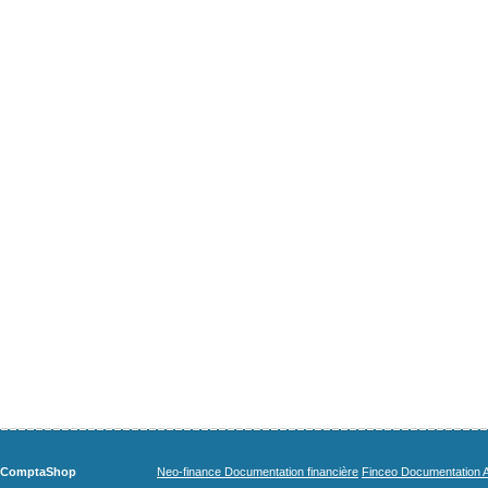
ComptaShop
Neo-finance Documentation financière
Finceo Documentation A