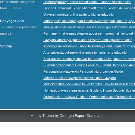
Site d'information gratuit
Universitycollege-online.com/finance : Finance studies guide
Paris - France
Digiceo Consultant Expert Microsoft Office Excel VBA
Digiceo D
Universitycollege-online guide to higher education
Copyright 2026
Indoorpoolguide about your indoor swimming pool, hot tub, spa 
Tout droit de reproduction
Mon-guide-epilation-definitive sur les techniques d'épilation défi
réservé.
Permanent-hair-removal-guide about permanent hair removal 
Lawyers-attorneys-guide about lawyers and legal information
Sitemap
Attorneyslawyersonline Guide to Attorneys and Legal Represe
Arts.universitycollege-online guide to higher arts education
Best-car-insurance-guide Car Insurance Guide
Ideas-for-birth
Funeral-arrangements-guide Guide to Funeral Homes and Ar
Personalinjury-lawyer-in Personal Injury Lawyer Guide
Vehicle-accident-lawyer Vehicle Accident Lawyers
Mylocksmithreview Guide to Locksmiths
How-to-bleach-teeth 
Homesecurity-systems-alarms Guide to Home Security Syste
Orthodontics-reviews Guide to Orthodontics and Orthodontist
Money Theme by
Dinergie Expert-Comptable