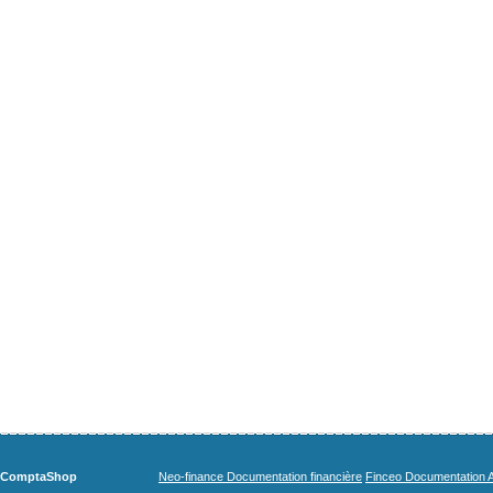
ComptaShop
Neo-finance Documentation financière
Finceo Documentation A