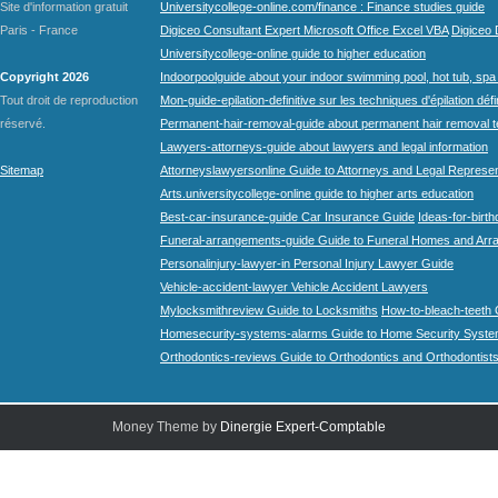
Site d'information gratuit
Universitycollege-online.com/finance : Finance studies guide
Paris - France
Digiceo Consultant Expert Microsoft Office Excel VBA
Digiceo D
Universitycollege-online guide to higher education
Copyright 2026
Indoorpoolguide about your indoor swimming pool, hot tub, spa 
Tout droit de reproduction
Mon-guide-epilation-definitive sur les techniques d'épilation défi
réservé.
Permanent-hair-removal-guide about permanent hair removal 
Lawyers-attorneys-guide about lawyers and legal information
Sitemap
Attorneyslawyersonline Guide to Attorneys and Legal Represe
Arts.universitycollege-online guide to higher arts education
Best-car-insurance-guide Car Insurance Guide
Ideas-for-birth
Funeral-arrangements-guide Guide to Funeral Homes and Ar
Personalinjury-lawyer-in Personal Injury Lawyer Guide
Vehicle-accident-lawyer Vehicle Accident Lawyers
Mylocksmithreview Guide to Locksmiths
How-to-bleach-teeth 
Homesecurity-systems-alarms Guide to Home Security Syste
Orthodontics-reviews Guide to Orthodontics and Orthodontist
Money Theme by
Dinergie Expert-Comptable