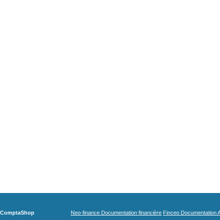
ComptaShop
Neo-finance Documentation financière
Finceo Documentation A