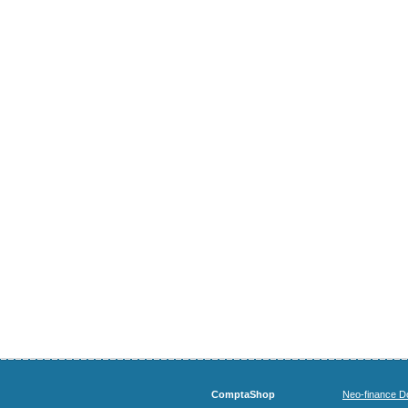
ComptaShop
Neo-finance Do