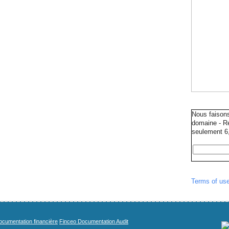
Nous faison
domaine - Ré
seulement 6,
Terms of us
cumentation financière
Finceo Documentation Audit