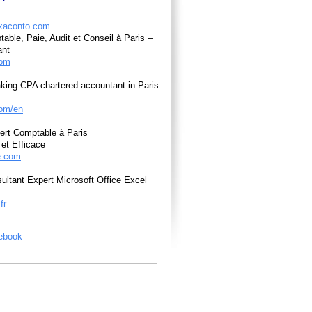
able, Paie, Audit et Conseil à Paris –
ant
com
king CPA chartered accountant in Paris
om/en
ert Comptable à Paris
et Efficace
e.com
ultant Expert Microsoft Office Excel
fr