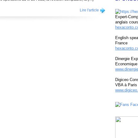
Lire l'article
Expert-Compt
anglais cour
hexaconto.
English spea
France
hexaconto.c
Dinergie Exp
Economique 
www.dinergi
Digiceo Cons
VBA à Paris
www.digiceo.