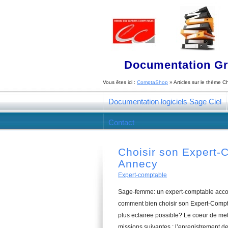
Documentation Gra
Vous êtes ici :
ComptaShop
» Articles sur le thème
Ch
Documentation logiciels Sage Ciel
Contact
Choisir son Expert
Annecy
Expert-comptable
Sage-femme: un expert-comptable accom
comment bien choisir son Expert-Compt
plus eclairee possible? Le coeur de me
missions suivantes : l’enregistrement des