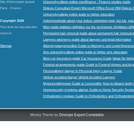
Site d'information gratuit
Universitycollege-online.com/finance : Finance studies guide
Paris - France
Digiceo Consultant Expert Microsoft Office Excel VBA
Digiceo D
Universitycollege-online guide to higher education
Copyright 2026
Indoorpoolguide about your indoor swimming pool, hot tub, spa 
Tout droit de reproduction
Mon-guide-epilation-definitive sur les techniques d'épilation défi
réservé.
Permanent-hair-removal-guide about permanent hair removal 
Lawyers-attorneys-guide about lawyers and legal information
Sitemap
Attorneyslawyersonline Guide to Attorneys and Legal Represe
Arts.universitycollege-online guide to higher arts education
Best-car-insurance-guide Car Insurance Guide
Ideas-for-birth
Funeral-arrangements-guide Guide to Funeral Homes and Ar
Personalinjury-lawyer-in Personal Injury Lawyer Guide
Vehicle-accident-lawyer Vehicle Accident Lawyers
Mylocksmithreview Guide to Locksmiths
How-to-bleach-teeth 
Homesecurity-systems-alarms Guide to Home Security Syste
Orthodontics-reviews Guide to Orthodontics and Orthodontist
Money Theme by
Dinergie Expert-Comptable