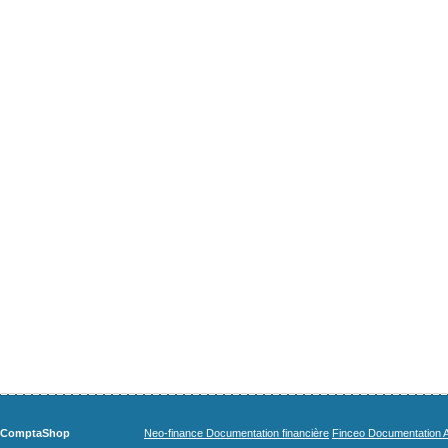
ComptaShop
Neo-finance Documentation financière
Finceo Documentation A