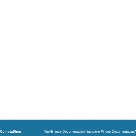
ComptaShop
Neo-finance Documentation financière
Finceo Documentation A