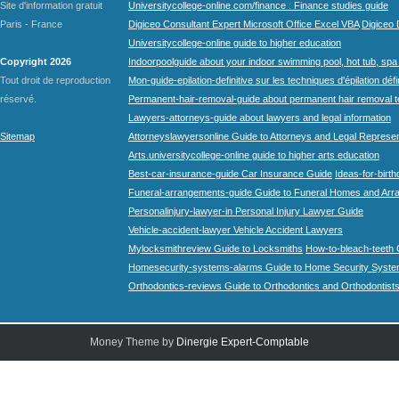
Site d'information gratuit
Universitycollege-online.com/finance : Finance studies guide
Paris - France
Digiceo Consultant Expert Microsoft Office Excel VBA
Digiceo D
Universitycollege-online guide to higher education
Copyright 2026
Indoorpoolguide about your indoor swimming pool, hot tub, spa 
Tout droit de reproduction
Mon-guide-epilation-definitive sur les techniques d'épilation défi
réservé.
Permanent-hair-removal-guide about permanent hair removal 
Lawyers-attorneys-guide about lawyers and legal information
Sitemap
Attorneyslawyersonline Guide to Attorneys and Legal Represe
Arts.universitycollege-online guide to higher arts education
Best-car-insurance-guide Car Insurance Guide
Ideas-for-birth
Funeral-arrangements-guide Guide to Funeral Homes and Ar
Personalinjury-lawyer-in Personal Injury Lawyer Guide
Vehicle-accident-lawyer Vehicle Accident Lawyers
Mylocksmithreview Guide to Locksmiths
How-to-bleach-teeth 
Homesecurity-systems-alarms Guide to Home Security Syste
Orthodontics-reviews Guide to Orthodontics and Orthodontist
Money Theme by
Dinergie Expert-Comptable