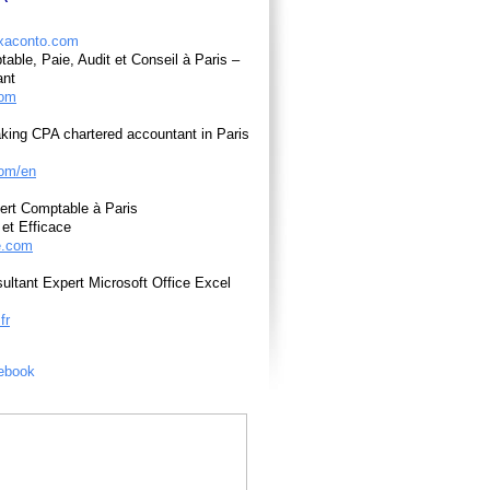
able, Paie, Audit et Conseil à Paris –
ant
com
king CPA chartered accountant in Paris
om/en
ert Comptable à Paris
et Efficace
e.com
ultant Expert Microsoft Office Excel
fr