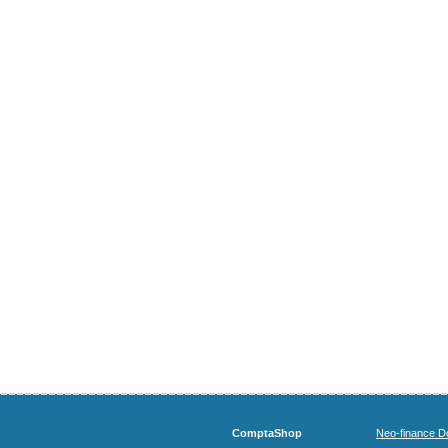
ComptaShop
Neo-finance Do