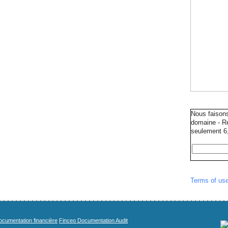
Nous faison
domaine - Ré
seulement 6,
Terms of us
cumentation financière
Finceo Documentation Audit