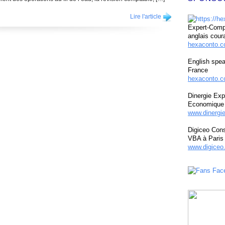
Lire l'article
Expert-Compt
anglais cour
hexaconto.
English spea
France
hexaconto.c
Dinergie Exp
Economique 
www.dinergi
Digiceo Cons
VBA à Paris
www.digiceo.