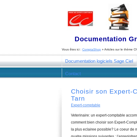
Documentation Gra
Vous êtes ici :
ComptaShop
» Articles sur le thème
Ch
Documentation logiciels Sage Ciel
Contact
Choisir son Expert-
Tarn
Expert-comptable
Veterinaire: un expert-comptable accom
comment bien choisir son Expert-Compta
la plus eclairee possible? Le coeur de
quatre missions suivantes : l’enregistre