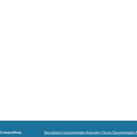
ComptaShop
Neo-finance Documentation financière
Finceo Documentation A