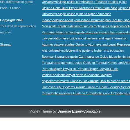
Site d'information gratuit
Universitycollege-online.com/finance : Finance studies guide
Paris - France
Digiceo Consultant Expert Microsoft Office Excel VBA
Digiceo D
Universitycollege-online guide to higher education
Copyright 2026
Indoorpoolguide about your indoor swimming pool, hot tub, spa 
Tout droit de reproduction
Mon-guide-epilation-definitive sur les techniques d'épilation défi
réservé.
Permanent-hair-removal-guide about permanent hair removal 
Lawyers-attorneys-guide about lawyers and legal information
Sitemap
Attorneyslawyersonline Guide to Attorneys and Legal Represe
Arts.universitycollege-online guide to higher arts education
Best-car-insurance-guide Car Insurance Guide
Ideas-for-birth
Funeral-arrangements-guide Guide to Funeral Homes and Ar
Personalinjury-lawyer-in Personal Injury Lawyer Guide
Vehicle-accident-lawyer Vehicle Accident Lawyers
Mylocksmithreview Guide to Locksmiths
How-to-bleach-teeth 
Homesecurity-systems-alarms Guide to Home Security Syste
Orthodontics-reviews Guide to Orthodontics and Orthodontist
Money Theme by
Dinergie Expert-Comptable