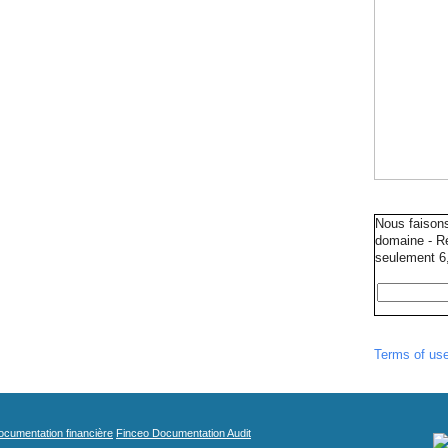
Nous faison
domaine - Ré
seulement 6,
Terms of us
cumentation financière
Finceo Documentation Audit