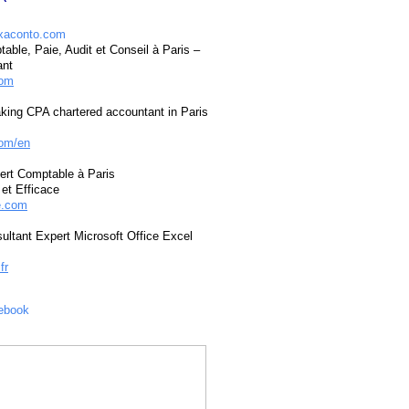
able, Paie, Audit et Conseil à Paris –
ant
com
king CPA chartered accountant in Paris
om/en
ert Comptable à Paris
et Efficace
e.com
ultant Expert Microsoft Office Excel
fr