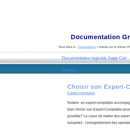
Documentation Gra
Vous êtes ici :
ComptaShop
» Articles sur le thème
Ch
Documentation logiciels Sage Ciel
Contact
Choisir son Expert-
Expert-comptable
Notaire: un expert-comptable accompag
bien choisir son Expert-Comptable pour 
possible? Le coeur de metier des exper
suivantes : l’enregistrement des operatio