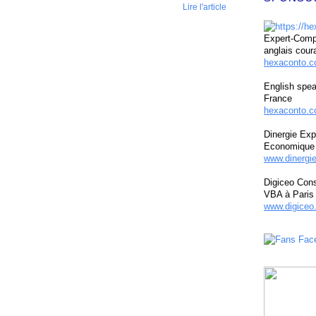
Lire l'article
Expert-Compt
anglais cour
hexaconto.
English spea
France
hexaconto.c
Dinergie Exp
Economique 
www.dinergi
Digiceo Cons
VBA à Paris
www.digiceo.