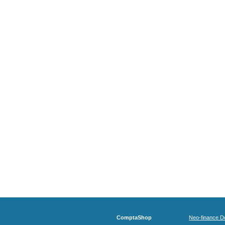
ComptaShop
Neo-finance Do