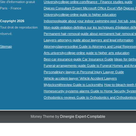
Site d'information gratuit
Universitycollege-online.com/finance : Finance studies guide
Paris - France
Digiceo Consultant Expert Microsoft Office Excel VBA
Digiceo D
Universitycollege-online guide to higher education
Copyright 2026
Indoorpoolguide about your indoor swimming pool, hot tub, spa 
Tout droit de reproduction
Mon-guide-epilation-definitive sur les techniques d'épilation défi
réservé.
Permanent-hair-removal-guide about permanent hair removal 
Lawyers-attorneys-guide about lawyers and legal information
Sitemap
Attorneyslawyersonline Guide to Attorneys and Legal Represe
Arts.universitycollege-online guide to higher arts education
Best-car-insurance-guide Car Insurance Guide
Ideas-for-birth
Funeral-arrangements-guide Guide to Funeral Homes and Ar
Personalinjury-lawyer-in Personal Injury Lawyer Guide
Vehicle-accident-lawyer Vehicle Accident Lawyers
Mylocksmithreview Guide to Locksmiths
How-to-bleach-teeth 
Homesecurity-systems-alarms Guide to Home Security Syste
Orthodontics-reviews Guide to Orthodontics and Orthodontist
Money Theme by
Dinergie Expert-Comptable