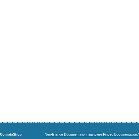
ComptaShop
Neo-finance Documentation financière
Finceo Documentation A