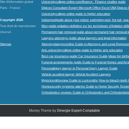
Site d'information gratuit
Universitycollege-online.com/finance : Finance studies guide
Paris - France
Digiceo Consultant Expert Microsoft Office Excel VBA
Digiceo D
Universitycollege-online guide to higher education
Copyright 2026
Indoorpoolguide about your indoor swimming pool, hot tub, spa 
Tout droit de reproduction
Mon-guide-epilation-definitive sur les techniques d'épilation défi
réservé.
Permanent-hair-removal-guide about permanent hair removal 
Lawyers-attorneys-guide about lawyers and legal information
Sitemap
Attorneyslawyersonline Guide to Attorneys and Legal Represe
Arts.universitycollege-online guide to higher arts education
Best-car-insurance-guide Car Insurance Guide
Ideas-for-birth
Funeral-arrangements-guide Guide to Funeral Homes and Ar
Personalinjury-lawyer-in Personal Injury Lawyer Guide
Vehicle-accident-lawyer Vehicle Accident Lawyers
Mylocksmithreview Guide to Locksmiths
How-to-bleach-teeth 
Homesecurity-systems-alarms Guide to Home Security Syste
Orthodontics-reviews Guide to Orthodontics and Orthodontist
Money Theme by
Dinergie Expert-Comptable