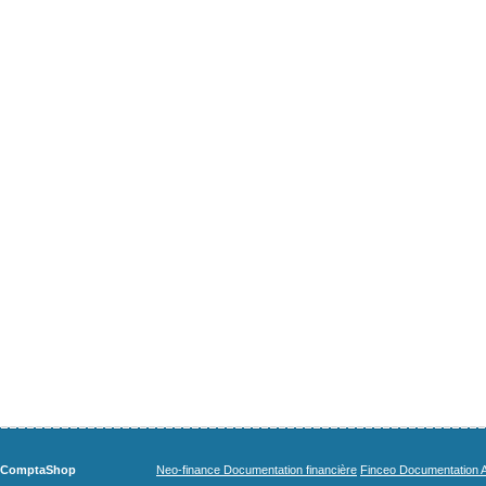
ComptaShop
Neo-finance Documentation financière
Finceo Documentation A